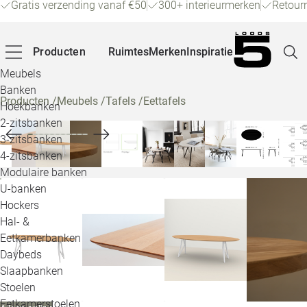
Gratis verzending vanaf €50
300+ interieurmerken
Retour
Producten
Ruimtes
Merken
Inspiratie
Meubels
Banken
Producten
/
Meubels
/
Tafels
/
Eettafels
Hoekbanken
Pagina
2-zitsbanken
3-zitsbanken
4-zitsbanken
Winke
Modulaire banken
U-banken
Klant
Hockers
Hal- &
Veelg
Eetkamerbanken
Daybeds
Openin
Slaapbanken
Loo
Stoelen
Eetkamerstoelen