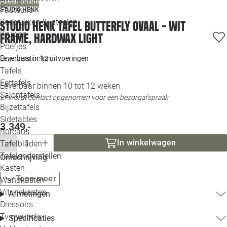
Alleen online
Loo
Fauteuils
STUDIO HENK
Barkrukken & -stoelen
Studio HENK tafel Butterfly Ovaal - wit
Krukjes
Loo
frame, hardwax light
Poefjes
Bureaustoelen
Leverbaar in
12 uitvoeringen
Loo
Tafels
Eettafels
Leverbaar binnen 10 tot 12 weken
Loo
Salontafels
Er wordt contact opgenomen voor een bezorgafspraak
Bijzettafels
Loo
Sidetables
3.349,-
Bureaus
In winkelwagen
Tafelbladen
Alle 
Tafelonderstellen
Omschrijving
Kasten
Toon meer
Wandkasten
Vitrinekasten
Afmetingen
Dressoirs
Tv meubels
Specificaties