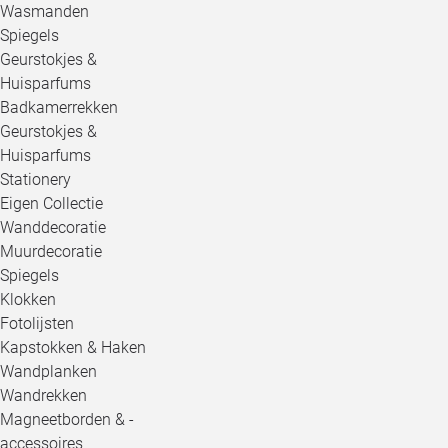
Wasmanden
Spiegels
Geurstokjes &
Huisparfums
Badkamerrekken
Geurstokjes &
Huisparfums
Stationery
Eigen Collectie
Wanddecoratie
Muurdecoratie
Spiegels
Klokken
Fotolijsten
Kapstokken & Haken
Wandplanken
Wandrekken
Magneetborden & -
accessoires