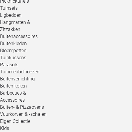
Picknicktafels
Tuinsets
Ligbedden
Hangmatten &
Zitzakken
Buitenaccessoires
Buitenkleden
Bloempotten
Tuinkussens
Parasols
Tuinmeubelhoezen
Buitenverlichting
Buiten koken
Barbecues &
Accessoires
Buiten- & Pizzaovens
Vuurkorven & -schalen
Eigen Collectie
Kids