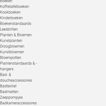
Boeken
Koffietafelboeken
Kookboeken
Kinderboeken
Boekenstandaards
Leesbrillen
Planten & Bloemen
Kunstplanten
Droogbloemen
Kunstbloemen
Bloempotten
Plantenstandaards & -
hangers
Bad- &
doucheaccessoires
Badtextiel
Badmatten
Zeeppompjes
Badkameraccessoires