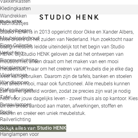
Vakkenkasten
Kledingkasten
Wandrekken
Studio HENK
Nachtkastjes
Meubelhoezen
Studio HENK is in 2013 opgericht door Okke en Xander Albers,
Meubelonderhoud
twee broers uit het zuiden van Nederland. Hun zoektocht naar
Eigen Collectie
designmeubels leidde uiteindelijk tot het begin van Studio
Verlichting
HENK. Bij Studio HENK geloven ze dat het ontwerpen van
Binnenverlichting
meubels niet alleen draait om het maken van een mooi
Hanglampen
meubelstuk, maar om het creëren van meubels die je elke dag
Vloerlampen
weer kan gebruiken. Daarom zijn de tafels, banken en stoelen
Wandlampen
niet alleen mooi, maar ook functioneel. Alle meubels kunnen
Plafondlampen
zelf samengesteld worden, zodat ze precies zijn wat je nodig
Tafel- &
hebt voor jouw dagelijks leven - zowel thuis als op kantoor. Kies
Bureaulampen
uit een breed aanbod aan maten, afwerkingen, stoffen en
Spots
kleuren en creëer een uniek meubelstuk.
Railverlichting
Buitenverlichting
Bekijk alles van Studio HENK
Hanglampen voor