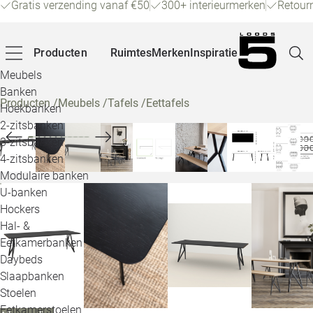
Gratis verzending vanaf €50
300+ interieurmerken
Retour
Producten
Ruimtes
Merken
Inspiratie
Meubels
Banken
Producten
/
Meubels
/
Tafels
/
Eettafels
Hoekbanken
Pagina
2-zitsbanken
3-zitsbanken
4-zitsbanken
Winke
Modulaire banken
U-banken
Klant
Hockers
Hal- &
Veelg
Eetkamerbanken
Daybeds
Openin
Slaapbanken
Loo
Stoelen
Eetkamerstoelen