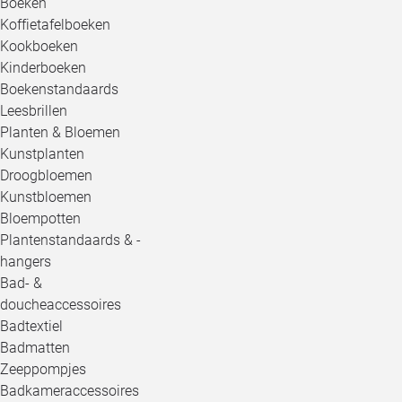
Boeken
Koffietafelboeken
Kookboeken
Kinderboeken
Boekenstandaards
Leesbrillen
Planten & Bloemen
Kunstplanten
Droogbloemen
Kunstbloemen
Bloempotten
Plantenstandaards & -
hangers
Bad- &
doucheaccessoires
Badtextiel
Badmatten
Zeeppompjes
Badkameraccessoires