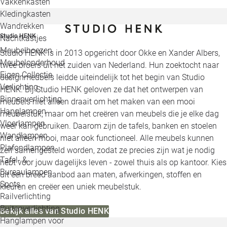
Vakkenkasten
Kledingkasten
Wandrekken
Studio HENK
Nachtkastjes
Meubelhoezen
Studio HENK is in 2013 opgericht door Okke en Xander Albers,
Meubelonderhoud
twee broers uit het zuiden van Nederland. Hun zoektocht naar
Eigen Collectie
designmeubels leidde uiteindelijk tot het begin van Studio
Verlichting
HENK. Bij Studio HENK geloven ze dat het ontwerpen van
Binnenverlichting
meubels niet alleen draait om het maken van een mooi
Hanglampen
meubelstuk, maar om het creëren van meubels die je elke dag
Vloerlampen
weer kan gebruiken. Daarom zijn de tafels, banken en stoelen
Wandlampen
niet alleen mooi, maar ook functioneel. Alle meubels kunnen
Plafondlampen
zelf samengesteld worden, zodat ze precies zijn wat je nodig
Tafel- &
hebt voor jouw dagelijks leven - zowel thuis als op kantoor. Kies
Bureaulampen
uit een breed aanbod aan maten, afwerkingen, stoffen en
Spots
kleuren en creëer een uniek meubelstuk.
Railverlichting
Buitenverlichting
Bekijk alles van Studio HENK
Hanglampen voor