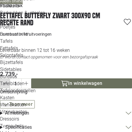
Alleen online
Loo
Fauteuils
STUDIO HENK
Barkrukken & -stoelen
Eettafel Butterfly zwart 300x90 cm
Krukjes
Loo
rechte rand
Poefjes
Bureaustoelen
Leverbaar in
16 uitvoeringen
Loo
Tafels
Eettafels
Leverbaar binnen 12 tot 16 weken
Loo
Salontafels
Er wordt contact opgenomen voor een bezorgafspraak
Bijzettafels
Loo
Sidetables
2.739,-
Bureaus
In winkelwagen
Tafelbladen
Alle 
Tafelonderstellen
Omschrijving
Kasten
Toon meer
Wandkasten
Vitrinekasten
Afmetingen
Dressoirs
Tv meubels
Specificaties