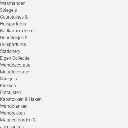
Wasmanden
Spiegels
Geurstokjes &
Huisparfums
Badkamerrekken
Geurstokjes &
Huisparfums
Stationery
Eigen Collectie
Wanddecoratie
Muurdecoratie
Spiegels
Klokken
Fotolijsten
Kapstokken & Haken
Wandplanken
Wandrekken
Magneetborden & -
accessoires