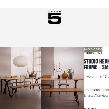
Alleen online
STUDIO HENK
Studio HEN
frame - Sm
Leverbaar in
12 
Leverbaar binn
Er wordt contac