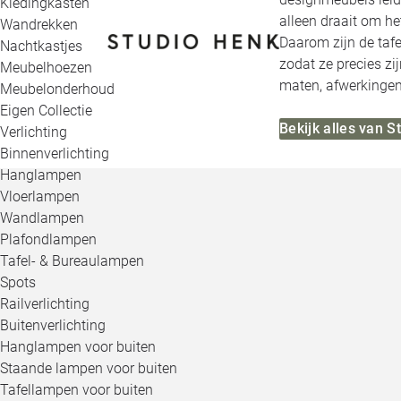
Kledingkasten
alleen draait om h
Wandrekken
Daarom zijn de tafe
Nachtkastjes
zodat ze precies zi
Meubelhoezen
maten, afwerkingen,
Meubelonderhoud
Eigen Collectie
Bekijk alles van 
Verlichting
Binnenverlichting
Hanglampen
Vloerlampen
Wandlampen
Plafondlampen
Tafel- & Bureaulampen
Spots
Railverlichting
Buitenverlichting
Hanglampen voor buiten
Staande lampen voor buiten
Tafellampen voor buiten