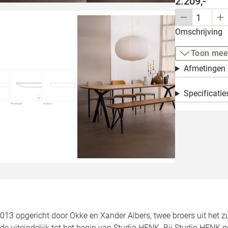
2.209,-
Omschrijving
Toon mee
Afmetingen
Specificatie
2013 opgericht door Okke en Xander Albers, twee broers uit het 
de uiteindelijk tot het begin van Studio HENK. Bij Studio HENK 