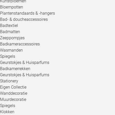
Kunstbloemen
Bloempotten
Plantenstandaards & -hangers
Bad- & doucheaccessoires
Badtextiel
Badmatten
Zeeppompjes
Badkameraccessoires
Wasmanden
Spiegels
Geurstokjes & Huisparfums
Badkamerrekken
Geurstokjes & Huisparfums
Stationery
Eigen Collectie
Wanddecoratie
Muurdecoratie
Spiegels
Klokken