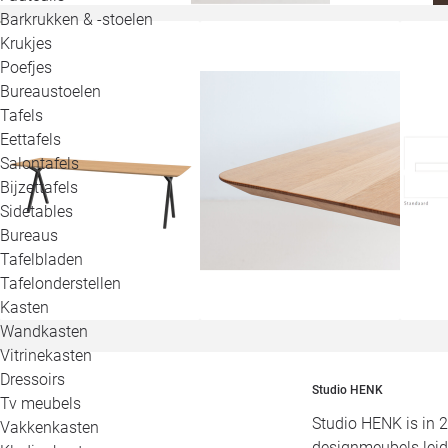
Barkrukken & -stoelen
Krukjes
Poefjes
Bureaustoelen
Tafels
Eettafels
Salontafels
Bijzettafels
Sidetables
Bureaus
Tafelbladen
Tafelonderstellen
Kasten
Wandkasten
Vitrinekasten
Dressoirs
Studio HENK
Tv meubels
Studio HENK is in 
Vakkenkasten
designmeubels leid