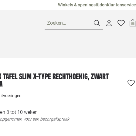
Winkels & openingstijden
Klantenservice
Zoeken…
Openingstijden
Pagina suggesties
Loods 5 Ame
K tafel Slim X-type Rechthoekig, zwart
a
Winkels
Loods 5 Dui
uitvoeringen
Klantenservice
Loods 5 Maas
en 8 tot 10 weken
t opgenomen voor een bezorgafspraak
Veelgestelde vragen
Loods 5 Slie