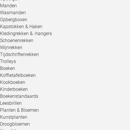
Manden
Wasmanden
Opbergboxen
Kapstokken & Haken
Kledingrekken & -hangers
Schoenenrekken
Wijnrekken
Tijdschriftenrekken
Trolleys
Boeken
Koffietafelboeken
Kookboeken
Kinderboeken
Boekenstandaards
Leesbrillen
Planten & Bloemen
Kunstplanten
Droogbloemen