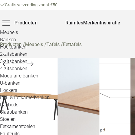
Gratis verzending vanaf €50
Producten
Ruimtes
Merken
Inspiratie
Meubels
Banken
Producten
/
Meubels
/
Tafels
/
Eettafels
Hoekbanken
2-zitsbanken
3-zitsbanken
4-zitsbanken
Modulaire banken
U-banken
Hockers
Hal- & Eetkamerbanken
Daybeds
Slaapbanken
Stoelen
Eetkamerstoelen
Fauteuils