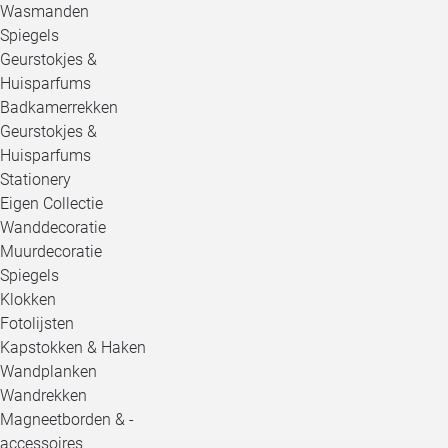
Wasmanden
Spiegels
Geurstokjes &
Huisparfums
Badkamerrekken
Geurstokjes &
Huisparfums
Stationery
Eigen Collectie
Wanddecoratie
Muurdecoratie
Spiegels
Klokken
Fotolijsten
Kapstokken & Haken
Wandplanken
Wandrekken
Magneetborden & -
accessoires