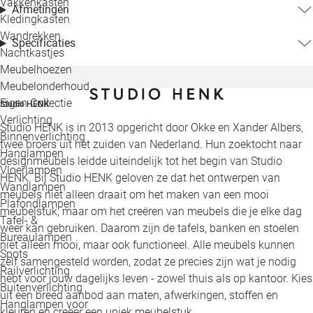
Vakkenkasten
Afmetingen
Kledingkasten
Wandrekken
Specificaties
Nachtkastjes
Meubelhoezen
Meubelonderhoud
Eigen Collectie
Studio HENK
Verlichting
Studio HENK is in 2013 opgericht door Okke en Xander Albers,
Binnenverlichting
twee broers uit het zuiden van Nederland. Hun zoektocht naar
Hanglampen
designmeubels leidde uiteindelijk tot het begin van Studio
Vloerlampen
HENK. Bij Studio HENK geloven ze dat het ontwerpen van
Wandlampen
meubels niet alleen draait om het maken van een mooi
Plafondlampen
meubelstuk, maar om het creëren van meubels die je elke dag
Tafel- &
weer kan gebruiken. Daarom zijn de tafels, banken en stoelen
Bureaulampen
niet alleen mooi, maar ook functioneel. Alle meubels kunnen
Spots
zelf samengesteld worden, zodat ze precies zijn wat je nodig
Railverlichting
hebt voor jouw dagelijks leven - zowel thuis als op kantoor. Kies
Buitenverlichting
uit een breed aanbod aan maten, afwerkingen, stoffen en
Hanglampen voor
kleuren en creëer een uniek meubelstuk.