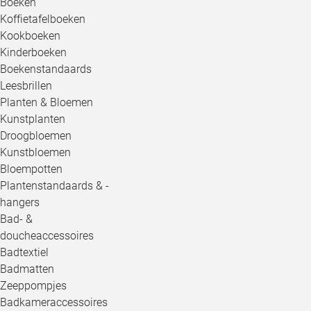
Boeken
Koffietafelboeken
Kookboeken
Kinderboeken
Boekenstandaards
Leesbrillen
Planten & Bloemen
Kunstplanten
Droogbloemen
Kunstbloemen
Bloempotten
Plantenstandaards & -
hangers
Bad- &
doucheaccessoires
Badtextiel
Badmatten
Zeeppompjes
Badkameraccessoires