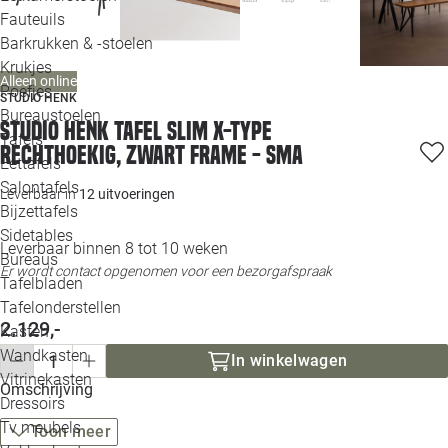
Loo
Fauteuils
Barkrukken & -stoelen
Krukjes
Loo
Alleen online
Poefjes
STUDIO HENK
Bureaustoelen
Loo
Studio HENK tafel Slim X-type
Tafels
Rechthoekig, zwart frame - Sma
Eettafels
Loo
Salontafels
Leverbaar in
12 uitvoeringen
Bijzettafels
Loo
Sidetables
(out
Leverbaar binnen 8 tot 10 weken
Bureaus
Er wordt contact opgenomen voor een bezorgafspraak
Tafelbladen
Alle 
Tafelonderstellen
2.129,-
Kasten
Wandkasten
In winkelwagen
Vitrinekasten
Omschrijving
Dressoirs
Tv meubels
Toon meer