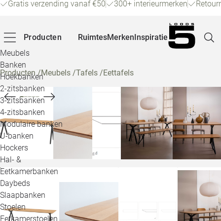
Gratis verzending vanaf €50
300+ interieurmerken
Retour
Producten
Ruimtes
Merken
Inspiratie
Meubels
Banken
Producten
/
Meubels
/
Tafels
/
Eettafels
Hoekbanken
Pagina
2-zitsbanken
3-zitsbanken
4-zitsbanken
Winke
Modulaire banken
U-banken
Klant
Hockers
Hal- &
Veelg
Eetkamerbanken
Daybeds
Openin
Slaapbanken
Loo
Stoelen
Eetkamerstoelen