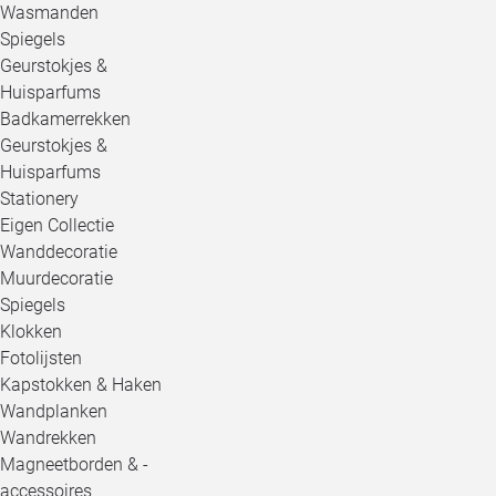
Wasmanden
Spiegels
Geurstokjes &
Huisparfums
Badkamerrekken
Geurstokjes &
Huisparfums
Stationery
Eigen Collectie
Wanddecoratie
Muurdecoratie
Spiegels
Klokken
Fotolijsten
Kapstokken & Haken
Wandplanken
Wandrekken
Magneetborden & -
accessoires