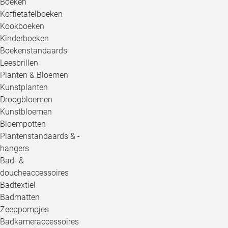
Boeken
Koffietafelboeken
Kookboeken
Kinderboeken
Boekenstandaards
Leesbrillen
Planten & Bloemen
Kunstplanten
Droogbloemen
Kunstbloemen
Bloempotten
Plantenstandaards & -
hangers
Bad- &
doucheaccessoires
Badtextiel
Badmatten
Zeeppompjes
Badkameraccessoires