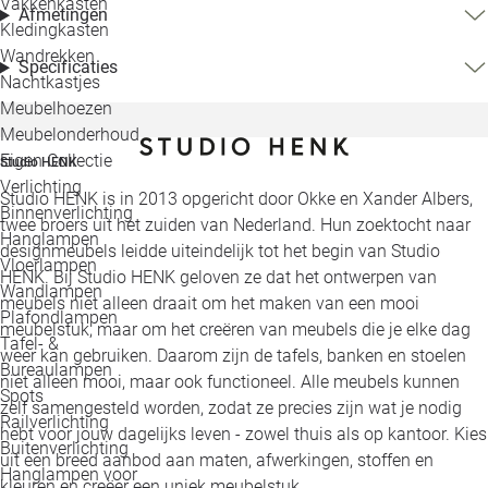
Vakkenkasten
Afmetingen
Kledingkasten
Wandrekken
Specificaties
Nachtkastjes
Meubelhoezen
Meubelonderhoud
Eigen Collectie
Studio HENK
Verlichting
Studio HENK is in 2013 opgericht door Okke en Xander Albers,
Binnenverlichting
twee broers uit het zuiden van Nederland. Hun zoektocht naar
Hanglampen
designmeubels leidde uiteindelijk tot het begin van Studio
Vloerlampen
HENK. Bij Studio HENK geloven ze dat het ontwerpen van
Wandlampen
meubels niet alleen draait om het maken van een mooi
Plafondlampen
meubelstuk, maar om het creëren van meubels die je elke dag
Tafel- &
weer kan gebruiken. Daarom zijn de tafels, banken en stoelen
Bureaulampen
niet alleen mooi, maar ook functioneel. Alle meubels kunnen
Spots
zelf samengesteld worden, zodat ze precies zijn wat je nodig
Railverlichting
hebt voor jouw dagelijks leven - zowel thuis als op kantoor. Kies
Buitenverlichting
uit een breed aanbod aan maten, afwerkingen, stoffen en
Hanglampen voor
kleuren en creëer een uniek meubelstuk.