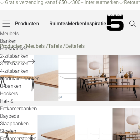
Gratis verzending vanaf €50
300+ interieurmerken
Retour
Producten
Ruimtes
Merken
Inspiratie
Meubels
Banken
Producten
/
Meubels
/
Tafels
/
Eettafels
Hoekbanken
Pagina
2-zitsbanken
3-zitsbanken
4-zitsbanken
Winke
Modulaire banken
U-banken
Klant
Hockers
Hal- &
Veelg
Eetkamerbanken
Daybeds
Openin
Slaapbanken
Loo
Stoelen
Eetkamerstoelen