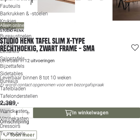
Loo
Fauteuils
Barkrukken & -stoelen
Krukjes
Loo
Alleen online
Poefjes
STUDIO HENK
Bureaustoelen
Loo
Studio HENK tafel Slim X-type
Tafels
Rechthoekig, zwart frame - Sma
Eettafels
Loo
Salontafels
Leverbaar in
12 uitvoeringen
Bijzettafels
Loo
Sidetables
Leverbaar binnen 8 tot 10 weken
Bureaus
Er wordt contact opgenomen voor een bezorgafspraak
Tafelbladen
Alle 
Tafelonderstellen
2.389,-
Kasten
Wandkasten
In winkelwagen
Vitrinekasten
Omschrijving
Dressoirs
Tv meubels
Toon meer