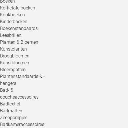
Boeken
Koffietafelboeken
Kookboeken
Kinderboeken
Boekenstandaards
Leesbrillen
Planten & Bloemen
Kunstplanten
Droogbloemen
Kunstbloemen
Bloempotten
Plantenstandaards & -
hangers
Bad- &
doucheaccessoires
Badtextiel
Badmatten
Zeeppompjes
Badkameraccessoires