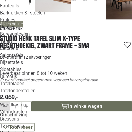
Loo
Fauteuils
Barkrukken & -stoelen
Krukjes
Loo
Alleen online
Poefjes
STUDIO HENK
Bureaustoelen
Loo
Studio HENK tafel Slim X-type
Tafels
Rechthoekig, zwart frame - Sma
Eettafels
Loo
Salontafels
Leverbaar in
12 uitvoeringen
Bijzettafels
Loo
Sidetables
(out
Leverbaar binnen 8 tot 10 weken
Bureaus
Er wordt contact opgenomen voor een bezorgafspraak
Tafelbladen
Alle 
Tafelonderstellen
2.059,-
Kasten
Wandkasten
In winkelwagen
Vitrinekasten
Omschrijving
Dressoirs
Tv meubels
Toon meer