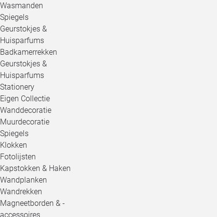
Wasmanden
Spiegels
Geurstokjes &
Huisparfums
Badkamerrekken
Geurstokjes &
Huisparfums
Stationery
Eigen Collectie
Wanddecoratie
Muurdecoratie
Spiegels
Klokken
Fotolijsten
Kapstokken & Haken
Wandplanken
Wandrekken
Magneetborden & -
accessoires