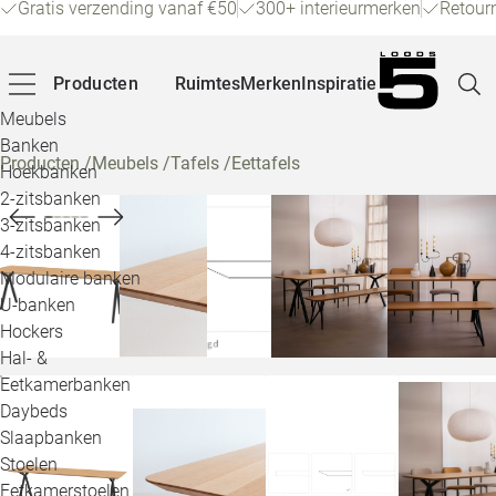
Gratis verzending vanaf €50
300+ interieurmerken
Retour
Producten
Ruimtes
Merken
Inspiratie
Meubels
Banken
Producten
/
Meubels
/
Tafels
/
Eettafels
Hoekbanken
Pagina
2-zitsbanken
3-zitsbanken
4-zitsbanken
Winke
Modulaire banken
U-banken
Klant
Hockers
Hal- &
Veelg
Eetkamerbanken
Daybeds
Openin
Slaapbanken
Loo
Stoelen
Eetkamerstoelen