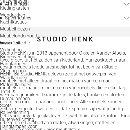
Vakkenkasten
Afmetingen
Kledingkasten
Wandrekken
Specificaties
Nachtkastjes
Meubelhoezen
Meubelonderhoud
Eigen Collectie
Studio HENK
Verlichting
Studio HENK is in 2013 opgericht door Okke en Xander Albers,
Binnenverlichting
twee broers uit het zuiden van Nederland. Hun zoektocht naar
Hanglampen
designmeubels leidde uiteindelijk tot het begin van Studio
Vloerlampen
HENK. Bij Studio HENK geloven ze dat het ontwerpen van
Wandlampen
meubels niet alleen draait om het maken van een mooi
Plafondlampen
meubelstuk, maar om het creëren van meubels die je elke dag
Tafel- &
weer kan gebruiken. Daarom zijn de tafels, banken en stoelen
Bureaulampen
niet alleen mooi, maar ook functioneel. Alle meubels kunnen
Spots
zelf samengesteld worden, zodat ze precies zijn wat je nodig
Railverlichting
hebt voor jouw dagelijks leven - zowel thuis als op kantoor. Kies
Buitenverlichting
uit een breed aanbod aan maten, afwerkingen, stoffen en
Hanglampen voor
kleuren en creëer een uniek meubelstuk.