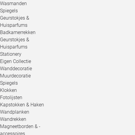
Wasmanden
Spiegels
Geurstokjes &
Huisparfums
Badkamerrekken
Geurstokjes &
Huisparfums
Stationery
Eigen Collectie
Wanddecoratie
Muurdecoratie
Spiegels
Klokken
Fotolijsten
Kapstokken & Haken
Wandplanken
Wandrekken
Magneetborden & -
accessoires