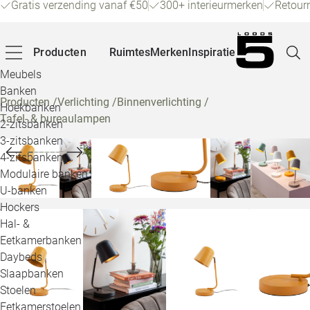
Gratis verzending vanaf €50
300+ interieurmerken
Retour
Producten
Ruimtes
Merken
Inspiratie
Meubels
Banken
Producten
/
Verlichting
/
Binnenverlichting
/
Hoekbanken
Tafel- & bureaulampen
Pagina
2-zitsbanken
3-zitsbanken
4-zitsbanken
Winke
Modulaire banken
U-banken
Klant
Hockers
Hal- &
Veelg
Eetkamerbanken
Daybeds
Openin
Slaapbanken
Loo
Stoelen
Eetkamerstoelen