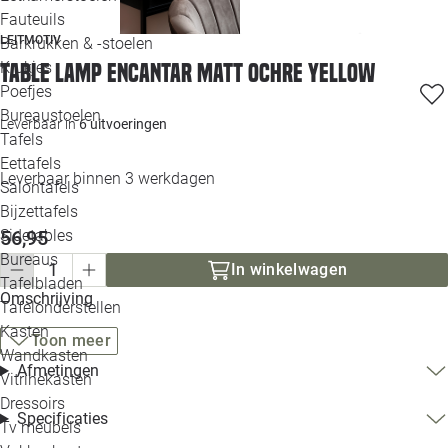
Loo
Fauteuils
LEITMOTIV
Barkrukken & -stoelen
Krukjes
Table lamp Encantar matt ochre yellow
Loo
Poefjes
Bureaustoelen
Loo
Leverbaar in
6 uitvoeringen
Tafels
Eettafels
Loo
Leverbaar binnen 3 werkdagen
Salontafels
Bijzettafels
Loo
56,95
Sidetables
(out
Bureaus
In winkelwagen
Tafelbladen
Alle 
Omschrijving
Tafelonderstellen
Kasten
Toon meer
Wandkasten
Afmetingen
Vitrinekasten
Dressoirs
Specificaties
Tv meubels