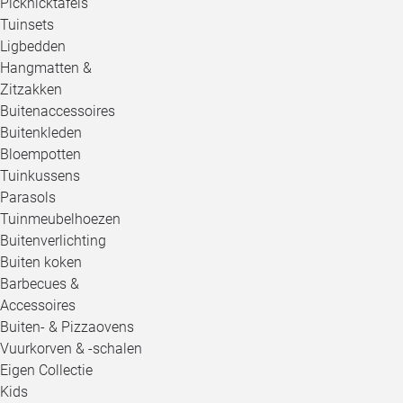
Picknicktafels
Tuinsets
Ligbedden
Hangmatten &
Zitzakken
Buitenaccessoires
Buitenkleden
Bloempotten
Tuinkussens
Parasols
Tuinmeubelhoezen
Buitenverlichting
Buiten koken
Barbecues &
Accessoires
Buiten- & Pizzaovens
Vuurkorven & -schalen
Eigen Collectie
Kids