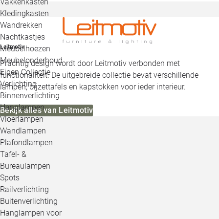
Vakkenkasten
Kledingkasten
Wandrekken
Nachtkastjes
Leitmotiv
Meubelhoezen
Meubelonderhoud
Prachtig design wordt door Leitmotiv verbonden met
Eigen Collectie
functionaliteit. De uitgebreide collectie bevat verschillende
Verlichting
lampen, bijzettafels en kapstokken voor ieder interieur.
Binnenverlichting
Hanglampen
Bekijk alles van Leitmotiv
Vloerlampen
Wandlampen
Plafondlampen
Tafel- &
Bureaulampen
Spots
Railverlichting
Buitenverlichting
Hanglampen voor