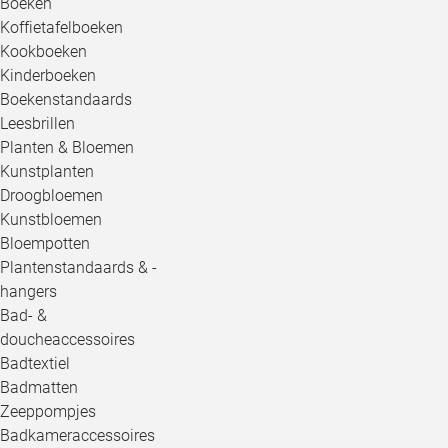
Boeken
Koffietafelboeken
Kookboeken
Kinderboeken
Boekenstandaards
Leesbrillen
Planten & Bloemen
Kunstplanten
Droogbloemen
Kunstbloemen
Bloempotten
Plantenstandaards & -
hangers
Bad- &
doucheaccessoires
Badtextiel
Badmatten
Zeeppompjes
Badkameraccessoires