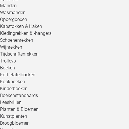
Manden
Wasmanden
Opbergboxen
Kapstokken & Haken
Kledingrekken & -hangers
Schoenenrekken
Wijnrekken
Tijdschriftenrekken
Trolleys
Boeken
Koffietafelboeken
Kookboeken
Kinderboeken
Boekenstandaards
Leesbrillen
Planten & Bloemen
Kunstplanten
Droogbloemen