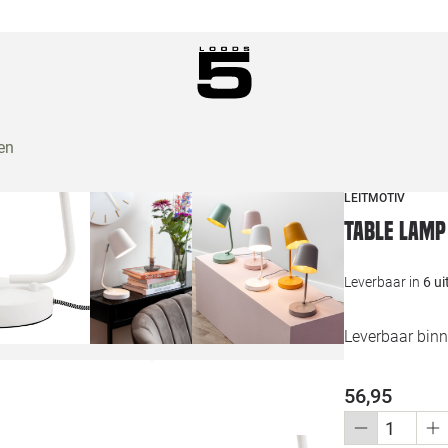
en
LEITMOTIV
Table lamp
Leverbaar in
6 u
Leverbaar bin
56,95