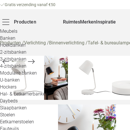
Gratis verzending vanaf €50
Producten
Ruimtes
Merken
Inspiratie
Meubels
Banken
Producten
/
Verlichting
/
Binnenverlichting
/
Tafel- & bureaulamp
Hoekbanken
2-zitsbanken
3-zitsbanken
4-zitsbanken
Modulaire banken
U-banken
Hockers
Hal- & Eetkamerbanken
Daybeds
Slaapbanken
Stoelen
Eetkamerstoelen
Fauteuils