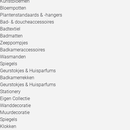
Kunstbloemen
Bloempotten
Plantenstandaards & -hangers
Bad- & doucheaccessoires
Badtextiel
Badmatten
Zeeppompjes
Badkameraccessoires
Wasmanden
Spiegels
Geurstokjes & Huisparfums
Badkamerrekken
Geurstokjes & Huisparfums
Stationery
Eigen Collectie
Wanddecoratie
Muurdecoratie
Spiegels
Klokken