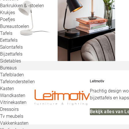
Barkrukken & -stoelen
Krukjes
Poefjes
Bureaustoelen
Tafels
Eettafels
Salontafels
Bijzettafels
Sidetables
Bureaus
Tafelbladen
Tafelonderstellen
Leitmotiv
Kasten
Prachtig design wor
Wandkasten
bijzettafels en kaps
Vitrinekasten
Dressoirs
Bekijk alles van L
Tv meubels
Vakkenkasten