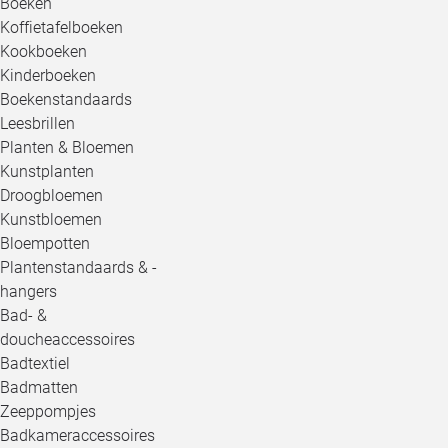
Boeken
Koffietafelboeken
Kookboeken
Kinderboeken
Boekenstandaards
Leesbrillen
Planten & Bloemen
Kunstplanten
Droogbloemen
Kunstbloemen
Bloempotten
Plantenstandaards & -
hangers
Bad- &
doucheaccessoires
Badtextiel
Badmatten
Zeeppompjes
Badkameraccessoires