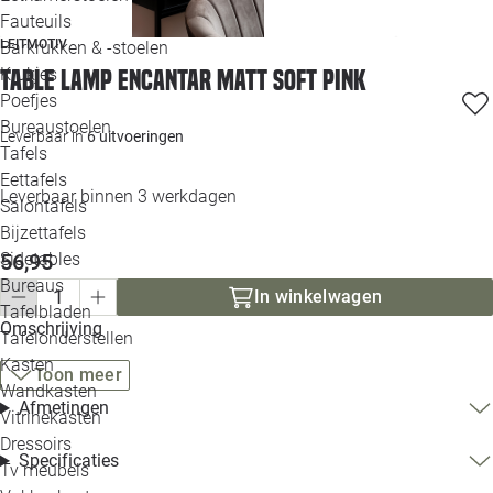
Loo
Fauteuils
LEITMOTIV
Barkrukken & -stoelen
Krukjes
Table lamp Encantar matt soft pink
Loo
Poefjes
Bureaustoelen
Loo
Leverbaar in
6 uitvoeringen
Tafels
Eettafels
Loo
Leverbaar binnen 3 werkdagen
Salontafels
Bijzettafels
Loo
56,95
Sidetables
Bureaus
In winkelwagen
Tafelbladen
Alle 
Omschrijving
Tafelonderstellen
Kasten
Toon meer
Wandkasten
Afmetingen
Vitrinekasten
Dressoirs
Specificaties
Tv meubels