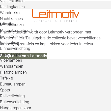
Vakkenkasten
Kledingkasten
Wandrekken
Nachtkastjes
Leitmotiv
Meubelhoezen
Meubelonderhoud
Prachtig design wordt door Leitmotiv verbonden met
Eigen Collectie
functionaliteit. De uitgebreide collectie bevat verschillende
Verlichting
lampen, bijzettafels en kapstokken voor ieder interieur.
Binnenverlichting
Hanglampen
Bekijk alles van Leitmotiv
Vloerlampen
Wandlampen
Plafondlampen
Tafel- &
Bureaulampen
Spots
Railverlichting
Buitenverlichting
Hanglampen voor