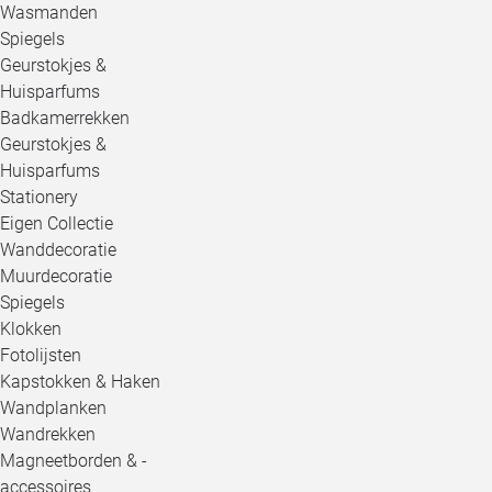
Wasmanden
Spiegels
Geurstokjes &
Huisparfums
Badkamerrekken
Geurstokjes &
Huisparfums
Stationery
Eigen Collectie
Wanddecoratie
Muurdecoratie
Spiegels
Klokken
Fotolijsten
Kapstokken & Haken
Wandplanken
Wandrekken
Magneetborden & -
accessoires