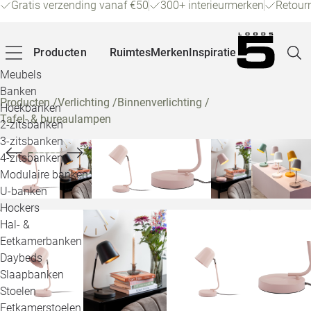
Gratis verzending vanaf €50
300+ interieurmerken
Retour
Producten
Ruimtes
Merken
Inspiratie
Meubels
Banken
Producten
/
Verlichting
/
Binnenverlichting
/
Hoekbanken
Tafel- & bureaulampen
Pagina
2-zitsbanken
3-zitsbanken
4-zitsbanken
Winke
Modulaire banken
U-banken
Klant
Hockers
Hal- &
Veelg
Eetkamerbanken
Daybeds
Openin
Slaapbanken
Loo
Stoelen
Eetkamerstoelen