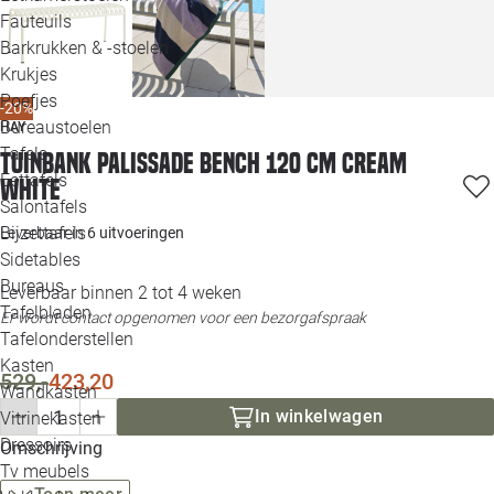
Loo
Fauteuils
Barkrukken & -stoelen
Krukjes
Loo
Poefjes
-20%
Bureaustoelen
HAY
Loo
Tafels
Tuinbank Palissade bench 120 cm cream
Eettafels
white
Loo
Salontafels
Bijzettafels
Leverbaar in
6 uitvoeringen
Loo
Sidetables
(out
Bureaus
Leverbaar binnen 2 tot 4 weken
Tafelbladen
Er wordt contact opgenomen voor een bezorgafspraak
Alle 
Tafelonderstellen
Kasten
529,-
423,20
Wandkasten
In winkelwagen
Vitrinekasten
Dressoirs
Omschrijving
Tv meubels