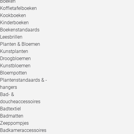
Boeken
Koffietafelboeken
Kookboeken
Kinderboeken
Boekenstandaards
Leesbrillen
Planten & Bloemen
Kunstplanten
Droogbloemen
Kunstbloemen
Bloempotten
Plantenstandaards & -
hangers
Bad- &
doucheaccessoires
Badtextiel
Badmatten
Zeeppompjes
Badkameraccessoires