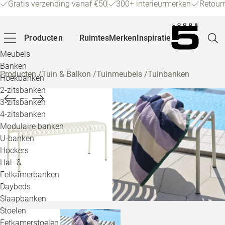
Gratis verzending vanaf €50
300+ interieurmerken
Retour
Producten
Ruimtes
Merken
Inspiratie
Meubels
Banken
Producten
/
Tuin & Balkon
/
Tuinmeubels
/
Tuinbanken
Hoekbanken
Pagina
2-zitsbanken
3-zitsbanken
4-zitsbanken
Winke
Modulaire banken
U-banken
Klant
Hockers
Hal- &
Veelg
Eetkamerbanken
Daybeds
Openin
Slaapbanken
Loo
Stoelen
Eetkamerstoelen