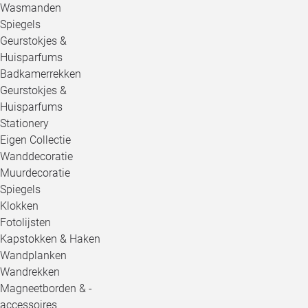
Wasmanden
Spiegels
Geurstokjes &
Huisparfums
Badkamerrekken
Geurstokjes &
Huisparfums
Stationery
Eigen Collectie
Wanddecoratie
Muurdecoratie
Spiegels
Klokken
Fotolijsten
Kapstokken & Haken
Wandplanken
Wandrekken
Magneetborden & -
accessoires