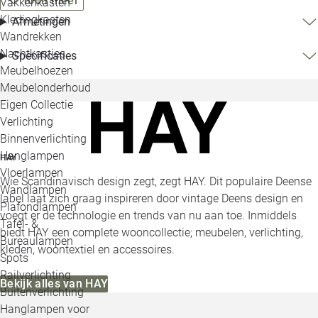
Toon meer
Vakkenkasten
Kledingkasten
Afmetingen
Wandrekken
Nachtkastjes
Specificaties
Meubelhoezen
Meubelonderhoud
Eigen Collectie
Verlichting
Binnenverlichting
Hanglampen
HAY
Vloerlampen
Wie Scandinavisch design zegt, zegt HAY. Dit populaire Deense
Wandlampen
label laat zich graag inspireren door vintage Deens design en
Plafondlampen
voegt er de technologie en trends van nu aan toe. Inmiddels
Tafel- &
biedt HAY een complete wooncollectie; meubelen, verlichting,
Bureaulampen
kleden, woontextiel en accessoires.
Spots
Railverlichting
Bekijk alles van HAY
Buitenverlichting
Hanglampen voor