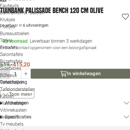
HAY
Loo
Fauteuils
Tuinbank Palissade Bench 120 cm olive
Barkrukken & -stoelen
Krukjes
Loo
Leverbaar in
6 uitvoeringen
Poefjes
Bureaustoelen
Loo
Tafels
Op voorraad
Leverbaar binnen 3 werkdagen
Eettafels
Er wordt contact opgenomen voor een bezorgafspraak
Loo
Salontafels
Bijzettafels
519,-
415,20
Loo
Sidetables
In winkelwagen
Bureaus
Omschrijving
Tafelbladen
Alle 
Tafelonderstellen
Toon meer
Kasten
Afmetingen
Wandkasten
Vitrinekasten
Specificaties
Dressoirs
Tv meubels