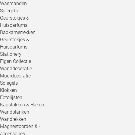
Wasmanden
Spiegels
Geurstokjes &
Huisparfums
Badkamerrekken
Geurstokjes &
Huisparfums
Stationery
Eigen Collectie
Wanddecoratie
Muurdecoratie
Spiegels
Klokken
Fotolijsten
Kapstokken & Haken
Wandplanken
Wandrekken
Magneetborden & -
accessoires