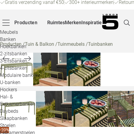
Gratis verzending vanaf €50
300+ interieurmerken
Retour
Producten
Ruimtes
Merken
Inspiratie
Meubels
Banken
Producten
/
Tuin & Balkon
/
Tuinmeubels
/
Tuinbanken
Hoekbanken
Pagina
2-zitsbanken
3-zitsbanken
4-zitsbanken
Winke
Modulaire banken
U-banken
Klant
Hockers
Hal- &
Veelg
Eetkamerbanken
Daybeds
Openin
Slaapbanken
Loo
Stoelen
-20%
Eetkamerstoelen