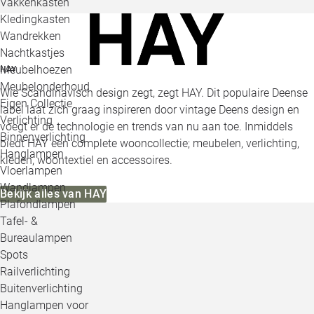
Vakkenkasten
Kledingkasten
Wandrekken
Nachtkastjes
Meubelhoezen
HAY
Meubelonderhoud
Wie Scandinavisch design zegt, zegt HAY. Dit populaire Deense
Eigen Collectie
label laat zich graag inspireren door vintage Deens design en
Verlichting
voegt er de technologie en trends van nu aan toe. Inmiddels
Binnenverlichting
biedt HAY een complete wooncollectie; meubelen, verlichting,
Hanglampen
kleden, woontextiel en accessoires.
Vloerlampen
Wandlampen
Bekijk alles van HAY
Plafondlampen
Tafel- &
Bureaulampen
Spots
Railverlichting
Buitenverlichting
Hanglampen voor