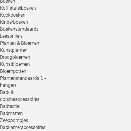
Boeken
Koffietafelboeken
Kookboeken
Kinderboeken
Boekenstandaards
Leesbrillen
Planten & Bloemen
Kunstplanten
Droogbloemen
Kunstbloemen
Bloempotten
Plantenstandaards & -
hangers
Bad- &
doucheaccessoires
Badtextiel
Badmatten
Zeeppompjes
Badkameraccessoires