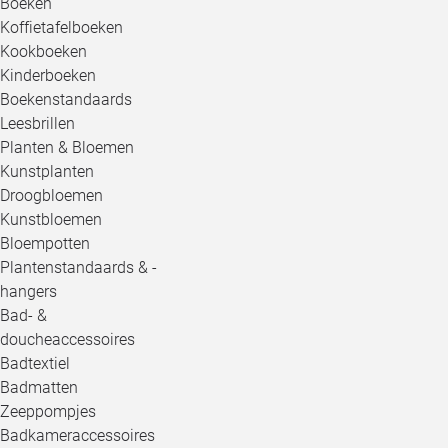
Boeken
Koffietafelboeken
Kookboeken
Kinderboeken
Boekenstandaards
Leesbrillen
Planten & Bloemen
Kunstplanten
Droogbloemen
Kunstbloemen
Bloempotten
Plantenstandaards & -
hangers
Bad- &
doucheaccessoires
Badtextiel
Badmatten
Zeeppompjes
Badkameraccessoires