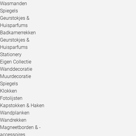
Wasmanden
Spiegels
Geurstokjes &
Huisparfums
Badkamerrekken
Geurstokjes &
Huisparfums
Stationery
Eigen Collectie
Wanddecoratie
Muurdecoratie
Spiegels
Klokken
Fotolijsten
Kapstokken & Haken
Wandplanken
Wandrekken
Magneetborden & -
accessoires