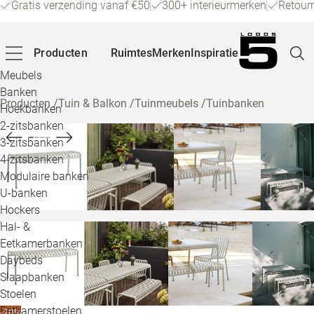
Gratis verzending vanaf €50
300+ interieurmerken
Retour
Producten
Ruimtes
Merken
Inspiratie
Meubels
Banken
Producten
/
Tuin & Balkon
/
Tuinmeubels
/
Tuinbanken
Hoekbanken
Pagina
2-zitsbanken
3-zitsbanken
4-zitsbanken
Winke
Modulaire banken
U-banken
Klant
Hockers
Hal- &
Veelg
Eetkamerbanken
Daybeds
Openin
Slaapbanken
Loo
Stoelen
Eetkamerstoelen
-20%