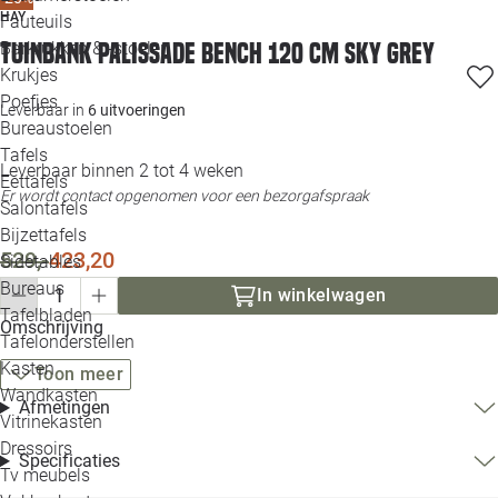
HAY
Loo
Fauteuils
Tuinbank Palissade bench 120 cm sky grey
Barkrukken & -stoelen
Krukjes
Loo
Poefjes
Leverbaar in
6 uitvoeringen
Bureaustoelen
Loo
Tafels
Leverbaar binnen 2 tot 4 weken
Eettafels
Loo
Er wordt contact opgenomen voor een bezorgafspraak
Salontafels
Bijzettafels
Loo
529,-
423,20
Sidetables
Bureaus
In winkelwagen
Tafelbladen
Omschrijving
Alle 
Tafelonderstellen
Kasten
Toon meer
Wandkasten
Afmetingen
Vitrinekasten
Dressoirs
Specificaties
Tv meubels