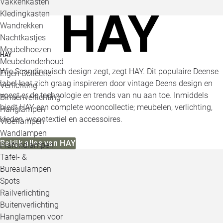
Vakkenkasten
Kledingkasten
Wandrekken
Nachtkastjes
Meubelhoezen
HAY
Meubelonderhoud
Wie Scandinavisch design zegt, zegt HAY. Dit populaire Deense
Eigen Collectie
label laat zich graag inspireren door vintage Deens design en
Verlichting
voegt er de technologie en trends van nu aan toe. Inmiddels
Binnenverlichting
biedt HAY een complete wooncollectie; meubelen, verlichting,
Hanglampen
kleden, woontextiel en accessoires.
Vloerlampen
Wandlampen
Bekijk alles van HAY
Plafondlampen
Tafel- &
Bureaulampen
Spots
Railverlichting
Buitenverlichting
Hanglampen voor