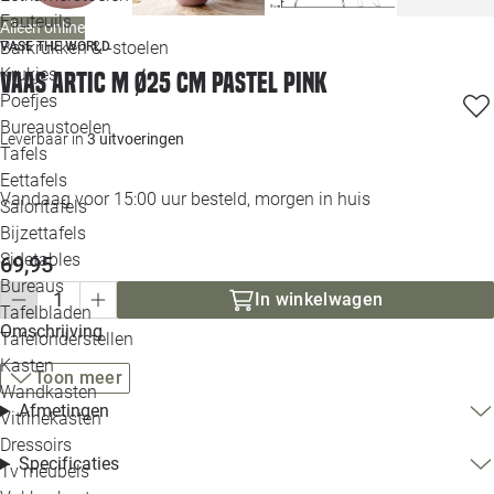
Loo
Fauteuils
Alleen online
Barkrukken & -stoelen
VASE THE WORLD
Krukjes
Loo
Vaas Artic M Ø25 cm pastel pink
Poefjes
Bureaustoelen
Loo
Leverbaar in
3 uitvoeringen
Tafels
Eettafels
Loo
Vandaag voor 15:00 uur besteld, morgen in huis
Salontafels
Bijzettafels
Loo
Sidetables
69,95
(out
Bureaus
In winkelwagen
Tafelbladen
Alle 
Omschrijving
Tafelonderstellen
Kasten
Toon meer
Wandkasten
Afmetingen
Vitrinekasten
Dressoirs
Specificaties
Tv meubels