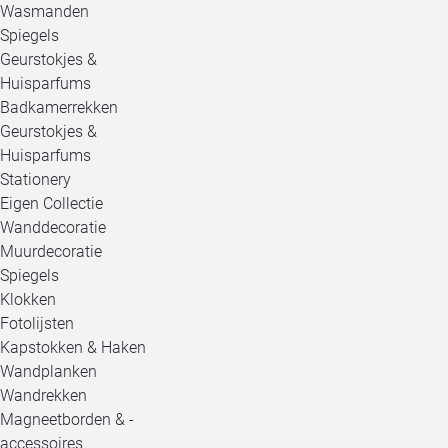
Wasmanden
Spiegels
Geurstokjes &
Huisparfums
Badkamerrekken
Geurstokjes &
Huisparfums
Stationery
Eigen Collectie
Wanddecoratie
Muurdecoratie
Spiegels
Klokken
Fotolijsten
Kapstokken & Haken
Wandplanken
Wandrekken
Magneetborden & -
accessoires