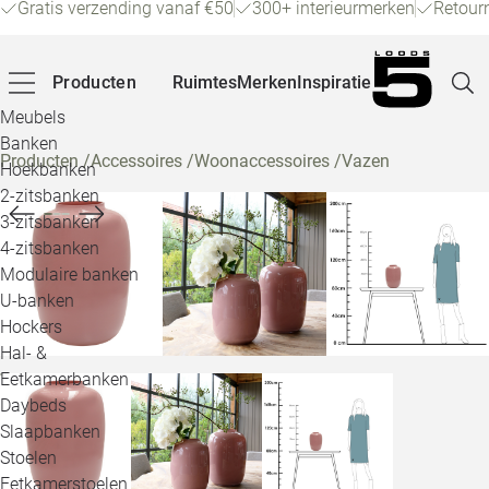
Gratis verzending vanaf €50
300+ interieurmerken
Retour
Producten
Ruimtes
Merken
Inspiratie
Meubels
Banken
Producten
/
Accessoires
/
Woonaccessoires
/
Vazen
Hoekbanken
Pagina
2-zitsbanken
3-zitsbanken
4-zitsbanken
Winke
Modulaire banken
U-banken
Klant
Hockers
Hal- &
Veelg
Eetkamerbanken
Daybeds
Openin
Slaapbanken
Loo
Stoelen
Eetkamerstoelen