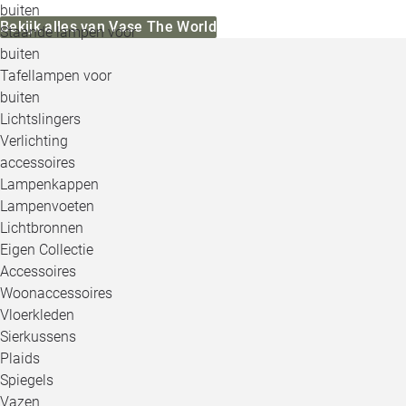
buiten
Bekijk alles van Vase The World
Staande lampen voor
buiten
Tafellampen voor
buiten
Lichtslingers
Verlichting
accessoires
Lampenkappen
Lampenvoeten
Lichtbronnen
Eigen Collectie
Accessoires
Woonaccessoires
Vloerkleden
Sierkussens
Plaids
Spiegels
Vazen