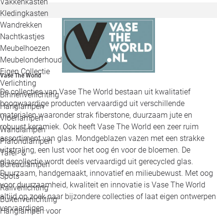
Vakkenkasten
Kledingkasten
Wandrekken
Nachtkastjes
Meubelhoezen
Meubelonderhoud
Eigen Collectie
Vase The World
Verlichting
De collecties van Vase The World bestaan uit kwalitatief
Binnenverlichting
hoogwaardige producten vervaardigd uit verschillende
Hanglampen
materialen waaronder strak fiberstone, duurzaam jute en
Vloerlampen
robuust keramiek. Ook heeft Vase The World een zeer ruim
Wandlampen
assortiment van glas. Mondgeblazen vazen met een strakke
Plafondlampen
uitstraling, een lust voor het oog én voor de bloemen. De
Tafel- &
glascollectie wordt deels vervaardigd uit gerecycled glas.
Bureaulampen
Duurzaam, handgemaakt, innovatief en milieubewust. Met oog
Spots
voor duurzaamheid, kwaliteit en innovatie is Vase The World
Railverlichting
altijd op zoek naar bijzondere collecties of laat eigen ontwerpen
Buitenverlichting
vervaardigen.
Hanglampen voor