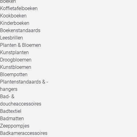
Boeken
Koffietafelboeken
Kookboeken
Kinderboeken
Boekenstandaards
Leesbrillen
Planten & Bloemen
Kunstplanten
Droogbloemen
Kunstbloemen
Bloempotten
Plantenstandaards & -
hangers
Bad- &
doucheaccessoires
Badtextiel
Badmatten
Zeeppompjes
Badkameraccessoires