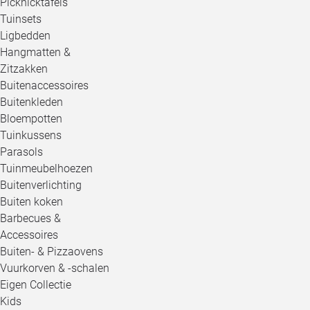
Picknicktafels
Tuinsets
Ligbedden
Hangmatten &
Zitzakken
Buitenaccessoires
Buitenkleden
Bloempotten
Tuinkussens
Parasols
Tuinmeubelhoezen
Buitenverlichting
Buiten koken
Barbecues &
Accessoires
Buiten- & Pizzaovens
Vuurkorven & -schalen
Eigen Collectie
Kids