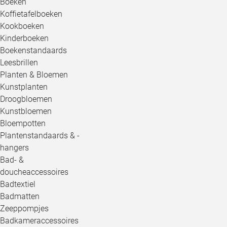
Boeken
Koffietafelboeken
Kookboeken
Kinderboeken
Boekenstandaards
Leesbrillen
Planten & Bloemen
Kunstplanten
Droogbloemen
Kunstbloemen
Bloempotten
Plantenstandaards & -
hangers
Bad- &
doucheaccessoires
Badtextiel
Badmatten
Zeeppompjes
Badkameraccessoires