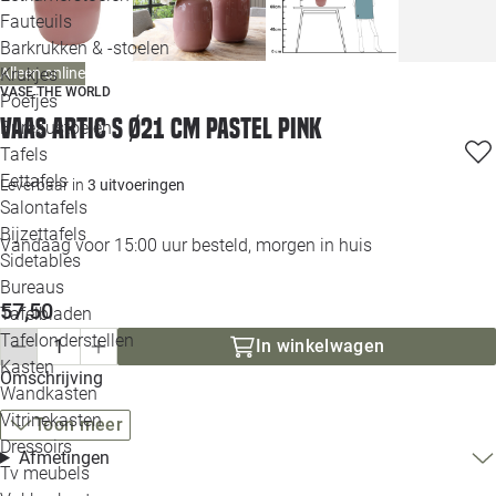
Loo
Fauteuils
Barkrukken & -stoelen
Alleen online
Krukjes
Loo
VASE THE WORLD
Poefjes
Vaas Artic S Ø21 cm pastel pink
Bureaustoelen
Loo
Tafels
Eettafels
Leverbaar in
3 uitvoeringen
Loo
Salontafels
Bijzettafels
Loo
Vandaag voor 15:00 uur besteld, morgen in huis
Sidetables
(out
Bureaus
57,50
Tafelbladen
Alle 
Tafelonderstellen
In winkelwagen
Kasten
Omschrijving
Wandkasten
Vitrinekasten
Toon meer
Dressoirs
Afmetingen
Tv meubels