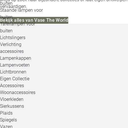
buiten
vervaardigen.
Staande lampen voor
buiten
Bekijk alles van Vase The World
Tafellampen voor
buiten
Lichtslingers
Verlichting
accessoires
Lampenkappen
Lampenvoeten
Lichtbronnen
Eigen Collectie
Accessoires
Woonaccessoires
Vloerkleden
Sierkussens
Plaids
Spiegels
Vazen