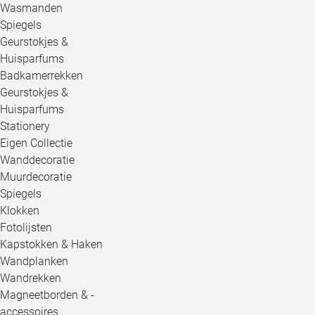
Wasmanden
Spiegels
Geurstokjes &
Huisparfums
Badkamerrekken
Geurstokjes &
Huisparfums
Stationery
Eigen Collectie
Wanddecoratie
Muurdecoratie
Spiegels
Klokken
Fotolijsten
Kapstokken & Haken
Wandplanken
Wandrekken
Magneetborden & -
accessoires