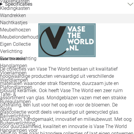
Vakkenkasten
Specificaties
Kledingkasten
Wandrekken
Nachtkastjes
Meubelhoezen
Meubelonderhoud
Eigen Collectie
Verlichting
Binnenverlichting
Vase The World
Hanglampen
De collecties van Vase The World bestaan uit kwalitatief
Vloerlampen
hoogwaardige producten vervaardigd uit verschillende
Wandlampen
materialen waaronder strak fiberstone, duurzaam jute en
Plafondlampen
robuust keramiek. Ook heeft Vase The World een zeer ruim
Tafel- &
assortiment van glas. Mondgeblazen vazen met een strakke
Bureaulampen
uitstraling, een lust voor het oog én voor de bloemen. De
Spots
glascollectie wordt deels vervaardigd uit gerecycled glas.
Railverlichting
Duurzaam, handgemaakt, innovatief en milieubewust. Met oog
Buitenverlichting
voor duurzaamheid, kwaliteit en innovatie is Vase The World
Hanglampen voor
altijd op zoek naar bijzondere collecties of laat eigen ontwerpen