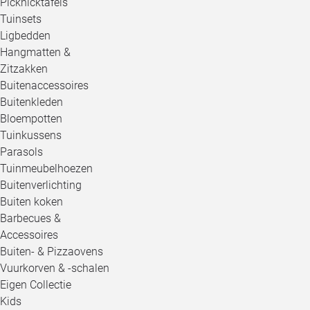
Picknicktafels
Tuinsets
Ligbedden
Hangmatten &
Zitzakken
Buitenaccessoires
Buitenkleden
Bloempotten
Tuinkussens
Parasols
Tuinmeubelhoezen
Buitenverlichting
Buiten koken
Barbecues &
Accessoires
Buiten- & Pizzaovens
Vuurkorven & -schalen
Eigen Collectie
Kids