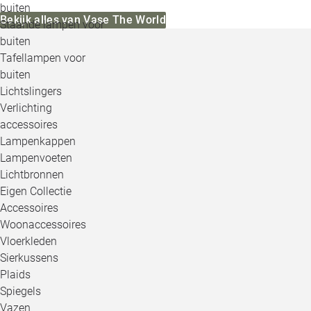
buiten
Bekijk alles van Vase The World
Staande lampen voor
buiten
Tafellampen voor
buiten
Lichtslingers
Verlichting
accessoires
Lampenkappen
Lampenvoeten
Lichtbronnen
Eigen Collectie
Accessoires
Woonaccessoires
Vloerkleden
Sierkussens
Plaids
Spiegels
Vazen