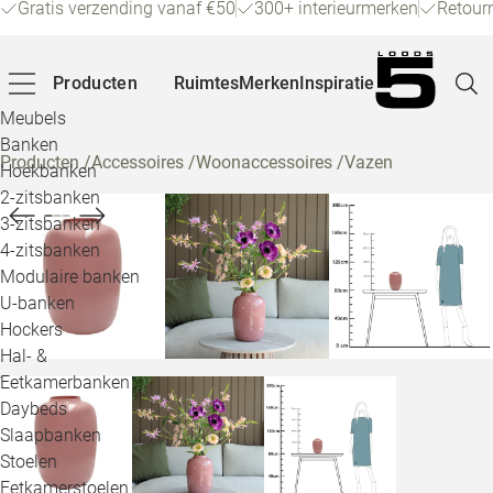
Gratis verzending vanaf €50
300+ interieurmerken
Retour
Producten
Ruimtes
Merken
Inspiratie
Meubels
Banken
Producten
/
Accessoires
/
Woonaccessoires
/
Vazen
Hoekbanken
Pagina
2-zitsbanken
3-zitsbanken
4-zitsbanken
Winke
Modulaire banken
U-banken
Klant
Hockers
Hal- &
Veelg
Eetkamerbanken
Daybeds
Openin
Slaapbanken
Loo
Stoelen
Eetkamerstoelen