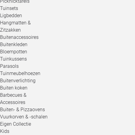
Picknicktafels
Tuinsets
Ligbedden
Hangmatten &
Zitzakken
Buitenaccessoires
Buitenkleden
Bloempotten
Tuinkussens
Parasols
Tuinmeubelhoezen
Buitenverlichting
Buiten koken
Barbecues &
Accessoires
Buiten- & Pizzaovens
Vuurkorven & -schalen
Eigen Collectie
Kids