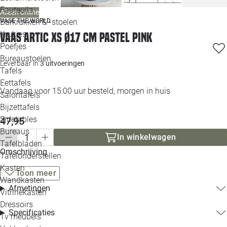
Loo
Fauteuils
Alleen online
Barkrukken & -stoelen
VASE THE WORLD
Krukjes
Vaas Artic XS Ø17 cm pastel pink
Loo
Poefjes
Bureaustoelen
Loo
Leverbaar in
3 uitvoeringen
Tafels
Eettafels
Loo
Vandaag voor 15:00 uur besteld, morgen in huis
Salontafels
Bijzettafels
Loo
Sidetables
47,95
(out
Bureaus
In winkelwagen
Tafelbladen
Alle 
Omschrijving
Tafelonderstellen
Kasten
Toon meer
Wandkasten
Afmetingen
Vitrinekasten
Dressoirs
Specificaties
Tv meubels