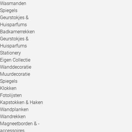
Wasmanden
Spiegels
Geurstokjes &
Huisparfums
Badkamerrekken
Geurstokjes &
Huisparfums
Stationery
Eigen Collectie
Wanddecoratie
Muurdecoratie
Spiegels
Klokken
Fotolijsten
Kapstokken & Haken
Wandplanken
Wandrekken
Magneetborden & -
accessoires