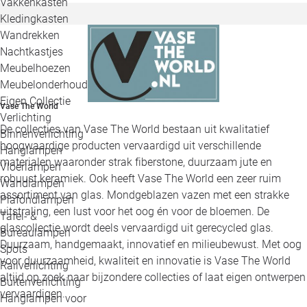
Vakkenkasten
Kledingkasten
Wandrekken
Nachtkastjes
Meubelhoezen
Meubelonderhoud
Eigen Collectie
Vase The World
Verlichting
De collecties van Vase The World bestaan uit kwalitatief
Binnenverlichting
hoogwaardige producten vervaardigd uit verschillende
Hanglampen
materialen waaronder strak fiberstone, duurzaam jute en
Vloerlampen
robuust keramiek. Ook heeft Vase The World een zeer ruim
Wandlampen
assortiment van glas. Mondgeblazen vazen met een strakke
Plafondlampen
uitstraling, een lust voor het oog én voor de bloemen. De
Tafel- &
glascollectie wordt deels vervaardigd uit gerecycled glas.
Bureaulampen
Duurzaam, handgemaakt, innovatief en milieubewust. Met oog
Spots
voor duurzaamheid, kwaliteit en innovatie is Vase The World
Railverlichting
altijd op zoek naar bijzondere collecties of laat eigen ontwerpen
Buitenverlichting
vervaardigen.
Hanglampen voor