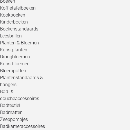
Boeken
Koffietafelboeken
Kookboeken
Kinderboeken
Boekenstandaards
Leesbrillen
Planten & Bloemen
Kunstplanten
Droogbloemen
Kunstbloemen
Bloempotten
Plantenstandaards & -
hangers
Bad- &
doucheaccessoires
Badtextiel
Badmatten
Zeeppompjes
Badkameraccessoires