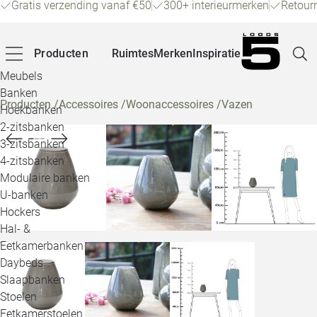
Gratis verzending vanaf €50
300+ interieurmerken
Retour
Producten
Ruimtes
Merken
Inspiratie
Meubels
Banken
Producten
/
Accessoires
/
Woonaccessoires
/
Vazen
Hoekbanken
Pagina
2-zitsbanken
3-zitsbanken
4-zitsbanken
Winke
Modulaire banken
U-banken
Klant
Hockers
Hal- &
Veelg
Eetkamerbanken
Daybeds
Openin
Slaapbanken
Loo
Stoelen
Eetkamerstoelen