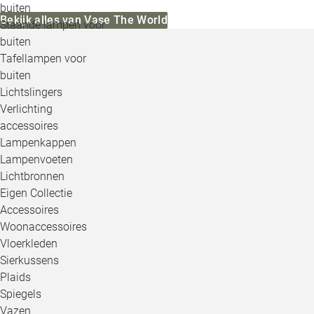
buiten
Bekijk alles van Vase The World
Staande lampen voor
buiten
Tafellampen voor
buiten
Lichtslingers
Verlichting
accessoires
Lampenkappen
Lampenvoeten
Lichtbronnen
Eigen Collectie
Accessoires
Woonaccessoires
Vloerkleden
Sierkussens
Plaids
Spiegels
Vazen