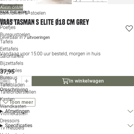
Loo
Fauteuils
Alleen online
Barkrukken & -stoelen
VASE THE WORLD
Krukjes
Vaas Tasman S Elite Ø18 cm grey
Loo
Poefjes
Bureaustoelen
Loo
Leverbaar in
7 uitvoeringen
Tafels
Eettafels
Loo
Vandaag voor 15:00 uur besteld, morgen in huis
Salontafels
Bijzettafels
Loo
Sidetables
37,95
(out
Bureaus
In winkelwagen
Tafelbladen
Alle 
Omschrijving
Tafelonderstellen
Kasten
Toon meer
Wandkasten
Afmetingen
Vitrinekasten
Dressoirs
Specificaties
Tv meubels