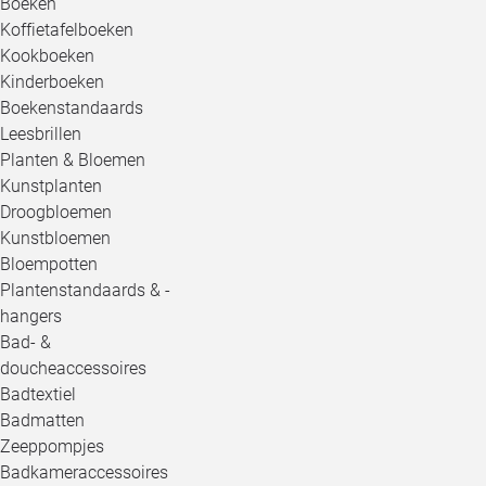
Boeken
Koffietafelboeken
Kookboeken
Kinderboeken
Boekenstandaards
Leesbrillen
Planten & Bloemen
Kunstplanten
Droogbloemen
Kunstbloemen
Bloempotten
Plantenstandaards & -
hangers
Bad- &
doucheaccessoires
Badtextiel
Badmatten
Zeeppompjes
Badkameraccessoires