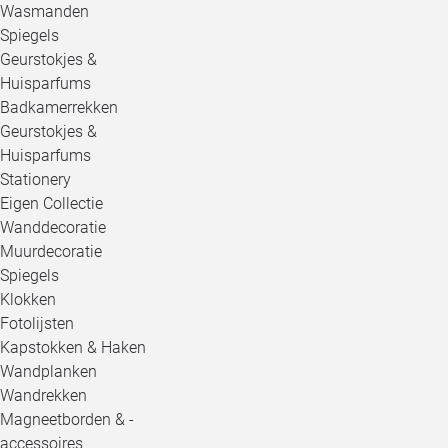
Wasmanden
Spiegels
Geurstokjes &
Huisparfums
Badkamerrekken
Geurstokjes &
Huisparfums
Stationery
Eigen Collectie
Wanddecoratie
Muurdecoratie
Spiegels
Klokken
Fotolijsten
Kapstokken & Haken
Wandplanken
Wandrekken
Magneetborden & -
accessoires