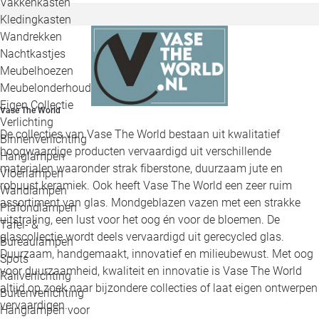
Vakkenkasten
Kledingkasten
Wandrekken
Nachtkastjes
Meubelhoezen
Meubelonderhoud
Eigen Collectie
Vase The World
Verlichting
De collecties van Vase The World bestaan uit kwalitatief
Binnenverlichting
hoogwaardige producten vervaardigd uit verschillende
Hanglampen
materialen waaronder strak fiberstone, duurzaam jute en
Vloerlampen
robuust keramiek. Ook heeft Vase The World een zeer ruim
Wandlampen
assortiment van glas. Mondgeblazen vazen met een strakke
Plafondlampen
uitstraling, een lust voor het oog én voor de bloemen. De
Tafel- &
glascollectie wordt deels vervaardigd uit gerecycled glas.
Bureaulampen
Duurzaam, handgemaakt, innovatief en milieubewust. Met oog
Spots
voor duurzaamheid, kwaliteit en innovatie is Vase The World
Railverlichting
altijd op zoek naar bijzondere collecties of laat eigen ontwerpen
Buitenverlichting
vervaardigen.
Hanglampen voor