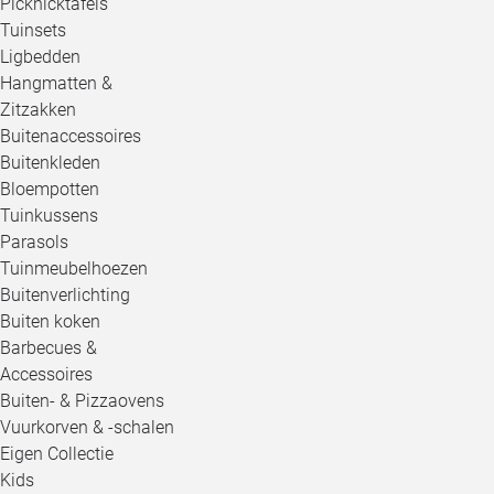
Picknicktafels
Tuinsets
Ligbedden
Hangmatten &
Zitzakken
Buitenaccessoires
Buitenkleden
Bloempotten
Tuinkussens
Parasols
Tuinmeubelhoezen
Buitenverlichting
Buiten koken
Barbecues &
Accessoires
Buiten- & Pizzaovens
Vuurkorven & -schalen
Eigen Collectie
Kids