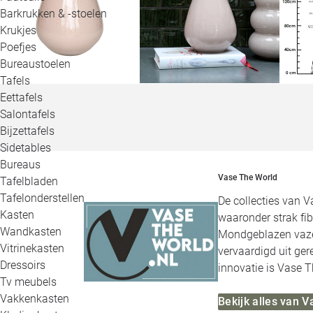
Barkrukken & -stoelen
Krukjes
Poefjes
Bureaustoelen
Tafels
Eettafels
Salontafels
Bijzettafels
Sidetables
Bureaus
Vase The World
Tafelbladen
Tafelonderstellen
De collecties van V
Kasten
waaronder strak fi
Wandkasten
Mondgeblazen vazen 
Vitrinekasten
vervaardigd uit ge
Dressoirs
innovatie is Vase T
Tv meubels
Vakkenkasten
Bekijk alles van 