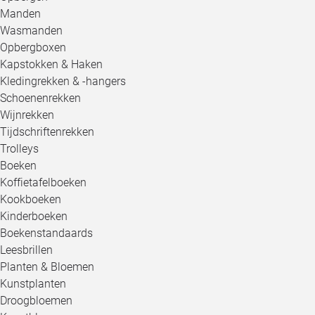
Manden
Wasmanden
Opbergboxen
Kapstokken & Haken
Kledingrekken & -hangers
Schoenenrekken
Wijnrekken
Tijdschriftenrekken
Trolleys
Boeken
Koffietafelboeken
Kookboeken
Kinderboeken
Boekenstandaards
Leesbrillen
Planten & Bloemen
Kunstplanten
Droogbloemen