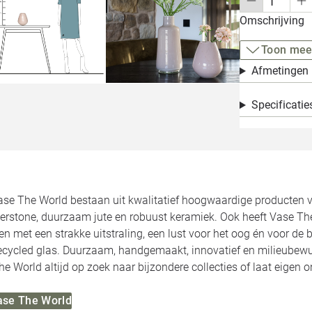
Omschrijving
Toon mee
Afmetingen
Specificatie
ase The World bestaan uit kwalitatief hoogwaardige producten v
berstone, duurzaam jute en robuust keramiek. Ook heeft Vase Th
met een strakke uitstraling, een lust voor het oog én voor de b
recycled glas. Duurzaam, handgemaakt, innovatief en milieubewu
he World altijd op zoek naar bijzondere collecties of laat eigen
Vase The World