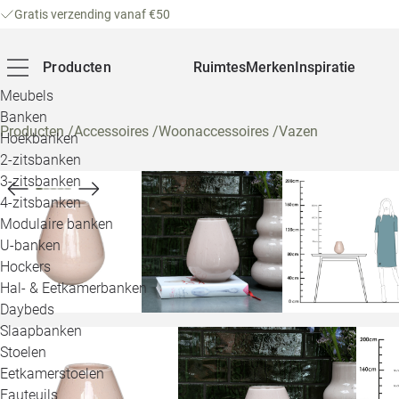
Gratis verzending vanaf €50
Producten
Ruimtes
Merken
Inspiratie
Meubels
Banken
Producten
/
Accessoires
/
Woonaccessoires
/
Vazen
Hoekbanken
2-zitsbanken
3-zitsbanken
4-zitsbanken
Modulaire banken
U-banken
Hockers
Hal- & Eetkamerbanken
Daybeds
Slaapbanken
Stoelen
Eetkamerstoelen
Fauteuils