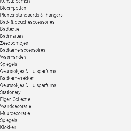
Kunstbloemen
Bloempotten
Plantenstandaards & -hangers
Bad- & doucheaccessoires
Badtextiel
Badmatten
Zeeppompjes
Badkameraccessoires
Wasmanden
Spiegels
Geurstokjes & Huisparfums
Badkamerrekken
Geurstokjes & Huisparfums
Stationery
Eigen Collectie
Wanddecoratie
Muurdecoratie
Spiegels
Klokken