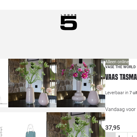
Alleen online
VASE THE WORLD
Vaas Tasma
Leverbaar in
7 u
Vandaag voor 1
37,95