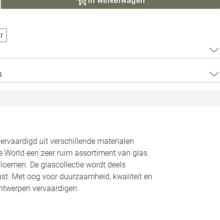
In winkelwagen
Loods 5 Za
Loods 5 Gara
r
Alle openingst
s
ervaardigd uit verschillende materialen
e World een zeer ruim assortiment van glas.
loemen. De glascollectie wordt deels
st. Met oog voor duurzaamheid, kwaliteit en
 ontwerpen vervaardigen.