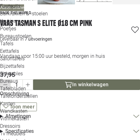
Loo
Fauteuils
Alleen online
Barkrukken & -stoelen
VASE THE WORLD
Krukjes
Vaas Tasman S Elite Ø18 cm pink
Loo
Poefjes
Bureaustoelen
Loo
Leverbaar in
7 uitvoeringen
Tafels
Eettafels
Loo
Vandaag voor 15:00 uur besteld, morgen in huis
Salontafels
Bijzettafels
Loo
Sidetables
37,95
Bureaus
In winkelwagen
Tafelbladen
Alle 
Omschrijving
Tafelonderstellen
Kasten
Toon meer
Wandkasten
Afmetingen
Vitrinekasten
Dressoirs
Specificaties
Tv meubels