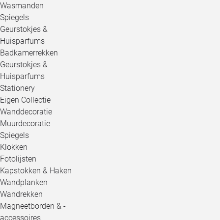
Wasmanden
Spiegels
Geurstokjes &
Huisparfums
Badkamerrekken
Geurstokjes &
Huisparfums
Stationery
Eigen Collectie
Wanddecoratie
Muurdecoratie
Spiegels
Klokken
Fotolijsten
Kapstokken & Haken
Wandplanken
Wandrekken
Magneetborden & -
accessoires