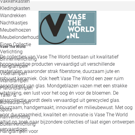
Vakkenkasten
Kledingkasten
Wandrekken
Nachtkastjes
Meubelhoezen
Meubelonderhoud
Eigen Collectie
Vase The World
Verlichting
De collecties van Vase The World bestaan uit kwalitatief
Binnenverlichting
hoogwaardige producten vervaardigd uit verschillende
Hanglampen
materialen waaronder strak fiberstone, duurzaam jute en
Vloerlampen
robuust keramiek. Ook heeft Vase The World een zeer ruim
Wandlampen
assortiment van glas. Mondgeblazen vazen met een strakke
Plafondlampen
uitstraling, een lust voor het oog én voor de bloemen. De
Tafel- &
glascollectie wordt deels vervaardigd uit gerecycled glas.
Bureaulampen
Duurzaam, handgemaakt, innovatief en milieubewust. Met oog
Spots
voor duurzaamheid, kwaliteit en innovatie is Vase The World
Railverlichting
altijd op zoek naar bijzondere collecties of laat eigen ontwerpen
Buitenverlichting
vervaardigen.
Hanglampen voor