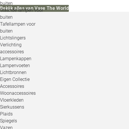
buiten
Bekijk alles van Vase The World
Staande lampen voor
buiten
Tafellampen voor
buiten
Lichtslingers
Verlichting
accessoires
Lampenkappen
Lampenvoeten
Lichtbronnen
Eigen Collectie
Accessoires
Woonaccessoires
Vloerkleden
Sierkussens
Plaids
Spiegels
Vazen