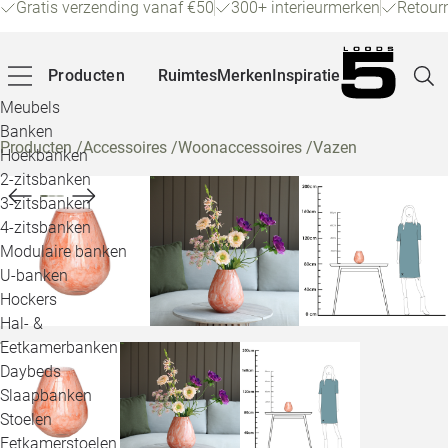
Gratis verzending vanaf €50
300+ interieurmerken
Retour
Producten
Ruimtes
Merken
Inspiratie
Meubels
Banken
Producten
/
Accessoires
/
Woonaccessoires
/
Vazen
Hoekbanken
Pagina
2-zitsbanken
3-zitsbanken
4-zitsbanken
Winke
Modulaire banken
U-banken
Klant
Hockers
Hal- &
Veelg
Eetkamerbanken
Daybeds
Openin
Slaapbanken
Loo
Stoelen
Eetkamerstoelen