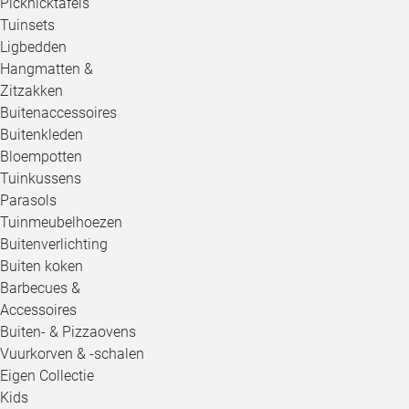
Picknicktafels
Tuinsets
Ligbedden
Hangmatten &
Zitzakken
Buitenaccessoires
Buitenkleden
Bloempotten
Tuinkussens
Parasols
Tuinmeubelhoezen
Buitenverlichting
Buiten koken
Barbecues &
Accessoires
Buiten- & Pizzaovens
Vuurkorven & -schalen
Eigen Collectie
Kids