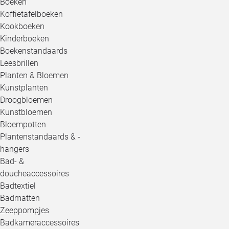
Boeken
Koffietafelboeken
Kookboeken
Kinderboeken
Boekenstandaards
Leesbrillen
Planten & Bloemen
Kunstplanten
Droogbloemen
Kunstbloemen
Bloempotten
Plantenstandaards & -
hangers
Bad- &
doucheaccessoires
Badtextiel
Badmatten
Zeeppompjes
Badkameraccessoires