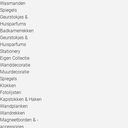
Wasmanden
Spiegels
Geurstokjes &
Huisparfums
Badkamerrekken
Geurstokjes &
Huisparfums
Stationery
Eigen Collectie
Wanddecoratie
Muurdecoratie
Spiegels
Klokken
Fotolijsten
Kapstokken & Haken
Wandplanken
Wandrekken
Magneetborden & -
accessoires