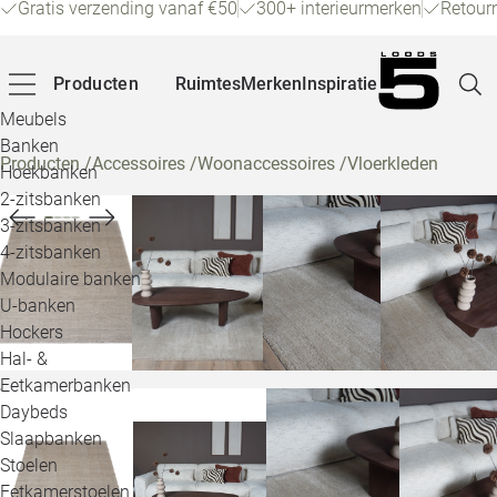
Gratis verzending vanaf €50
300+ interieurmerken
Retour
Producten
Ruimtes
Merken
Inspiratie
Meubels
Banken
Producten
/
Accessoires
/
Woonaccessoires
/
Vloerkleden
Hoekbanken
Pagina
2-zitsbanken
3-zitsbanken
4-zitsbanken
Winke
Modulaire banken
U-banken
Klant
Hockers
Hal- &
Veelg
Eetkamerbanken
Daybeds
Openin
Slaapbanken
Loo
Stoelen
Eetkamerstoelen