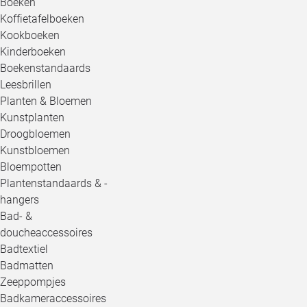
Boeken
Koffietafelboeken
Kookboeken
Kinderboeken
Boekenstandaards
Leesbrillen
Planten & Bloemen
Kunstplanten
Droogbloemen
Kunstbloemen
Bloempotten
Plantenstandaards & -
hangers
Bad- &
doucheaccessoires
Badtextiel
Badmatten
Zeeppompjes
Badkameraccessoires