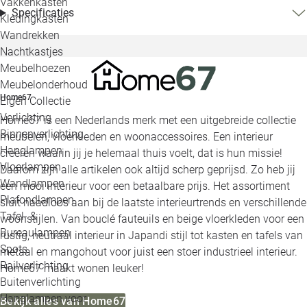
Vakkenkasten
Specificaties
Kledingkasten
Wandrekken
Nachtkastjes
Meubelhoezen
Meubelonderhoud
Home67
Eigen Collectie
Verlichting
Home67 is een Nederlands merk met een uitgebreide collectie
Binnenverlichting
meubelen, vloerkleden en woonaccessoires. Een interieur
Hanglampen
creëren waarin jij je helemaal thuis voelt, dat is hun missie!
Vloerlampen
Daarom zijn alle artikelen ook altijd scherp geprijsd. Zo heb jij
Wandlampen
een mooi interieur voor een betaalbare prijs. Het assortiment
Plafondlampen
sluit naadloos aan bij de laatste interieurtrends en verschillende
Tafel- &
woonstijlen. Van bouclé fauteuils en beige vloerkleden voor een
Bureaulampen
rustig, neutraal interieur in Japandi stijl tot kasten en tafels van
Spots
metaal en mangohout voor juist een stoer industrieel interieur.
Railverlichting
Home67 maakt wonen leuker!
Buitenverlichting
Hanglampen voor
Bekijk alles van Home67