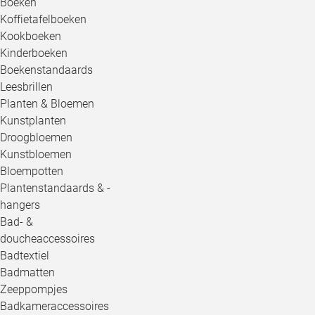
Boeken
Koffietafelboeken
Kookboeken
Kinderboeken
Boekenstandaards
Leesbrillen
Planten & Bloemen
Kunstplanten
Droogbloemen
Kunstbloemen
Bloempotten
Plantenstandaards & -
hangers
Bad- &
doucheaccessoires
Badtextiel
Badmatten
Zeeppompjes
Badkameraccessoires