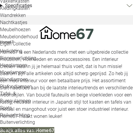
Vakkenkasten
Specificaties
Kledingkasten
Wandrekken
Nachtkastjes
Meubelhoezen
Meubelonderhoud
Home67
Eigen Collectie
Verlichting
Home67 is een Nederlands merk met een uitgebreide collectie
Binnenverlichting
meubelen, vloerkleden en woonaccessoires. Een interieur
Hanglampen
creëren waarin jij je helemaal thuis voelt, dat is hun missie!
Vloerlampen
Daarom zijn alle artikelen ook altijd scherp geprijsd. Zo heb jij
Wandlampen
een mooi interieur voor een betaalbare prijs. Het assortiment
Plafondlampen
sluit naadloos aan bij de laatste interieurtrends en verschillende
Tafel- &
woonstijlen. Van bouclé fauteuils en beige vloerkleden voor een
Bureaulampen
rustig, neutraal interieur in Japandi stijl tot kasten en tafels van
Spots
metaal en mangohout voor juist een stoer industrieel interieur.
Railverlichting
Home67 maakt wonen leuker!
Buitenverlichting
Hanglampen voor
Bekijk alles van Home67