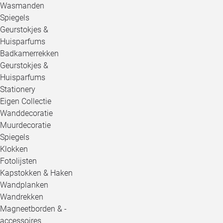
Wasmanden
Spiegels
Geurstokjes &
Huisparfums
Badkamerrekken
Geurstokjes &
Huisparfums
Stationery
Eigen Collectie
Wanddecoratie
Muurdecoratie
Spiegels
Klokken
Fotolijsten
Kapstokken & Haken
Wandplanken
Wandrekken
Magneetborden & -
accessoires