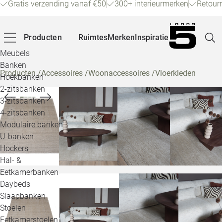
Gratis verzending vanaf €50
300+ interieurmerken
Retour
Producten
Ruimtes
Merken
Inspiratie
Meubels
Banken
Producten
/
Accessoires
/
Woonaccessoires
/
Vloerkleden
Hoekbanken
Pagina
2-zitsbanken
3-zitsbanken
4-zitsbanken
Winke
Modulaire banken
U-banken
Klant
Hockers
Hal- &
Veelg
Eetkamerbanken
Daybeds
Openin
Slaapbanken
Loo
Stoelen
Eetkamerstoelen