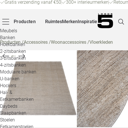
Gratis verzending vanaf €50
300+ interieurmerken
Retour
Producten
Ruimtes
Merken
Inspiratie
Meubels
Banken
Producten
/
Accessoires
/
Woonaccessoires
/
Vloerkleden
Hoekbanken
Pagina
2-zitsbanken
3-zitsbanken
4-zitsbanken
Winke
Modulaire banken
U-banken
Klant
Hockers
Hal- &
Veelg
Eetkamerbanken
Daybeds
Openin
Slaapbanken
Loo
Stoelen
Eetkamerstoelen