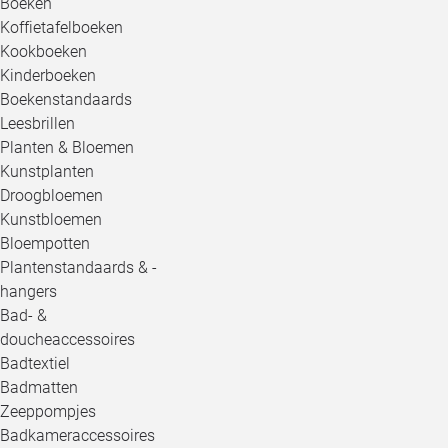
Boeken
Koffietafelboeken
Kookboeken
Kinderboeken
Boekenstandaards
Leesbrillen
Planten & Bloemen
Kunstplanten
Droogbloemen
Kunstbloemen
Bloempotten
Plantenstandaards & -
hangers
Bad- &
doucheaccessoires
Badtextiel
Badmatten
Zeeppompjes
Badkameraccessoires