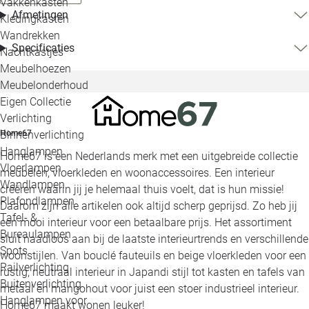
Vakkenkasten
Afmetingen
Kledingkasten
Wandrekken
Specificaties
Nachtkastjes
Meubelhoezen
Meubelonderhoud
Eigen Collectie
Verlichting
Binnenverlichting
Home67
Hanglampen
Home67 is een Nederlands merk met een uitgebreide collectie
Vloerlampen
meubelen, vloerkleden en woonaccessoires. Een interieur
Wandlampen
creëren waarin jij je helemaal thuis voelt, dat is hun missie!
Plafondlampen
Daarom zijn alle artikelen ook altijd scherp geprijsd. Zo heb jij
Tafel- &
een mooi interieur voor een betaalbare prijs. Het assortiment
Bureaulampen
sluit naadloos aan bij de laatste interieurtrends en verschillende
Spots
woonstijlen. Van bouclé fauteuils en beige vloerkleden voor een
Railverlichting
rustig, neutraal interieur in Japandi stijl tot kasten en tafels van
Buitenverlichting
metaal en mangohout voor juist een stoer industrieel interieur.
Hanglampen voor
Home67 maakt wonen leuker!