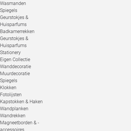
Wasmanden
Spiegels
Geurstokjes &
Huisparfums
Badkamerrekken
Geurstokjes &
Huisparfums
Stationery
Eigen Collectie
Wanddecoratie
Muurdecoratie
Spiegels
Klokken
Fotolijsten
Kapstokken & Haken
Wandplanken
Wandrekken
Magneetborden & -
accessoires