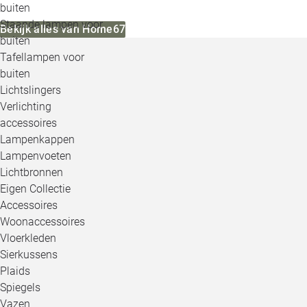
buiten
Staande lampen voor
Bekijk alles van Home67
buiten
Tafellampen voor
buiten
Lichtslingers
Verlichting
accessoires
Lampenkappen
Lampenvoeten
Lichtbronnen
Eigen Collectie
Accessoires
Woonaccessoires
Vloerkleden
Sierkussens
Plaids
Spiegels
Vazen