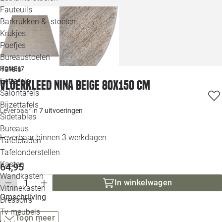
Loo
Fauteuils
Barkrukken & -stoelen
Krukjes
Loo
Poefjes
Bureaustoelen
Loo
Tafels
HOME67
Eettafels
Vloerkleed Nina beige 80x150 cm
Loo
Salontafels
Bijzettafels
Leverbaar in
7 uitvoeringen
Loo
Sidetables
Bureaus
Leverbaar binnen 3 werkdagen
Tafelbladen
Alle 
Tafelonderstellen
Kasten
64,95
Wandkasten
In winkelwagen
Vitrinekasten
Omschrijving
Dressoirs
Tv meubels
Toon meer