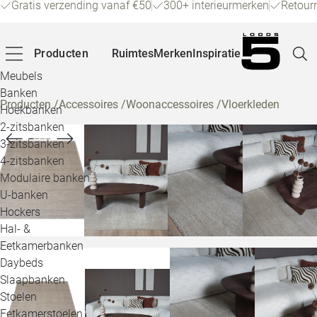
Gratis verzending vanaf €50
300+ interieurmerken
Retour
Producten
Ruimtes
Merken
Inspiratie
Meubels
Banken
Producten
/
Accessoires
/
Woonaccessoires
/
Vloerkleden
Hoekbanken
Pagina
2-zitsbanken
3-zitsbanken
4-zitsbanken
Winke
Modulaire banken
U-banken
Klant
Hockers
Hal- &
Veelg
Eetkamerbanken
Daybeds
Openin
Slaapbanken
Loo
Stoelen
Eetkamerstoelen