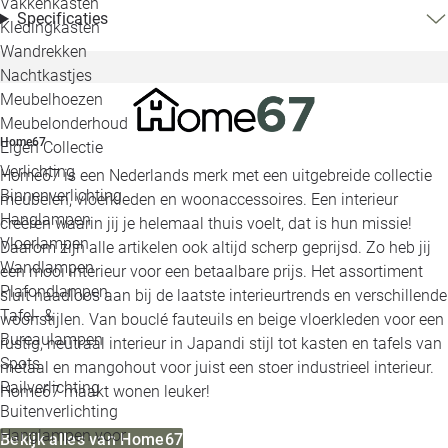
Vakkenkasten
Specificaties
Kledingkasten
Wandrekken
Nachtkastjes
Meubelhoezen
Meubelonderhoud
Home67
Eigen Collectie
Verlichting
Home67 is een Nederlands merk met een uitgebreide collectie
Binnenverlichting
meubelen, vloerkleden en woonaccessoires. Een interieur
Hanglampen
creëren waarin jij je helemaal thuis voelt, dat is hun missie!
Vloerlampen
Daarom zijn alle artikelen ook altijd scherp geprijsd. Zo heb jij
Wandlampen
een mooi interieur voor een betaalbare prijs. Het assortiment
Plafondlampen
sluit naadloos aan bij de laatste interieurtrends en verschillende
Tafel- &
woonstijlen. Van bouclé fauteuils en beige vloerkleden voor een
Bureaulampen
rustig, neutraal interieur in Japandi stijl tot kasten en tafels van
Spots
metaal en mangohout voor juist een stoer industrieel interieur.
Railverlichting
Home67 maakt wonen leuker!
Buitenverlichting
Hanglampen voor
Bekijk alles van Home67