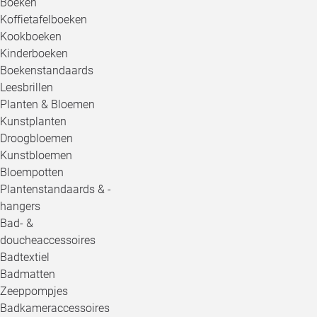
Boeken
Koffietafelboeken
Kookboeken
Kinderboeken
Boekenstandaards
Leesbrillen
Planten & Bloemen
Kunstplanten
Droogbloemen
Kunstbloemen
Bloempotten
Plantenstandaards & -
hangers
Bad- &
doucheaccessoires
Badtextiel
Badmatten
Zeeppompjes
Badkameraccessoires