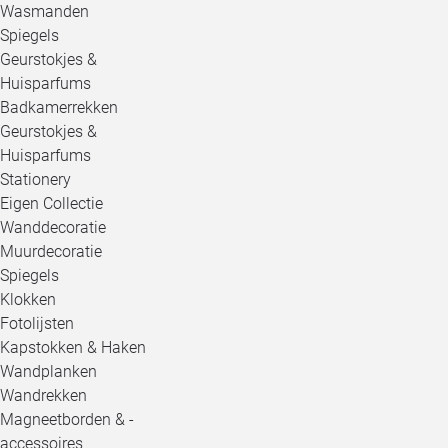
Wasmanden
Spiegels
Geurstokjes &
Huisparfums
Badkamerrekken
Geurstokjes &
Huisparfums
Stationery
Eigen Collectie
Wanddecoratie
Muurdecoratie
Spiegels
Klokken
Fotolijsten
Kapstokken & Haken
Wandplanken
Wandrekken
Magneetborden & -
accessoires