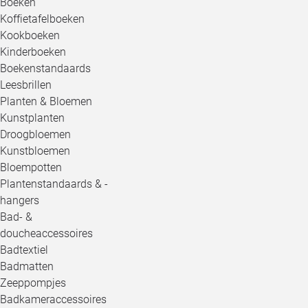
Boeken
Koffietafelboeken
Kookboeken
Kinderboeken
Boekenstandaards
Leesbrillen
Planten & Bloemen
Kunstplanten
Droogbloemen
Kunstbloemen
Bloempotten
Plantenstandaards & -
hangers
Bad- &
doucheaccessoires
Badtextiel
Badmatten
Zeeppompjes
Badkameraccessoires