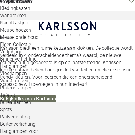
Specificaties
Vakkenkasten
Kledingkasten
Wandrekken
Nachtkastjes
Meubelhoezen
Meubelonderhoud
Karlsson
Eigen Collectie
Karlsson biedt een ruime keuze aan klokken. De collectie wordt
Verlichting
verdeeld in 4 onderscheidende thema’s waarbij de nieuwe
Binnenverlichting
collectie altijd gebaseerd is op de laatste trends. Karlsson
Hanglampen
klokken staan bekend om goede kwaliteit en unieke designs in
Vloerlampen
trendy kleuren. Voor iedereen die een onderscheidend
Wandlampen
accessoire wil toevoegen in hun interieur!
Plafondlampen
Tafel- &
Bekijk alles van Karlsson
Bureaulampen
Spots
Railverlichting
Buitenverlichting
Hanglampen voor