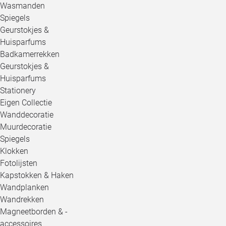
Wasmanden
Spiegels
Geurstokjes &
Huisparfums
Badkamerrekken
Geurstokjes &
Huisparfums
Stationery
Eigen Collectie
Wanddecoratie
Muurdecoratie
Spiegels
Klokken
Fotolijsten
Kapstokken & Haken
Wandplanken
Wandrekken
Magneetborden & -
accessoires