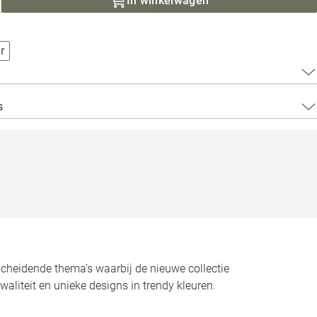
In winkelwagen
Loods 5 Za
Loods 5 Gara
r
Alle openingst
s
scheidende thema’s waarbij de nieuwe collectie
aliteit en unieke designs in trendy kleuren.