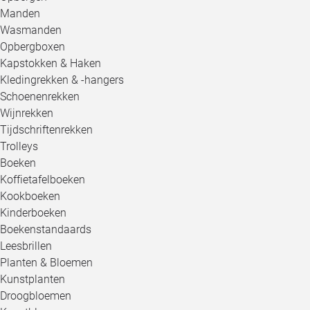
Manden
Wasmanden
Opbergboxen
Kapstokken & Haken
Kledingrekken & -hangers
Schoenenrekken
Wijnrekken
Tijdschriftenrekken
Trolleys
Boeken
Koffietafelboeken
Kookboeken
Kinderboeken
Boekenstandaards
Leesbrillen
Planten & Bloemen
Kunstplanten
Droogbloemen