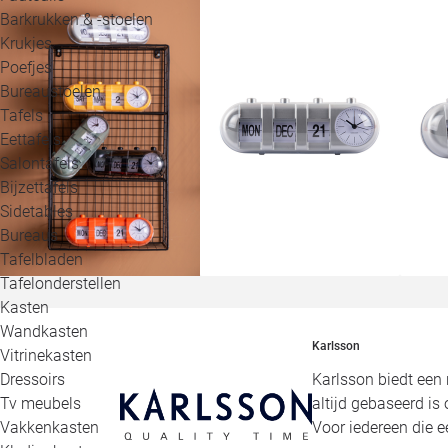
Barkrukken & -stoelen
Krukjes
Poefjes
Bureaustoelen
Tafels
Eettafels
Salontafels
Bijzettafels
Sidetables
Bureaus
Tafelbladen
Tafelonderstellen
Kasten
Wandkasten
Karlsson
Vitrinekasten
Karlsson biedt een 
Dressoirs
altijd gebaseerd is
Tv meubels
Voor iedereen die e
Vakkenkasten