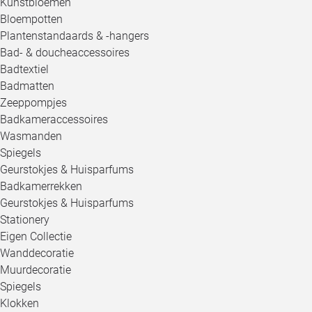
Kunstbloemen
Bloempotten
Plantenstandaards & -hangers
Bad- & doucheaccessoires
Badtextiel
Badmatten
Zeeppompjes
Badkameraccessoires
Wasmanden
Spiegels
Geurstokjes & Huisparfums
Badkamerrekken
Geurstokjes & Huisparfums
Stationery
Eigen Collectie
Wanddecoratie
Muurdecoratie
Spiegels
Klokken