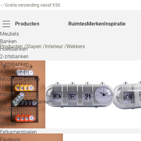
Gratis verzending vanaf €50
Producten
Ruimtes
Merken
Inspiratie
Meubels
Banken
Producten
/
Slapen
/
Interieur
/
Wekkers
Hoekbanken
2-zitsbanken
3-zitsbanken
4-zitsbanken
Modulaire banken
U-banken
Hockers
Hal- & Eetkamerbanken
Daybeds
Slaapbanken
Stoelen
Eetkamerstoelen
Fauteuils