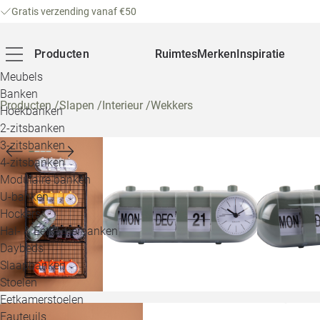
Gratis verzending vanaf €50
Producten
Ruimtes
Merken
Inspiratie
Meubels
Banken
Producten
/
Slapen
/
Interieur
/
Wekkers
Hoekbanken
2-zitsbanken
3-zitsbanken
4-zitsbanken
Modulaire banken
U-banken
Hockers
Hal- & Eetkamerbanken
Daybeds
Slaapbanken
Stoelen
Eetkamerstoelen
Fauteuils