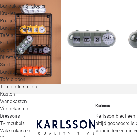
Barkrukken & -stoelen
Krukjes
Poefjes
Bureaustoelen
Tafels
Eettafels
Salontafels
Bijzettafels
Sidetables
Bureaus
Tafelbladen
Tafelonderstellen
Kasten
Wandkasten
Karlsson
Vitrinekasten
Karlsson biedt een 
Dressoirs
altijd gebaseerd is
Tv meubels
Voor iedereen die e
Vakkenkasten