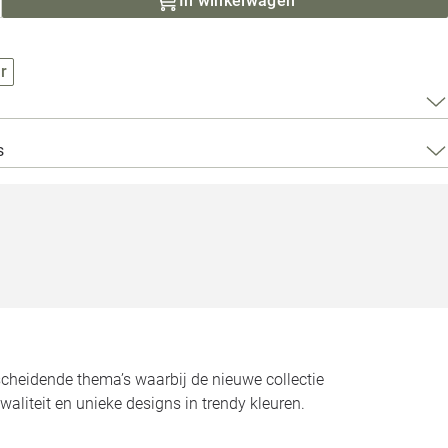
In winkelwagen
Loods 5 Za
Loods 5 Gara
r
Alle openingst
s
scheidende thema’s waarbij de nieuwe collectie
aliteit en unieke designs in trendy kleuren.