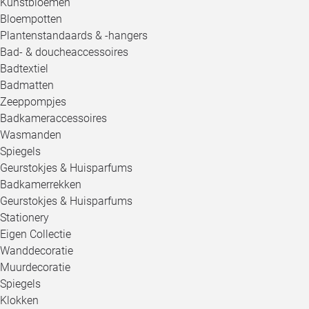
Kunstbloemen
Bloempotten
Plantenstandaards & -hangers
Bad- & doucheaccessoires
Badtextiel
Badmatten
Zeeppompjes
Badkameraccessoires
Wasmanden
Spiegels
Geurstokjes & Huisparfums
Badkamerrekken
Geurstokjes & Huisparfums
Stationery
Eigen Collectie
Wanddecoratie
Muurdecoratie
Spiegels
Klokken