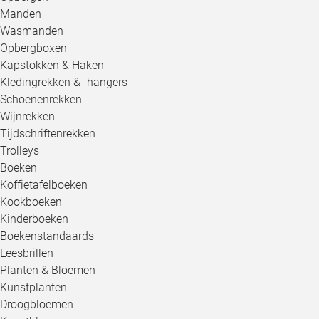
Manden
Wasmanden
Opbergboxen
Kapstokken & Haken
Kledingrekken & -hangers
Schoenenrekken
Wijnrekken
Tijdschriftenrekken
Trolleys
Boeken
Koffietafelboeken
Kookboeken
Kinderboeken
Boekenstandaards
Leesbrillen
Planten & Bloemen
Kunstplanten
Droogbloemen