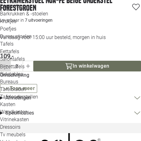
Eetkamerstoel Noa-Fé beige onderstel
Loo
Fauteuils
forestgroen
Barkrukken & -stoelen
Leverbaar in
7 uitvoeringen
Krukjes
Loo
Poefjes
Bureaustoelen
Vandaag voor 15:00 uur besteld, morgen in huis
Loo
Tafels
Eettafels
Loo
109,-
Salontafels
In winkelwagen
Bijzettafels
Loo
Sidetables
Omschrijving
Bureaus
Toon meer
Tafelbladen
Alle 
Tafelonderstellen
Afmetingen
Kasten
Wandkasten
Specificaties
Vitrinekasten
Dressoirs
Tv meubels