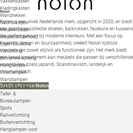
Vakkenkasten
Kledingkasten
Nolon
Wandrekken
Nolon is een uniek Nederlands merk, opgericht in 2020, en biedt
Nachtkastjes
een prachtige collectie stoelen, barkrukken, fauteuils en kussens
Meubelhoezen
die perfect passen bij moderne interieurs. Met een focus op
Meubelonderhoud
kwaliteit, design en duurzaamheid, creëert Nolon tijdloze
Eigen Collectie
meubels die zowel stijlvol als functioneel zijn. Het merk biedt
Verlichting
een breed assortiment aan meubels die passen bij verschillende
Binnenverlichting
woonstijlen, zoals japandi, Scandinavisch, landelijk en
Hanglampen
minimalistisch.
Vloerlampen
Wandlampen
Bekijk alles van Nolon
Plafondlampen
Tafel- &
Bureaulampen
Spots
Railverlichting
Buitenverlichting
Hanglampen voor