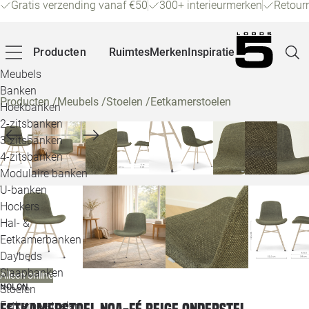
Gratis verzending vanaf €50
300+ interieurmerken
Retour
Producten
Ruimtes
Merken
Inspiratie
Meubels
Banken
Producten
/
Meubels
/
Stoelen
/
Eetkamerstoelen
Hoekbanken
Pagina
2-zitsbanken
3-zitsbanken
4-zitsbanken
Winke
Modulaire banken
U-banken
Klant
Hockers
Hal- &
Veelg
Eetkamerbanken
Daybeds
Openin
Slaapbanken
Alleen online
Loo
NOLON
Stoelen
Eetkamerstoelen