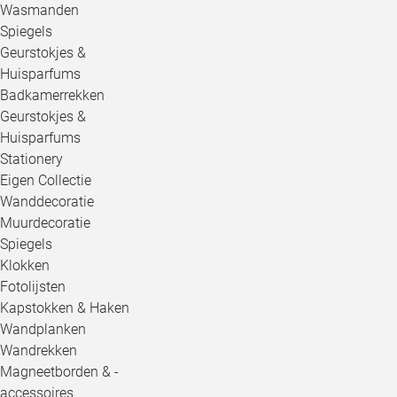
Wasmanden
Spiegels
Geurstokjes &
Huisparfums
Badkamerrekken
Geurstokjes &
Huisparfums
Stationery
Eigen Collectie
Wanddecoratie
Muurdecoratie
Spiegels
Klokken
Fotolijsten
Kapstokken & Haken
Wandplanken
Wandrekken
Magneetborden & -
accessoires