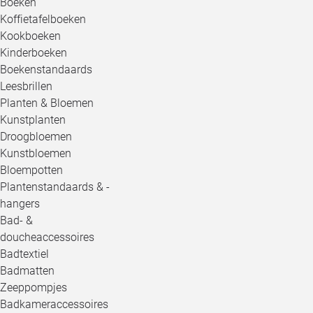
Boeken
Koffietafelboeken
Kookboeken
Kinderboeken
Boekenstandaards
Leesbrillen
Planten & Bloemen
Kunstplanten
Droogbloemen
Kunstbloemen
Bloempotten
Plantenstandaards & -
hangers
Bad- &
doucheaccessoires
Badtextiel
Badmatten
Zeeppompjes
Badkameraccessoires