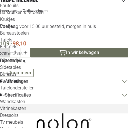
Loo
Fauteuils
Leverbaar in
7 uitvoeringen
Barkrukken & -stoelen
Krukjes
Loo
Poefjes
Vandaag voor 15:00 uur besteld, morgen in huis
Bureaustoelen
Loo
Tafels
109,-
98,10
Eettafels
Loo
In winkelwagen
Salontafels
Bijzettafels
Omschrijving
Loo
Sidetables
Toon meer
Bureaus
Tafelbladen
Afmetingen
Alle 
Tafelonderstellen
Kasten
Specificaties
Wandkasten
Vitrinekasten
Dressoirs
Tv meubels