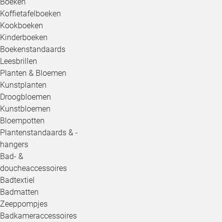
Boeken
Koffietafelboeken
Kookboeken
Kinderboeken
Boekenstandaards
Leesbrillen
Planten & Bloemen
Kunstplanten
Droogbloemen
Kunstbloemen
Bloempotten
Plantenstandaards & -
hangers
Bad- &
doucheaccessoires
Badtextiel
Badmatten
Zeeppompjes
Badkameraccessoires