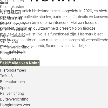
Vakkenkasten
Nolon
Kledingkasten
Nolon is een uniek Nederlands merk, opgericht in 2020, en biedt
Wandrekken
een prachtige collectie stoelen, barkrukken, fauteuils en kussens
Nachtkastjes
die perfect passen bij moderne interieurs. Met een focus op
Meubelhoezen
kwaliteit, design en duurzaamheid, creëert Nolon tijdloze
Meubelonderhoud
meubels die zowel stijlvol als functioneel zijn. Het merk biedt
Eigen Collectie
een breed assortiment aan meubels die passen bij verschillende
Verlichting
woonstijlen, zoals japandi, Scandinavisch, landelijk en
Binnenverlichting
minimalistisch.
Hanglampen
Vloerlampen
Bekijk alles van Nolon
Wandlampen
Plafondlampen
Tafel- &
Bureaulampen
Spots
Railverlichting
Buitenverlichting
Hanglampen voor