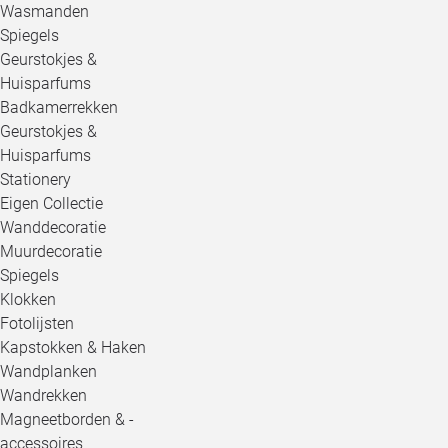
Wasmanden
Spiegels
Geurstokjes &
Huisparfums
Badkamerrekken
Geurstokjes &
Huisparfums
Stationery
Eigen Collectie
Wanddecoratie
Muurdecoratie
Spiegels
Klokken
Fotolijsten
Kapstokken & Haken
Wandplanken
Wandrekken
Magneetborden & -
accessoires