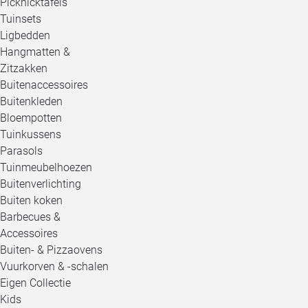
Picknicktafels
Tuinsets
Ligbedden
Hangmatten &
Zitzakken
Buitenaccessoires
Buitenkleden
Bloempotten
Tuinkussens
Parasols
Tuinmeubelhoezen
Buitenverlichting
Buiten koken
Barbecues &
Accessoires
Buiten- & Pizzaovens
Vuurkorven & -schalen
Eigen Collectie
Kids