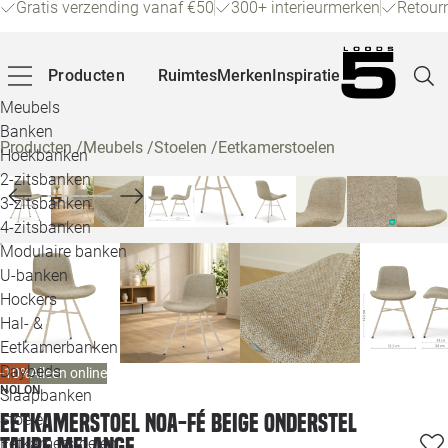
Gratis verzending vanaf €50
300+ interieurmerken
Retour
Producten
Ruimtes
Merken
Inspiratie
Meubels
Banken
Producten
/
Meubels
/
Stoelen
/
Eetkamerstoelen
Hoekbanken
Pagina
2-zitsbanken
3-zitsbanken
4-zitsbanken
Winke
Modulaire banken
U-banken
Klant
Hockers
Hal- &
Veelg
Eetkamerbanken
Daybeds
-10%
Alleen online
Openin
NOLON
Slaapbanken
Loo
Eetkamerstoel Noa-Fé beige onderstel
Stoelen
taupe melange
Eetkamerstoelen