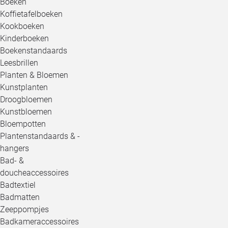
Boeken
Koffietafelboeken
Kookboeken
Kinderboeken
Boekenstandaards
Leesbrillen
Planten & Bloemen
Kunstplanten
Droogbloemen
Kunstbloemen
Bloempotten
Plantenstandaards & -
hangers
Bad- &
doucheaccessoires
Badtextiel
Badmatten
Zeeppompjes
Badkameraccessoires