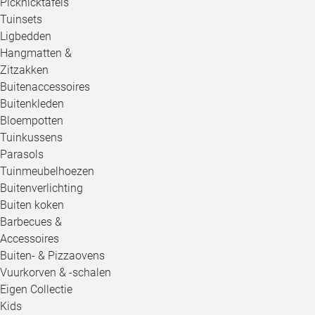
Picknicktafels
Tuinsets
Ligbedden
Hangmatten &
Zitzakken
Buitenaccessoires
Buitenkleden
Bloempotten
Tuinkussens
Parasols
Tuinmeubelhoezen
Buitenverlichting
Buiten koken
Barbecues &
Accessoires
Buiten- & Pizzaovens
Vuurkorven & -schalen
Eigen Collectie
Kids