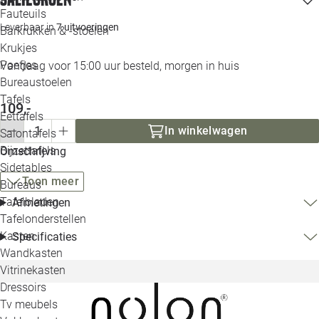
Loo
Fauteuils
Leverbaar in
7 uitvoeringen
Barkrukken & -stoelen
Krukjes
Loo
Poefjes
Vandaag voor 15:00 uur besteld, morgen in huis
Bureaustoelen
Loo
Tafels
109,-
Eettafels
Loo
In winkelwagen
Salontafels
Bijzettafels
Omschrijving
Loo
Sidetables
(out
Toon meer
Bureaus
Tafelbladen
Afmetingen
Alle 
Tafelonderstellen
Kasten
Specificaties
Wandkasten
Vitrinekasten
Dressoirs
Tv meubels