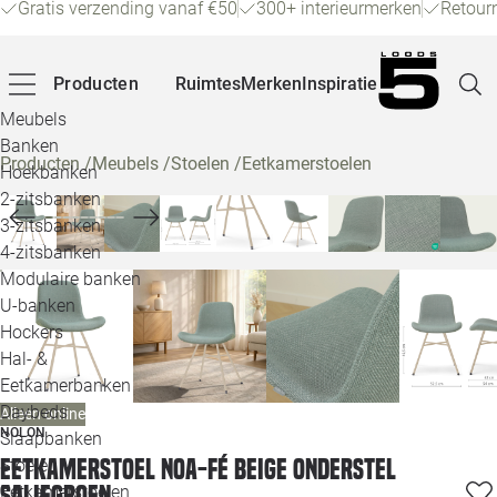
Gratis verzending vanaf €50
300+ interieurmerken
Retour
Producten
Ruimtes
Merken
Inspiratie
Meubels
Banken
Producten
/
Meubels
/
Stoelen
/
Eetkamerstoelen
Hoekbanken
Pagina
2-zitsbanken
3-zitsbanken
4-zitsbanken
Winke
Modulaire banken
U-banken
Klant
Hockers
Hal- &
Veelg
Eetkamerbanken
Daybeds
Alleen online
Openin
NOLON
Slaapbanken
Loo
Eetkamerstoel Noa-Fé beige onderstel
Stoelen
saliegroen
Eetkamerstoelen