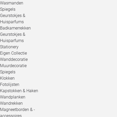
Wasmanden
Spiegels
Geurstokjes &
Huisparfums
Badkamerrekken
Geurstokjes &
Huisparfums
Stationery
Eigen Collectie
Wanddecoratie
Muurdecoratie
Spiegels
Klokken
Fotolijsten
Kapstokken & Haken
Wandplanken
Wandrekken
Magneetborden & -
accessoires