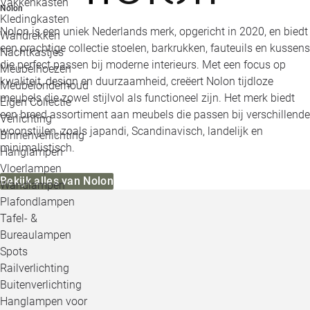
Vakkenkasten
Nolon
Kledingkasten
Nolon is een uniek Nederlands merk, opgericht in 2020, en biedt
Wandrekken
een prachtige collectie stoelen, barkrukken, fauteuils en kussens
Nachtkastjes
die perfect passen bij moderne interieurs. Met een focus op
Meubelhoezen
kwaliteit, design en duurzaamheid, creëert Nolon tijdloze
Meubelonderhoud
meubels die zowel stijlvol als functioneel zijn. Het merk biedt
Eigen Collectie
een breed assortiment aan meubels die passen bij verschillende
Verlichting
woonstijlen, zoals japandi, Scandinavisch, landelijk en
Binnenverlichting
minimalistisch.
Hanglampen
Vloerlampen
Bekijk alles van Nolon
Wandlampen
Plafondlampen
Tafel- &
Bureaulampen
Spots
Railverlichting
Buitenverlichting
Hanglampen voor