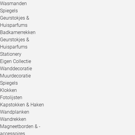
Wasmanden
Spiegels
Geurstokjes &
Huisparfums
Badkamerrekken
Geurstokjes &
Huisparfums
Stationery
Eigen Collectie
Wanddecoratie
Muurdecoratie
Spiegels
Klokken
Fotolijsten
Kapstokken & Haken
Wandplanken
Wandrekken
Magneetborden & -
accessoires