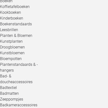
Boeken
Koffietafelboeken
Kookboeken
Kinderboeken
Boekenstandaards
Leesbrillen
Planten & Bloemen
Kunstplanten
Droogbloemen
Kunstbloemen
Bloempotten
Plantenstandaards & -
hangers
Bad- &
doucheaccessoires
Badtextiel
Badmatten
Zeeppompjes
Badkameraccessoires