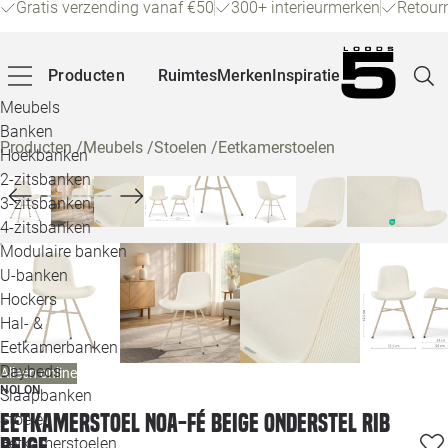
Gratis verzending vanaf €50
300+ interieurmerken
Retour
Producten
Ruimtes
Merken
Inspiratie
Meubels
Banken
Producten
/
Meubels
/
Stoelen
/
Eetkamerstoelen
Hoekbanken
Pagina
2-zitsbanken
3-zitsbanken
4-zitsbanken
Winke
Modulaire banken
U-banken
Klant
Hockers
Hal- &
Veelg
Eetkamerbanken
Daybeds
Alleen online
Openin
NOLON
Slaapbanken
Loo
Eetkamerstoel Noa-Fé beige onderstel rib
Stoelen
beige
Eetkamerstoelen