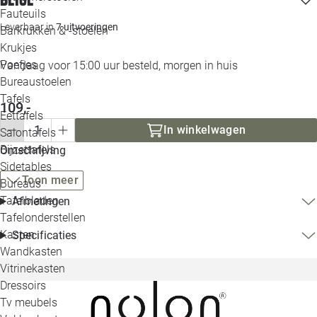
Loo
Fauteuils
Leverbaar in
7 uitvoeringen
Barkrukken & -stoelen
Krukjes
Loo
Poefjes
Vandaag voor 15:00 uur besteld, morgen in huis
Bureaustoelen
Loo
Tafels
109,-
Eettafels
Loo
In winkelwagen
Salontafels
Bijzettafels
Omschrijving
Loo
Sidetables
Toon meer
Bureaus
Tafelbladen
Afmetingen
Alle 
Tafelonderstellen
Kasten
Specificaties
Wandkasten
Vitrinekasten
Dressoirs
Tv meubels