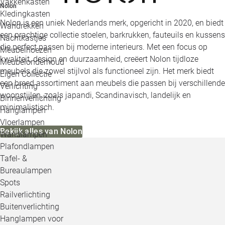
Vakkenkasten
Nolon
Kledingkasten
Nolon is een uniek Nederlands merk, opgericht in 2020, en biedt
Wandrekken
een prachtige collectie stoelen, barkrukken, fauteuils en kussens
Nachtkastjes
die perfect passen bij moderne interieurs. Met een focus op
Meubelhoezen
kwaliteit, design en duurzaamheid, creëert Nolon tijdloze
Meubelonderhoud
meubels die zowel stijlvol als functioneel zijn. Het merk biedt
Eigen Collectie
een breed assortiment aan meubels die passen bij verschillende
Verlichting
woonstijlen, zoals japandi, Scandinavisch, landelijk en
Binnenverlichting
minimalistisch.
Hanglampen
Vloerlampen
Bekijk alles van Nolon
Wandlampen
Plafondlampen
Tafel- &
Bureaulampen
Spots
Railverlichting
Buitenverlichting
Hanglampen voor