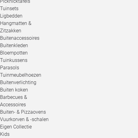
Picknicktafels
Tuinsets
Ligbedden
Hangmatten &
Zitzakken
Buitenaccessoires
Buitenkleden
Bloempotten
Tuinkussens
Parasols
Tuinmeubelhoezen
Buitenverlichting
Buiten koken
Barbecues &
Accessoires
Buiten- & Pizzaovens
Vuurkorven & -schalen
Eigen Collectie
Kids