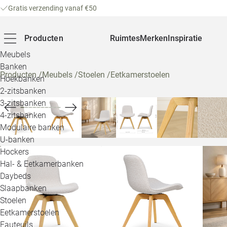
Gratis verzending vanaf €50
Producten
Ruimtes
Merken
Inspiratie
Meubels
Banken
Producten
/
Meubels
/
Stoelen
/
Eetkamerstoelen
Hoekbanken
2-zitsbanken
3-zitsbanken
4-zitsbanken
Modulaire banken
U-banken
Hockers
Hal- & Eetkamerbanken
Daybeds
Slaapbanken
Stoelen
Eetkamerstoelen
Fauteuils