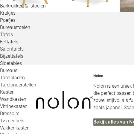
Barkrukken & -stoelen
Krukjes
Poefjes
Bureaustoelen
Tafels
Eettafels
Salontafels
Bijzettafels
Sidetables
Bureaus
Nolon
Tafelbladen
Tafelonderstellen
Nolon is een uniek 
Kasten
die perfect passen 
Wandkasten
zowel stijlvol als 
Vitrinekasten
zoals japandi, Scan
Dressoirs
Tv meubels
Bekijk alles van N
Vakkenkasten