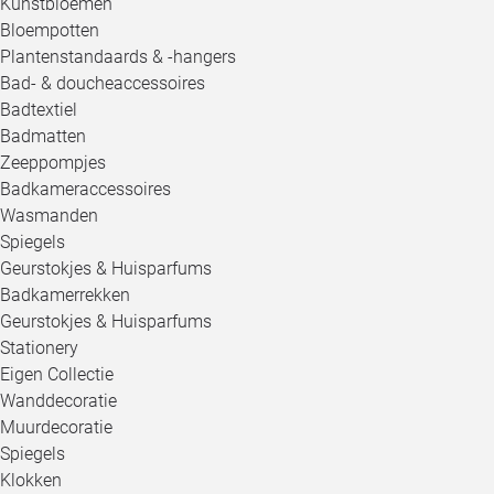
Kunstbloemen
Bloempotten
Plantenstandaards & -hangers
Bad- & doucheaccessoires
Badtextiel
Badmatten
Zeeppompjes
Badkameraccessoires
Wasmanden
Spiegels
Geurstokjes & Huisparfums
Badkamerrekken
Geurstokjes & Huisparfums
Stationery
Eigen Collectie
Wanddecoratie
Muurdecoratie
Spiegels
Klokken