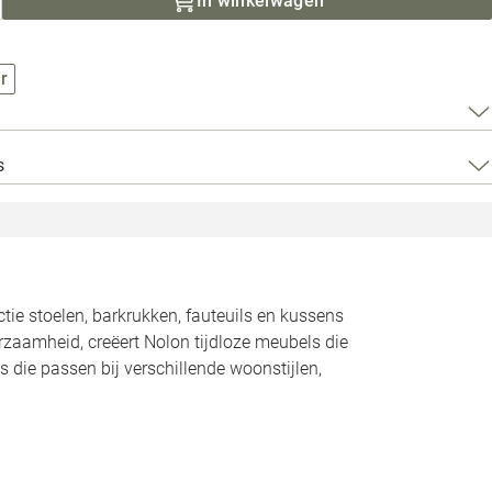
In winkelwagen
Loods 5 Za
Loods 5 Gara
r
Alle openingst
s
ctie stoelen, barkrukken, fauteuils en kussens
urzaamheid, creëert Nolon tijdloze meubels die
s die passen bij verschillende woonstijlen,