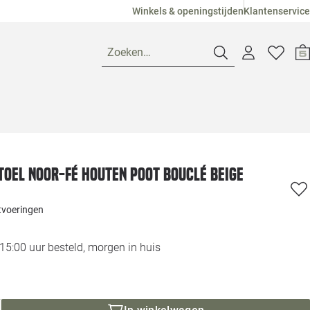
Winkels & openingstijden
Klantenservice
Zoeken…
Openingstijden
Pagina suggesties
Loods 5 Ame
oel Noor-Fé houten poot bouclé beige
Winkels
Loods 5 Dui
itvoeringen
Klantenservice
Loods 5 Maas
5:00 uur besteld, morgen in huis
Veelgestelde vragen
Loods 5 Slie