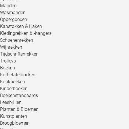
Manden
Wasmanden
Opbergboxen
Kapstokken & Haken
Kledingrekken & -hangers
Schoenenrekken
Wijnrekken
Tijdschriftenrekken
Trolleys
Boeken
Koffietafelboeken
Kookboeken
Kinderboeken
Boekenstandaards
Leesbrillen
Planten & Bloemen
Kunstplanten
Droogbloemen