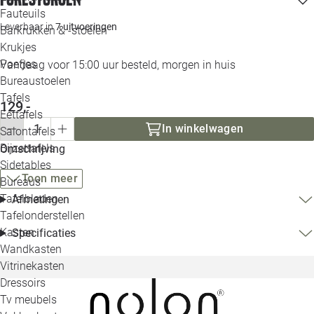
Loo
Fauteuils
Leverbaar in
7 uitvoeringen
Barkrukken & -stoelen
Krukjes
Loo
Poefjes
Vandaag voor 15:00 uur besteld, morgen in huis
Bureaustoelen
Loo
Tafels
129,-
Eettafels
Loo
In winkelwagen
Salontafels
Bijzettafels
Omschrijving
Loo
Sidetables
Toon meer
Bureaus
Tafelbladen
Afmetingen
Alle 
Tafelonderstellen
Kasten
Specificaties
Wandkasten
Vitrinekasten
Dressoirs
Tv meubels