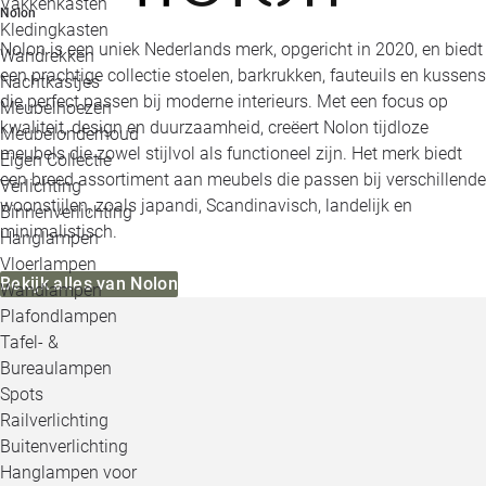
Vakkenkasten
Nolon
Kledingkasten
Nolon is een uniek Nederlands merk, opgericht in 2020, en biedt
Wandrekken
een prachtige collectie stoelen, barkrukken, fauteuils en kussens
Nachtkastjes
die perfect passen bij moderne interieurs. Met een focus op
Meubelhoezen
kwaliteit, design en duurzaamheid, creëert Nolon tijdloze
Meubelonderhoud
meubels die zowel stijlvol als functioneel zijn. Het merk biedt
Eigen Collectie
een breed assortiment aan meubels die passen bij verschillende
Verlichting
woonstijlen, zoals japandi, Scandinavisch, landelijk en
Binnenverlichting
minimalistisch.
Hanglampen
Vloerlampen
Bekijk alles van Nolon
Wandlampen
Plafondlampen
Tafel- &
Bureaulampen
Spots
Railverlichting
Buitenverlichting
Hanglampen voor