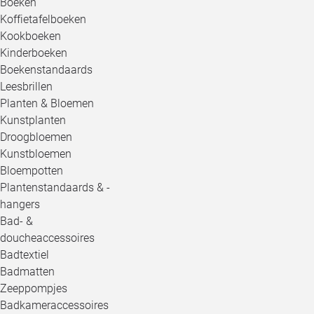
Boeken
Koffietafelboeken
Kookboeken
Kinderboeken
Boekenstandaards
Leesbrillen
Planten & Bloemen
Kunstplanten
Droogbloemen
Kunstbloemen
Bloempotten
Plantenstandaards & -
hangers
Bad- &
doucheaccessoires
Badtextiel
Badmatten
Zeeppompjes
Badkameraccessoires