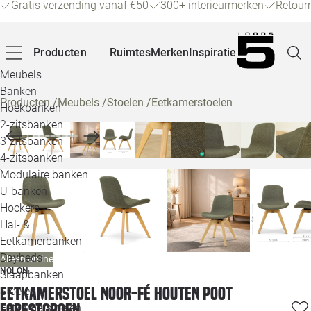
Gratis verzending vanaf €50
300+ interieurmerken
Retour
Producten
Ruimtes
Merken
Inspiratie
Meubels
Banken
Producten
/
Meubels
/
Stoelen
/
Eetkamerstoelen
Hoekbanken
Pagina
2-zitsbanken
3-zitsbanken
4-zitsbanken
Winke
Modulaire banken
U-banken
Klant
Hockers
Hal- &
Veelg
Eetkamerbanken
Daybeds
Alleen online
Openin
NOLON
Slaapbanken
Loo
Eetkamerstoel Noor-Fé houten poot
Stoelen
forestgroen
Eetkamerstoelen