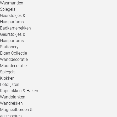
Wasmanden
Spiegels
Geurstokjes &
Huisparfums
Badkamerrekken
Geurstokjes &
Huisparfums
Stationery
Eigen Collectie
Wanddecoratie
Muurdecoratie
Spiegels
Klokken
Fotolijsten
Kapstokken & Haken
Wandplanken
Wandrekken
Magneetborden & -
accessoires