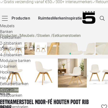
Gratis verzending vanaf €50
300+ interieurmerken
Retour
Producten
Ruimtes
Merken
Inspiratie
Meubels
Banken
Producten
/
Meubels
/
Stoelen
/
Eetkamerstoelen
Hoekbanken
Pagina
2-zitsbanken
3-zitsbanken
4-zitsbanken
Winke
Modulaire banken
U-banken
Klant
Hockers
Hal- &
Veelg
Eetkamerbanken
Daybeds
Alleen online
Openin
NOLON
Slaapbanken
Loo
Eetkamerstoel Noor-Fé houten poot rib
Stoelen
beige
Eetkamerstoelen