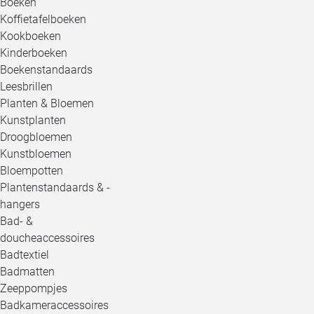
Boeken
Koffietafelboeken
Kookboeken
Kinderboeken
Boekenstandaards
Leesbrillen
Planten & Bloemen
Kunstplanten
Droogbloemen
Kunstbloemen
Bloempotten
Plantenstandaards & -
hangers
Bad- &
doucheaccessoires
Badtextiel
Badmatten
Zeeppompjes
Badkameraccessoires