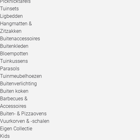
Picknicktafels
Tuinsets
Ligbedden
Hangmatten &
Zitzakken
Buitenaccessoires
Buitenkleden
Bloempotten
Tuinkussens
Parasols
Tuinmeubelhoezen
Buitenverlichting
Buiten koken
Barbecues &
Accessoires
Buiten- & Pizzaovens
Vuurkorven & -schalen
Eigen Collectie
Kids