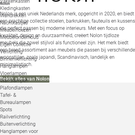
Vakkenkasten
Nolon
Kledingkasten
Nolon is een uniek Nederlands merk, opgericht in 2020, en biedt
Wandrekken
een prachtige collectie stoelen, barkrukken, fauteuils en kussens
Nachtkastjes
die perfect passen bij moderne interieurs. Met een focus op
Meubelhoezen
kwaliteit, design en duurzaamheid, creëert Nolon tijdloze
Meubelonderhoud
meubels die zowel stijlvol als functioneel zijn. Het merk biedt
Eigen Collectie
een breed assortiment aan meubels die passen bij verschillende
Verlichting
woonstijlen, zoals japandi, Scandinavisch, landelijk en
Binnenverlichting
minimalistisch.
Hanglampen
Vloerlampen
Bekijk alles van Nolon
Wandlampen
Plafondlampen
Tafel- &
Bureaulampen
Spots
Railverlichting
Buitenverlichting
Hanglampen voor