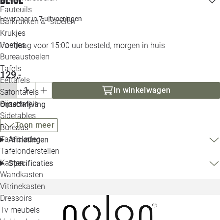
Loo
Fauteuils
Leverbaar in
7 uitvoeringen
Barkrukken & -stoelen
Krukjes
Loo
Poefjes
Vandaag voor 15:00 uur besteld, morgen in huis
Bureaustoelen
Loo
Tafels
129,-
Eettafels
Loo
In winkelwagen
Salontafels
Bijzettafels
Omschrijving
Loo
Sidetables
Toon meer
Bureaus
Tafelbladen
Afmetingen
Alle 
Tafelonderstellen
Kasten
Specificaties
Wandkasten
Vitrinekasten
Dressoirs
Tv meubels