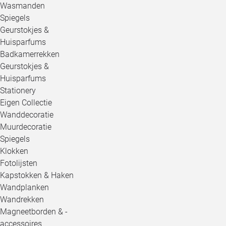
Wasmanden
Spiegels
Geurstokjes &
Huisparfums
Badkamerrekken
Geurstokjes &
Huisparfums
Stationery
Eigen Collectie
Wanddecoratie
Muurdecoratie
Spiegels
Klokken
Fotolijsten
Kapstokken & Haken
Wandplanken
Wandrekken
Magneetborden & -
accessoires