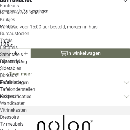
Loo
Fauteuils
Leverbaar in
7 uitvoeringen
Barkrukken & -stoelen
Krukjes
Loo
Poefjes
Vandaag voor 15:00 uur besteld, morgen in huis
Bureaustoelen
Loo
Tafels
129,-
Eettafels
Loo
In winkelwagen
Salontafels
Bijzettafels
Omschrijving
Loo
Sidetables
Toon meer
Bureaus
Tafelbladen
Afmetingen
Alle 
Tafelonderstellen
Kasten
Specificaties
Wandkasten
Vitrinekasten
Dressoirs
Tv meubels