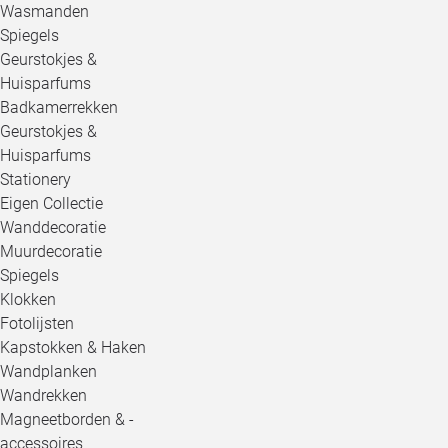
Wasmanden
Spiegels
Geurstokjes &
Huisparfums
Badkamerrekken
Geurstokjes &
Huisparfums
Stationery
Eigen Collectie
Wanddecoratie
Muurdecoratie
Spiegels
Klokken
Fotolijsten
Kapstokken & Haken
Wandplanken
Wandrekken
Magneetborden & -
accessoires