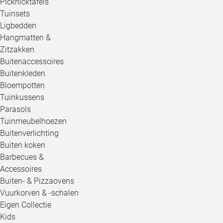
Picknicktafels
Tuinsets
Ligbedden
Hangmatten &
Zitzakken
Buitenaccessoires
Buitenkleden
Bloempotten
Tuinkussens
Parasols
Tuinmeubelhoezen
Buitenverlichting
Buiten koken
Barbecues &
Accessoires
Buiten- & Pizzaovens
Vuurkorven & -schalen
Eigen Collectie
Kids