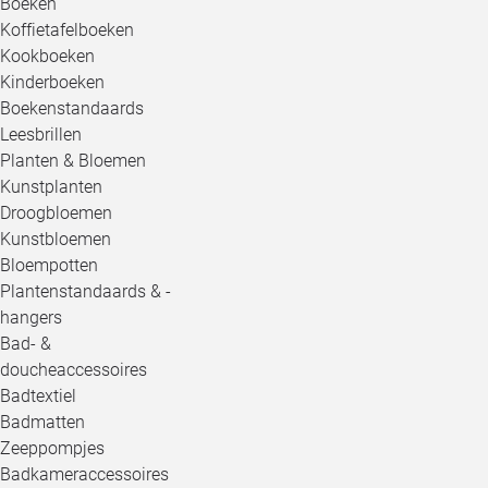
Boeken
Koffietafelboeken
Kookboeken
Kinderboeken
Boekenstandaards
Leesbrillen
Planten & Bloemen
Kunstplanten
Droogbloemen
Kunstbloemen
Bloempotten
Plantenstandaards & -
hangers
Bad- &
doucheaccessoires
Badtextiel
Badmatten
Zeeppompjes
Badkameraccessoires