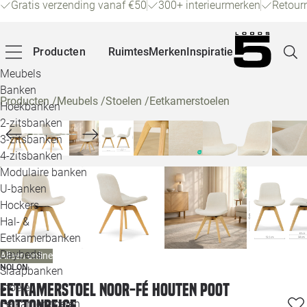
Gratis verzending vanaf €50
300+ interieurmerken
Retour
Producten
Ruimtes
Merken
Inspiratie
Meubels
Banken
Producten
/
Meubels
/
Stoelen
/
Eetkamerstoelen
Hoekbanken
Pagina
2-zitsbanken
3-zitsbanken
4-zitsbanken
Winke
Modulaire banken
U-banken
Klant
Hockers
Hal- &
Veelg
Eetkamerbanken
Daybeds
Alleen online
Openin
NOLON
Slaapbanken
Loo
Eetkamerstoel Noor-Fé houten poot
Stoelen
cottonbeige
Eetkamerstoelen