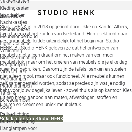
Vakkenkasten
Kledingkasten
Wandrekken
Studio HENK
Nachtkastjes
Studio HENK is in 2013 opgericht door Okke en Xander Albers,
Meubelhoezen
twee broers uit het zuiden van Nederland. Hun zoektocht naar
Meubelonderhoud
designmeubels leidde uiteindelijk tot het begin van Studio
Eigen Collectie
HENK. Bij Studio HENK geloven ze dat het ontwerpen van
Verlichting
meubels niet alleen draait om het maken van een mooi
Binnenverlichting
meubelstuk, maar om het creëren van meubels die je elke dag
Hanglampen
weer kan gebruiken. Daarom zijn de tafels, banken en stoelen
Vloerlampen
niet alleen mooi, maar ook functioneel. Alle meubels kunnen
Wandlampen
zelf samengesteld worden, zodat ze precies zijn wat je nodig
Plafondlampen
hebt voor jouw dagelijks leven - zowel thuis als op kantoor. Kies
Tafel- &
uit een breed aanbod aan maten, afwerkingen, stoffen en
Bureaulampen
kleuren en creëer een uniek meubelstuk.
Spots
Railverlichting
Bekijk alles van Studio HENK
Buitenverlichting
Hanglampen voor