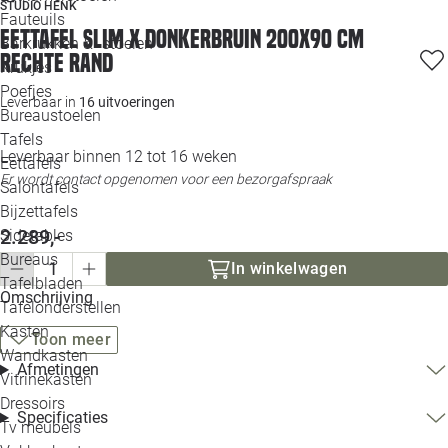
STUDIO HENK
Loo
Fauteuils
Eettafel Slim X donkerbruin 200x90 cm
Barkrukken & -stoelen
rechte rand
Krukjes
Loo
Poefjes
Leverbaar in
16 uitvoeringen
Bureaustoelen
Loo
Tafels
Leverbaar binnen 12 tot 16 weken
Eettafels
Loo
Er wordt contact opgenomen voor een bezorgafspraak
Salontafels
Bijzettafels
Loo
2.289,-
Sidetables
Bureaus
In winkelwagen
Tafelbladen
Alle 
Omschrijving
Tafelonderstellen
Kasten
Toon meer
Wandkasten
Afmetingen
Vitrinekasten
Dressoirs
Specificaties
Tv meubels