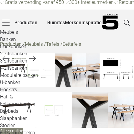
Gratis verzending vanaf €50
300+ interieurmerken
Retour
Producten
Ruimtes
Merken
Inspiratie
Meubels
Banken
Producten
/
Meubels
/
Tafels
/
Eettafels
Hoekbanken
Pagina
2-zitsbanken
3-zitsbanken
4-zitsbanken
Winke
Modulaire banken
U-banken
Klant
Hockers
Hal- &
Veelg
Eetkamerbanken
Daybeds
Openin
Slaapbanken
Loo
Stoelen
Alleen online
Eetkamerstoelen