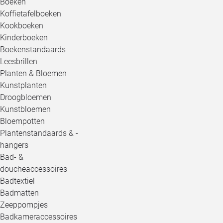
Boeken
Koffietafelboeken
Kookboeken
Kinderboeken
Boekenstandaards
Leesbrillen
Planten & Bloemen
Kunstplanten
Droogbloemen
Kunstbloemen
Bloempotten
Plantenstandaards & -
hangers
Bad- &
doucheaccessoires
Badtextiel
Badmatten
Zeeppompjes
Badkameraccessoires