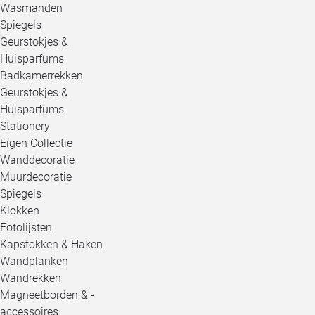
Wasmanden
Spiegels
Geurstokjes &
Huisparfums
Badkamerrekken
Geurstokjes &
Huisparfums
Stationery
Eigen Collectie
Wanddecoratie
Muurdecoratie
Spiegels
Klokken
Fotolijsten
Kapstokken & Haken
Wandplanken
Wandrekken
Magneetborden & -
accessoires