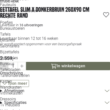
STUDIO HENK
Loo
Fauteuils
Eettafel Slim X donkerbruin 260x90 cm
Barkrukken & -stoelen
rechte rand
Krukjes
Loo
Poefjes
Leverbaar in
16 uitvoeringen
Bureaustoelen
Loo
Tafels
Leverbaar binnen 12 tot 16 weken
Eettafels
Loo
Er wordt contact opgenomen voor een bezorgafspraak
Salontafels
Bijzettafels
Loo
2.559,-
Sidetables
Bureaus
In winkelwagen
Tafelbladen
Alle 
Omschrijving
Tafelonderstellen
Kasten
Toon meer
Wandkasten
Afmetingen
Vitrinekasten
Dressoirs
Specificaties
Tv meubels