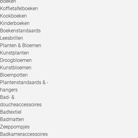
Boeken
Koffietafelboeken
Kookboeken
Kinderboeken
Boekenstandaards
Leesbrillen
Planten & Bloemen
Kunstplanten
Droogbloemen
Kunstbloemen
Bloempotten
Plantenstandaards & -
hangers
Bad- &
doucheaccessoires
Badtextiel
Badmatten
Zeeppompjes
Badkameraccessoires