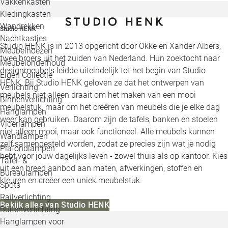
Vakkenkasten
Kledingkasten
Wandrekken
Studio HENK
Nachtkastjes
Studio HENK is in 2013 opgericht door Okke en Xander Albers,
Meubelhoezen
twee broers uit het zuiden van Nederland. Hun zoektocht naar
Meubelonderhoud
designmeubels leidde uiteindelijk tot het begin van Studio
Eigen Collectie
HENK. Bij Studio HENK geloven ze dat het ontwerpen van
Verlichting
meubels niet alleen draait om het maken van een mooi
Binnenverlichting
meubelstuk, maar om het creëren van meubels die je elke dag
Hanglampen
weer kan gebruiken. Daarom zijn de tafels, banken en stoelen
Vloerlampen
niet alleen mooi, maar ook functioneel. Alle meubels kunnen
Wandlampen
zelf samengesteld worden, zodat ze precies zijn wat je nodig
Plafondlampen
hebt voor jouw dagelijks leven - zowel thuis als op kantoor. Kies
Tafel- &
uit een breed aanbod aan maten, afwerkingen, stoffen en
Bureaulampen
kleuren en creëer een uniek meubelstuk.
Spots
Railverlichting
Bekijk alles van Studio HENK
Buitenverlichting
Hanglampen voor