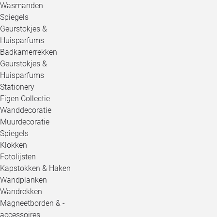
Wasmanden
Spiegels
Geurstokjes &
Huisparfums
Badkamerrekken
Geurstokjes &
Huisparfums
Stationery
Eigen Collectie
Wanddecoratie
Muurdecoratie
Spiegels
Klokken
Fotolijsten
Kapstokken & Haken
Wandplanken
Wandrekken
Magneetborden & -
accessoires