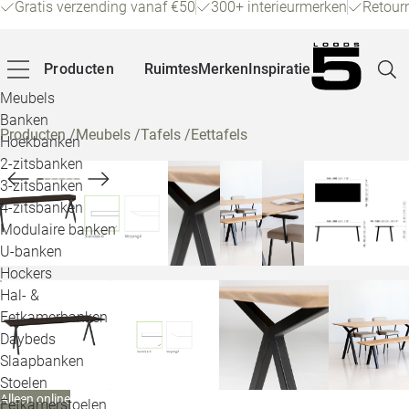
Gratis verzending vanaf €50
300+ interieurmerken
Retour
Producten
Ruimtes
Merken
Inspiratie
Meubels
Banken
Producten
/
Meubels
/
Tafels
/
Eettafels
Hoekbanken
Pagina
2-zitsbanken
3-zitsbanken
4-zitsbanken
Winke
Modulaire banken
U-banken
Klant
Hockers
Hal- &
Veelg
Eetkamerbanken
Daybeds
Openin
Slaapbanken
Loo
Stoelen
Alleen online
Eetkamerstoelen