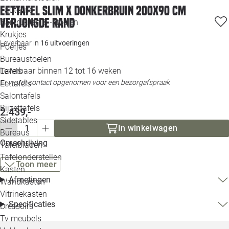
Eettafel Slim X donkerbruin 200x90 cm
Loo
Fauteuils
verjongde rand
Barkrukken & -stoelen
Krukjes
Loo
Leverbaar in
16 uitvoeringen
Poefjes
Bureaustoelen
Loo
Leverbaar binnen 12 tot 16 weken
Tafels
Er wordt contact opgenomen voor een bezorgafspraak
Eettafels
Loo
Salontafels
Bijzettafels
2.439,-
Loo
Sidetables
In winkelwagen
Bureaus
Omschrijving
Tafelbladen
Alle 
Tafelonderstellen
Toon meer
Kasten
Afmetingen
Wandkasten
Vitrinekasten
Specificaties
Dressoirs
Tv meubels