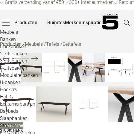
Gratis verzending vanaf €50
300+ interieurmerken
Retour
Producten
Ruimtes
Merken
Inspiratie
Meubels
Banken
Producten
/
Meubels
/
Tafels
/
Eettafels
Hoekbanken
Pagina
2-zitsbanken
3-zitsbanken
4-zitsbanken
Winke
Modulaire banken
U-banken
Klant
Hockers
Hal- &
Veelg
Eetkamerbanken
Daybeds
Openin
Slaapbanken
Loo
Stoelen
Alleen online
STUDIO HENK
Eetkamerstoelen