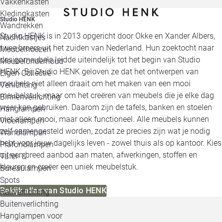
Vakkenkasten
Kledingkasten
Studio HENK
Wandrekken
Studio HENK is in 2013 opgericht door Okke en Xander Albers,
Nachtkastjes
twee broers uit het zuiden van Nederland. Hun zoektocht naar
Meubelhoezen
designmeubels leidde uiteindelijk tot het begin van Studio
Meubelonderhoud
HENK. Bij Studio HENK geloven ze dat het ontwerpen van
Eigen Collectie
meubels niet alleen draait om het maken van een mooi
Verlichting
meubelstuk, maar om het creëren van meubels die je elke dag
Binnenverlichting
weer kan gebruiken. Daarom zijn de tafels, banken en stoelen
Hanglampen
niet alleen mooi, maar ook functioneel. Alle meubels kunnen
Vloerlampen
zelf samengesteld worden, zodat ze precies zijn wat je nodig
Wandlampen
hebt voor jouw dagelijks leven - zowel thuis als op kantoor. Kies
Plafondlampen
uit een breed aanbod aan maten, afwerkingen, stoffen en
Tafel- &
kleuren en creëer een uniek meubelstuk.
Bureaulampen
Spots
Bekijk alles van Studio HENK
Railverlichting
Buitenverlichting
Hanglampen voor