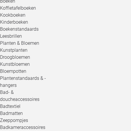
Boeken
Koffietafelboeken
Kookboeken
Kinderboeken
Boekenstandaards
Leesbrillen
Planten & Bloemen
Kunstplanten
Droogbloemen
Kunstbloemen
Bloempotten
Plantenstandaards & -
hangers
Bad- &
doucheaccessoires
Badtextiel
Badmatten
Zeeppompjes
Badkameraccessoires