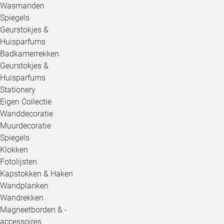
Wasmanden
Spiegels
Geurstokjes &
Huisparfums
Badkamerrekken
Geurstokjes &
Huisparfums
Stationery
Eigen Collectie
Wanddecoratie
Muurdecoratie
Spiegels
Klokken
Fotolijsten
Kapstokken & Haken
Wandplanken
Wandrekken
Magneetborden & -
accessoires