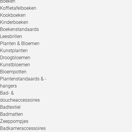
Boeken
Koffietafelboeken
Kookboeken
Kinderboeken
Boekenstandaards
Leesbrillen
Planten & Bloemen
Kunstplanten
Droogbloemen
Kunstbloemen
Bloempotten
Plantenstandaards & -
hangers
Bad- &
doucheaccessoires
Badtextiel
Badmatten
Zeeppompjes
Badkameraccessoires