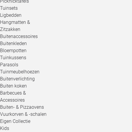
Picknicktafels
Tuinsets
Ligbedden
Hangmatten &
Zitzakken
Buitenaccessoires
Buitenkleden
Bloempotten
Tuinkussens
Parasols
Tuinmeubelhoezen
Buitenverlichting
Buiten koken
Barbecues &
Accessoires
Buiten- & Pizzaovens
Vuurkorven & -schalen
Eigen Collectie
Kids