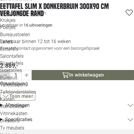
Eettafel Slim X donkerbruin 300x90 cm
Loo
Fauteuils
verjongde rand
Barkrukken & -stoelen
Krukjes
Loo
Leverbaar in
16 uitvoeringen
Poefjes
Bureaustoelen
Loo
Leverbaar binnen 12 tot 16 weken
Tafels
Er wordt contact opgenomen voor een bezorgafspraak
Eettafels
Loo
Salontafels
Bijzettafels
2.889,-
Loo
Sidetables
In winkelwagen
Bureaus
Omschrijving
Tafelbladen
Alle 
Tafelonderstellen
Toon meer
Kasten
Afmetingen
Wandkasten
Vitrinekasten
Specificaties
Dressoirs
Tv meubels