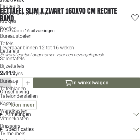
STUDIO HENK
Loo
Fauteuils
Eettafel Slim X zwart 160x90 cm rechte
Barkrukken & -stoelen
rand
Krukjes
Loo
Poefjes
Leverbaar in
16 uitvoeringen
Bureaustoelen
Loo
Tafels
Leverbaar binnen 12 tot 16 weken
Eettafels
Loo
Er wordt contact opgenomen voor een bezorgafspraak
Salontafels
Bijzettafels
Loo
2.119,-
Sidetables
Bureaus
In winkelwagen
Tafelbladen
Omschrijving
Alle 
Tafelonderstellen
Kasten
Toon meer
Wandkasten
Afmetingen
Vitrinekasten
Dressoirs
Specificaties
Tv meubels