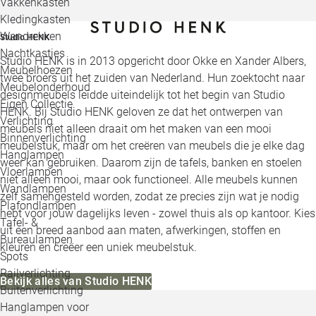
Vakkenkasten
Kledingkasten
Wandrekken
Studio HENK
Nachtkastjes
Studio HENK is in 2013 opgericht door Okke en Xander Albers,
Meubelhoezen
twee broers uit het zuiden van Nederland. Hun zoektocht naar
Meubelonderhoud
designmeubels leidde uiteindelijk tot het begin van Studio
Eigen Collectie
HENK. Bij Studio HENK geloven ze dat het ontwerpen van
Verlichting
meubels niet alleen draait om het maken van een mooi
Binnenverlichting
meubelstuk, maar om het creëren van meubels die je elke dag
Hanglampen
weer kan gebruiken. Daarom zijn de tafels, banken en stoelen
Vloerlampen
niet alleen mooi, maar ook functioneel. Alle meubels kunnen
Wandlampen
zelf samengesteld worden, zodat ze precies zijn wat je nodig
Plafondlampen
hebt voor jouw dagelijks leven - zowel thuis als op kantoor. Kies
Tafel- &
uit een breed aanbod aan maten, afwerkingen, stoffen en
Bureaulampen
kleuren en creëer een uniek meubelstuk.
Spots
Railverlichting
Bekijk alles van Studio HENK
Buitenverlichting
Hanglampen voor