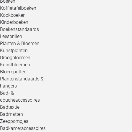
Boeken
Koffietafelboeken
Kookboeken
Kinderboeken
Boekenstandaards
Leesbrillen
Planten & Bloemen
Kunstplanten
Droogbloemen
Kunstbloemen
Bloempotten
Plantenstandaards & -
hangers
Bad- &
doucheaccessoires
Badtextiel
Badmatten
Zeeppompjes
Badkameraccessoires