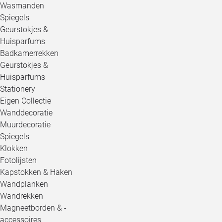
Wasmanden
Spiegels
Geurstokjes &
Huisparfums
Badkamerrekken
Geurstokjes &
Huisparfums
Stationery
Eigen Collectie
Wanddecoratie
Muurdecoratie
Spiegels
Klokken
Fotolijsten
Kapstokken & Haken
Wandplanken
Wandrekken
Magneetborden & -
accessoires