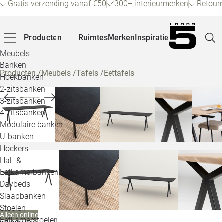
Gratis verzending vanaf €50
300+ interieurmerken
Retour
Producten
Ruimtes
Merken
Inspiratie
Meubels
Banken
Producten
/
Meubels
/
Tafels
/
Eettafels
Hoekbanken
Pagina
2-zitsbanken
3-zitsbanken
4-zitsbanken
Winke
Modulaire banken
U-banken
Klant
Hockers
Hal- &
Veelg
Eetkamerbanken
Daybeds
Openin
Slaapbanken
Loo
Stoelen
Alleen online
Eetkamerstoelen