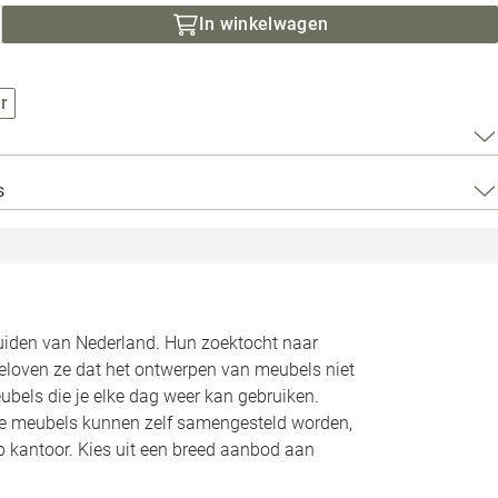
Loods 5 Za
In winkelwagen
Loods 5 Gara
r
Alle openingst
s
zuiden van Nederland. Hun zoektocht naar
geloven ze dat het ontwerpen van meubels niet
bels die je elke dag weer kan gebruiken.
Alle meubels kunnen zelf samengesteld worden,
op kantoor. Kies uit een breed aanbod aan