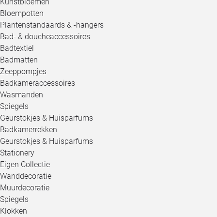
Kunstbloemen
Bloempotten
Plantenstandaards & -hangers
Bad- & doucheaccessoires
Badtextiel
Badmatten
Zeeppompjes
Badkameraccessoires
Wasmanden
Spiegels
Geurstokjes & Huisparfums
Badkamerrekken
Geurstokjes & Huisparfums
Stationery
Eigen Collectie
Wanddecoratie
Muurdecoratie
Spiegels
Klokken