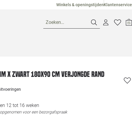
Winkels & openingstijden
Klantenservice
Zoeken…
Openingstijden
Pagina suggesties
Loods 5 Ame
lim X zwart 180x90 cm verjongde rand
Winkels
Loods 5 Dui
uitvoeringen
Klantenservice
Loods 5 Maas
en 12 tot 16 weken
t opgenomen voor een bezorgafspraak
Veelgestelde vragen
Loods 5 Slie