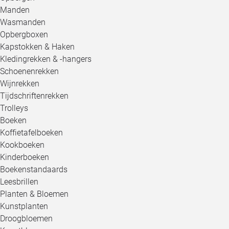
Manden
Wasmanden
Opbergboxen
Kapstokken & Haken
Kledingrekken & -hangers
Schoenenrekken
Wijnrekken
Tijdschriftenrekken
Trolleys
Boeken
Koffietafelboeken
Kookboeken
Kinderboeken
Boekenstandaards
Leesbrillen
Planten & Bloemen
Kunstplanten
Droogbloemen