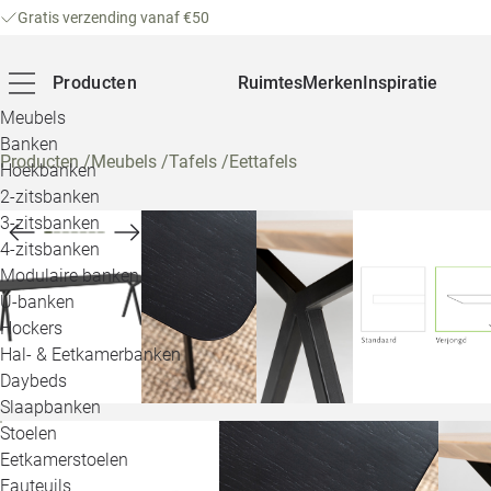
Gratis verzending vanaf €50
Producten
Ruimtes
Merken
Inspiratie
Meubels
Banken
Producten
/
Meubels
/
Tafels
/
Eettafels
Hoekbanken
2-zitsbanken
3-zitsbanken
4-zitsbanken
Modulaire banken
U-banken
Hockers
Hal- & Eetkamerbanken
Daybeds
Slaapbanken
Stoelen
Eetkamerstoelen
Fauteuils