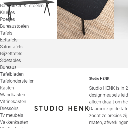
Barkrukken & -stoelen
Krukjes
Poefjes
Bureaustoelen
Tafels
Eettafels
Salontafels
Bijzettafels
Sidetables
Bureaus
Tafelbladen
Studio HENK
Tafelonderstellen
Kasten
Studio HENK is in 
Wandkasten
designmeubels leid
Vitrinekasten
alleen draait om h
Dressoirs
Daarom zijn de tafe
Tv meubels
zodat ze precies zi
Vakkenkasten
maten, afwerkingen,