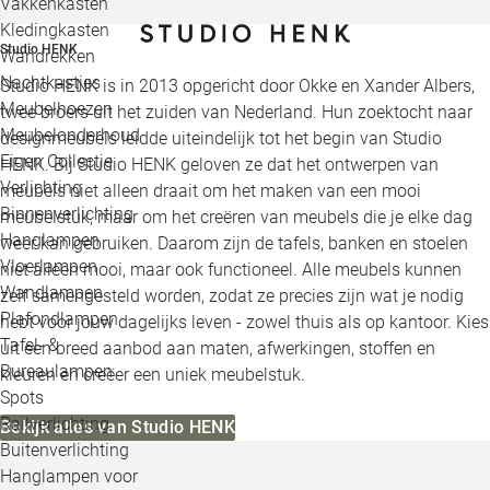
Vakkenkasten
Kledingkasten
Studio HENK
Wandrekken
Nachtkastjes
Studio HENK is in 2013 opgericht door Okke en Xander Albers,
Meubelhoezen
twee broers uit het zuiden van Nederland. Hun zoektocht naar
Meubelonderhoud
designmeubels leidde uiteindelijk tot het begin van Studio
Eigen Collectie
HENK. Bij Studio HENK geloven ze dat het ontwerpen van
Verlichting
meubels niet alleen draait om het maken van een mooi
Binnenverlichting
meubelstuk, maar om het creëren van meubels die je elke dag
Hanglampen
weer kan gebruiken. Daarom zijn de tafels, banken en stoelen
Vloerlampen
niet alleen mooi, maar ook functioneel. Alle meubels kunnen
Wandlampen
zelf samengesteld worden, zodat ze precies zijn wat je nodig
Plafondlampen
hebt voor jouw dagelijks leven - zowel thuis als op kantoor. Kies
Tafel- &
uit een breed aanbod aan maten, afwerkingen, stoffen en
Bureaulampen
kleuren en creëer een uniek meubelstuk.
Spots
Railverlichting
Bekijk alles van Studio HENK
Buitenverlichting
Hanglampen voor