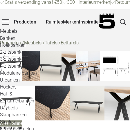
Gratis verzending vanaf €50
300+ interieurmerken
Retour
Producten
Ruimtes
Merken
Inspiratie
Meubels
Banken
Producten
/
Meubels
/
Tafels
/
Eettafels
Hoekbanken
Pagina
2-zitsbanken
3-zitsbanken
4-zitsbanken
Winke
Modulaire banken
U-banken
Klant
Hockers
Hal- &
Veelg
Eetkamerbanken
Daybeds
Openin
Slaapbanken
Loo
Stoelen
Alleen online
Eetkamerstoelen
STUDIO HENK