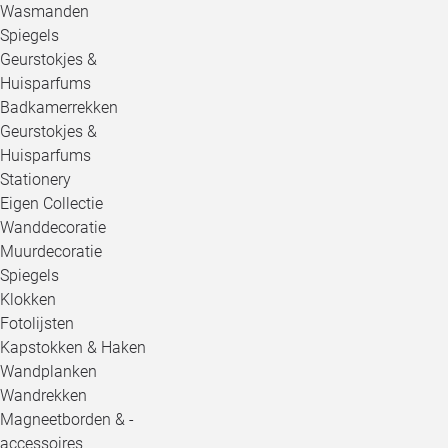
Wasmanden
Spiegels
Geurstokjes &
Huisparfums
Badkamerrekken
Geurstokjes &
Huisparfums
Stationery
Eigen Collectie
Wanddecoratie
Muurdecoratie
Spiegels
Klokken
Fotolijsten
Kapstokken & Haken
Wandplanken
Wandrekken
Magneetborden & -
accessoires