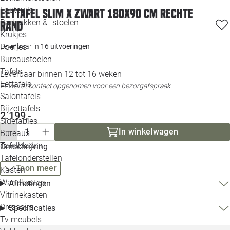
Loo
Fauteuils
Eettafel Slim X zwart 180x90 cm rechte
Barkrukken & -stoelen
rand
Krukjes
Loo
Leverbaar in
16 uitvoeringen
Poefjes
Bureaustoelen
Loo
Tafels
Leverbaar binnen 12 tot 16 weken
Eettafels
Er wordt contact opgenomen voor een bezorgafspraak
Loo
Salontafels
Bijzettafels
2.199,-
Loo
Sidetables
In winkelwagen
Bureaus
Tafelbladen
Omschrijving
Alle 
Tafelonderstellen
Toon meer
Kasten
Wandkasten
Afmetingen
Vitrinekasten
Dressoirs
Specificaties
Tv meubels