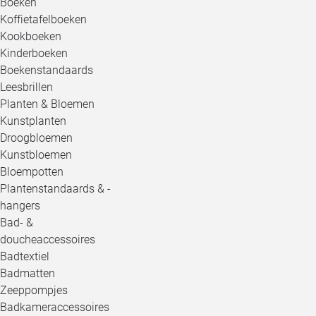
Boeken
Koffietafelboeken
Kookboeken
Kinderboeken
Boekenstandaards
Leesbrillen
Planten & Bloemen
Kunstplanten
Droogbloemen
Kunstbloemen
Bloempotten
Plantenstandaards & -
hangers
Bad- &
doucheaccessoires
Badtextiel
Badmatten
Zeeppompjes
Badkameraccessoires