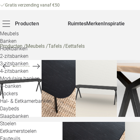
Gratis verzending vanaf €50
Producten
Ruimtes
Merken
Inspiratie
Meubels
Banken
Producten
/
Meubels
/
Tafels
/
Eettafels
Hoekbanken
2-zitsbanken
3-zitsbanken
4-zitsbanken
Modulaire banken
U-banken
Hockers
Hal- & Eetkamerbanken
Daybeds
Slaapbanken
Stoelen
Eetkamerstoelen
Fauteuils