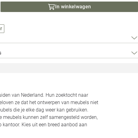
Loods 5 Za
In winkelwagen
Loods 5 Gara
r
Alle openingst
s
zuiden van Nederland. Hun zoektocht naar
geloven ze dat het ontwerpen van meubels niet
bels die je elke dag weer kan gebruiken.
Alle meubels kunnen zelf samengesteld worden,
op kantoor. Kies uit een breed aanbod aan