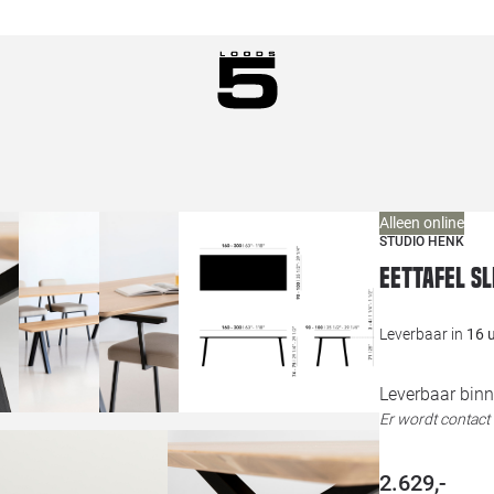
Alleen online
STUDIO HENK
Eettafel S
Leverbaar in
16 
Leverbaar binn
Er wordt contac
2.629,-