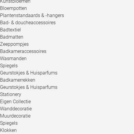
Kunstbloemen
Bloempotten
Plantenstandaards & -hangers
Bad- & doucheaccessoires
Badtextiel
Badmatten
Zeeppompjes
Badkameraccessoires
Wasmanden
Spiegels
Geurstokjes & Huisparfums
Badkamerrekken
Geurstokjes & Huisparfums
Stationery
Eigen Collectie
Wanddecoratie
Muurdecoratie
Spiegels
Klokken