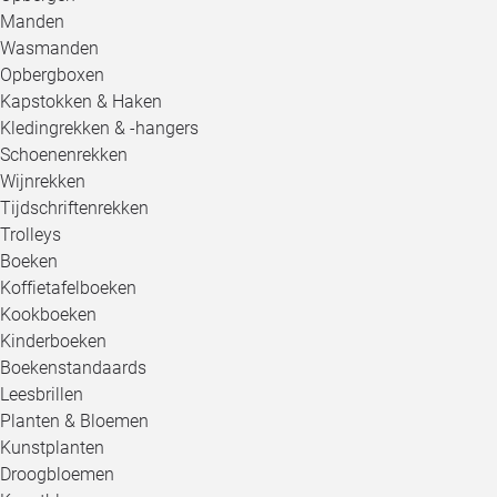
Manden
Wasmanden
Opbergboxen
Kapstokken & Haken
Kledingrekken & -hangers
Schoenenrekken
Wijnrekken
Tijdschriftenrekken
Trolleys
Boeken
Koffietafelboeken
Kookboeken
Kinderboeken
Boekenstandaards
Leesbrillen
Planten & Bloemen
Kunstplanten
Droogbloemen