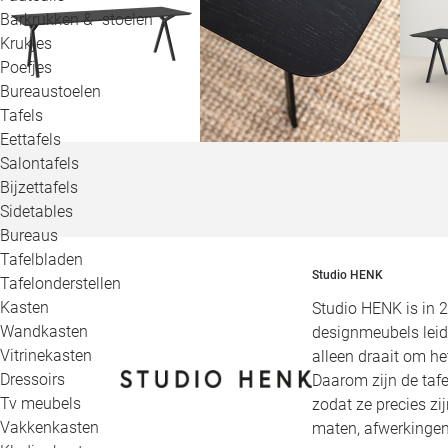
Barkrukken & -stoelen
Krukjes
Poefjes
Bureaustoelen
Tafels
Eettafels
Salontafels
Bijzettafels
Sidetables
Bureaus
Tafelbladen
Studio HENK
Tafelonderstellen
Kasten
Studio HENK is in 
Wandkasten
designmeubels leid
Vitrinekasten
alleen draait om h
Dressoirs
Daarom zijn de tafe
Tv meubels
zodat ze precies zi
Vakkenkasten
maten, afwerkingen,