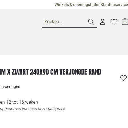
Winkels & openingstijden
Klantenservice
Zoeken…
Openingstijden
Pagina suggesties
Loods 5 Ame
lim X zwart 240x90 cm verjongde rand
Winkels
Loods 5 Dui
uitvoeringen
Klantenservice
Loods 5 Maas
en 12 tot 16 weken
t opgenomen voor een bezorgafspraak
Veelgestelde vragen
Loods 5 Slie