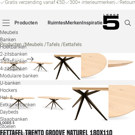
Gratis verzending vanaf €50
300+ interieurmerken
Retour
Producten
Ruimtes
Merken
Inspiratie
Meubels
Banken
Producten
/
Meubels
/
Tafels
/
Eettafels
Hoekbanken
Pagina
2-zitsbanken
3-zitsbanken
4-zitsbanken
Winke
Modulaire banken
U-banken
Klant
Hockers
Hal- &
Veelg
Eetkamerbanken
Daybeds
Openin
Slaapbanken
LOODS 5
Loo
Stoelen
Eettafel Trento groove naturel 180x110
Eetkamerstoelen