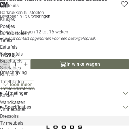
cm
Loo
Fauteuils
Barkrukken & -stoelen
Leverbaar in
15 uitvoeringen
Krukjes
Loo
Poefjes
Leverbaar binnen 12 tot 16 weken
Bureaustoelen
Loo
Er wordt contact opgenomen voor een bezorgafspraak
Tafels
Eettafels
Loo
Salontafels
1.595,-
Bijzettafels
Loo
In winkelwagen
Sidetables
(out
Omschrijving
Bureaus
Tafelbladen
Toon meer
Alle 
Tafelonderstellen
Afmetingen
Kasten
Wandkasten
Specificaties
Vitrinekasten
Dressoirs
Tv meubels