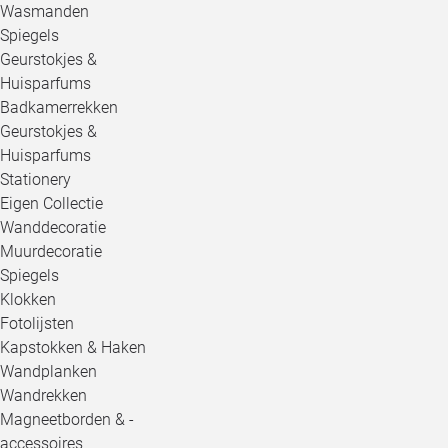
Wasmanden
Spiegels
Geurstokjes &
Huisparfums
Badkamerrekken
Geurstokjes &
Huisparfums
Stationery
Eigen Collectie
Wanddecoratie
Muurdecoratie
Spiegels
Klokken
Fotolijsten
Kapstokken & Haken
Wandplanken
Wandrekken
Magneetborden & -
accessoires