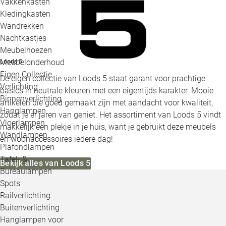
Vakkenkasten
Kledingkasten
Wandrekken
Nachtkastjes
Meubelhoezen
Meubelonderhoud
Loods 5
Eigen Collectie
De eigen collectie van Loods 5 staat garant voor prachtige
Verlichting
basics in neutrale kleuren met een eigentijds karakter. Mooie
Binnenverlichting
artikelen die goed gemaakt zijn met aandacht voor kwaliteit,
Hanglampen
zodat je er jaren van geniet. Het assortiment van Loods 5 vindt
Vloerlampen
makkelijk een plekje in je huis, want je gebruikt deze meubels
Wandlampen
en woonaccessoires iedere dag!
Plafondlampen
Tafel- &
Bekijk alles van Loods 5
Bureaulampen
Spots
Railverlichting
Buitenverlichting
Hanglampen voor