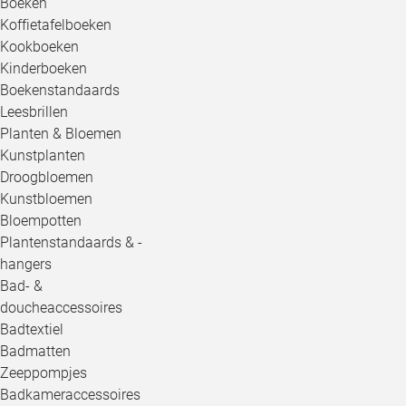
Boeken
Koffietafelboeken
Kookboeken
Kinderboeken
Boekenstandaards
Leesbrillen
Planten & Bloemen
Kunstplanten
Droogbloemen
Kunstbloemen
Bloempotten
Plantenstandaards & -
hangers
Bad- &
doucheaccessoires
Badtextiel
Badmatten
Zeeppompjes
Badkameraccessoires