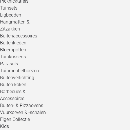
Picknicktafels
Tuinsets
Ligbedden
Hangmatten &
Zitzakken
Buitenaccessoires
Buitenkleden
Bloempotten
Tuinkussens
Parasols
Tuinmeubelhoezen
Buitenverlichting
Buiten koken
Barbecues &
Accessoires
Buiten- & Pizzaovens
Vuurkorven & -schalen
Eigen Collectie
Kids