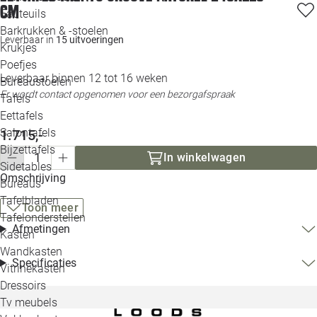
cm
Loo
Fauteuils
Barkrukken & -stoelen
Leverbaar in
15 uitvoeringen
Krukjes
Loo
Poefjes
Leverbaar binnen 12 tot 16 weken
Bureaustoelen
Loo
Er wordt contact opgenomen voor een bezorgafspraak
Tafels
Eettafels
Loo
Salontafels
1.715,-
Bijzettafels
In winkelwagen
Loo
Sidetables
Omschrijving
Bureaus
Tafelbladen
Toon meer
Alle 
Tafelonderstellen
Afmetingen
Kasten
Wandkasten
Specificaties
Vitrinekasten
Dressoirs
Tv meubels