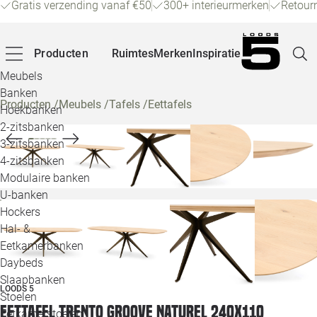
Gratis verzending vanaf €50
300+ interieurmerken
Retour
Producten
Ruimtes
Merken
Inspiratie
Meubels
Banken
Producten
/
Meubels
/
Tafels
/
Eettafels
Hoekbanken
Pagina
2-zitsbanken
3-zitsbanken
4-zitsbanken
Winke
Modulaire banken
U-banken
Klant
Hockers
Hal- &
Veelg
Eetkamerbanken
Daybeds
Openin
Slaapbanken
LOODS 5
Loo
Stoelen
Eettafel Trento groove naturel 240x110
Eetkamerstoelen