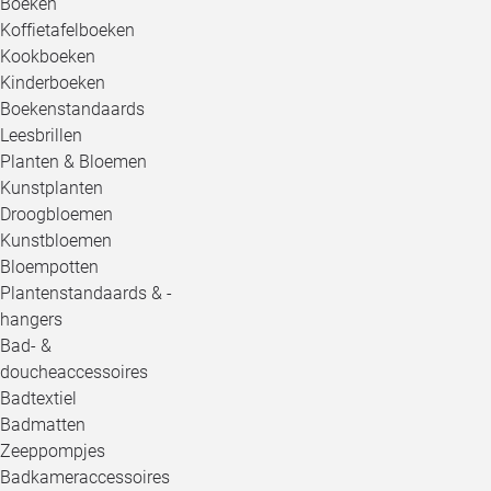
Boeken
Koffietafelboeken
Kookboeken
Kinderboeken
Boekenstandaards
Leesbrillen
Planten & Bloemen
Kunstplanten
Droogbloemen
Kunstbloemen
Bloempotten
Plantenstandaards & -
hangers
Bad- &
doucheaccessoires
Badtextiel
Badmatten
Zeeppompjes
Badkameraccessoires