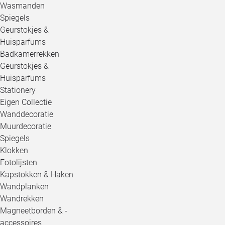
Wasmanden
Spiegels
Geurstokjes &
Huisparfums
Badkamerrekken
Geurstokjes &
Huisparfums
Stationery
Eigen Collectie
Wanddecoratie
Muurdecoratie
Spiegels
Klokken
Fotolijsten
Kapstokken & Haken
Wandplanken
Wandrekken
Magneetborden & -
accessoires