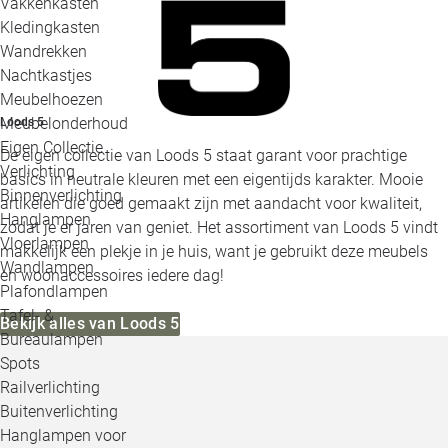
Vakkenkasten
Kledingkasten
Wandrekken
Nachtkastjes
Meubelhoezen
Meubelonderhoud
Loods 5
Eigen Collectie
De eigen collectie van Loods 5 staat garant voor prachtige
Verlichting
basics in neutrale kleuren met een eigentijds karakter. Mooie
Binnenverlichting
artikelen die goed gemaakt zijn met aandacht voor kwaliteit,
Hanglampen
zodat je er jaren van geniet. Het assortiment van Loods 5 vindt
Vloerlampen
makkelijk een plekje in je huis, want je gebruikt deze meubels
Wandlampen
en woonaccessoires iedere dag!
Plafondlampen
Tafel- &
Bekijk alles van Loods 5
Bureaulampen
Spots
Railverlichting
Buitenverlichting
Hanglampen voor