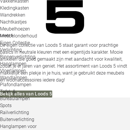
Vakkenkasten
Kledingkasten
Wandrekken
Nachtkastjes
Meubelhoezen
Meubelonderhoud
Loods 5
Eigen Collectie
De eigen collectie van Loods 5 staat garant voor prachtige
Verlichting
basics in neutrale kleuren met een eigentijds karakter. Mooie
Binnenverlichting
artikelen die goed gemaakt zijn met aandacht voor kwaliteit,
Hanglampen
zodat je er jaren van geniet. Het assortiment van Loods 5 vindt
Vloerlampen
makkelijk een plekje in je huis, want je gebruikt deze meubels
Wandlampen
en woonaccessoires iedere dag!
Plafondlampen
Tafel- &
Bekijk alles van Loods 5
Bureaulampen
Spots
Railverlichting
Buitenverlichting
Hanglampen voor