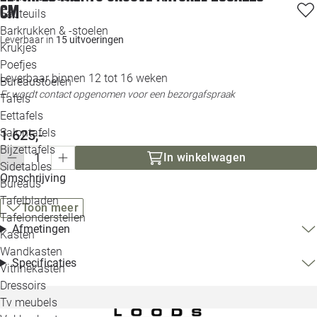
cm
Loo
Fauteuils
Barkrukken & -stoelen
Leverbaar in
15 uitvoeringen
Krukjes
Loo
Poefjes
Leverbaar binnen 12 tot 16 weken
Bureaustoelen
Loo
Er wordt contact opgenomen voor een bezorgafspraak
Tafels
Eettafels
Loo
Salontafels
1.625,-
Bijzettafels
In winkelwagen
Loo
Sidetables
Omschrijving
Bureaus
Tafelbladen
Toon meer
Alle 
Tafelonderstellen
Afmetingen
Kasten
Wandkasten
Specificaties
Vitrinekasten
Dressoirs
Tv meubels