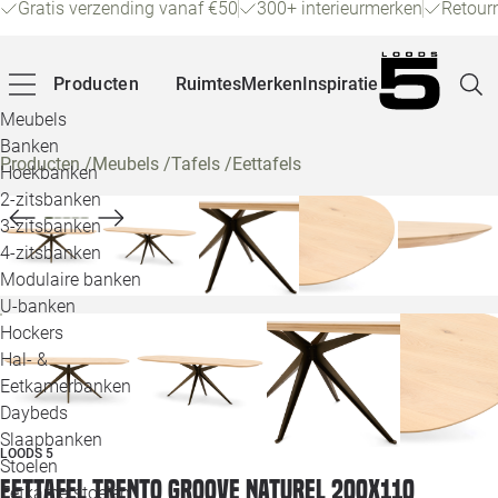
Gratis verzending vanaf €50
300+ interieurmerken
Retour
Producten
Ruimtes
Merken
Inspiratie
Meubels
Banken
Producten
/
Meubels
/
Tafels
/
Eettafels
Hoekbanken
Pagina
2-zitsbanken
3-zitsbanken
4-zitsbanken
Winke
Modulaire banken
U-banken
Klant
Hockers
Hal- &
Veelg
Eetkamerbanken
Daybeds
Openin
Slaapbanken
LOODS 5
Loo
Stoelen
Eettafel Trento groove naturel 200x110
Eetkamerstoelen