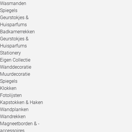
Wasmanden
Spiegels
Geurstokjes &
Huisparfums
Badkamerrekken
Geurstokjes &
Huisparfums
Stationery
Eigen Collectie
Wanddecoratie
Muurdecoratie
Spiegels
Klokken
Fotolijsten
Kapstokken & Haken
Wandplanken
Wandrekken
Magneetborden & -
accessoires