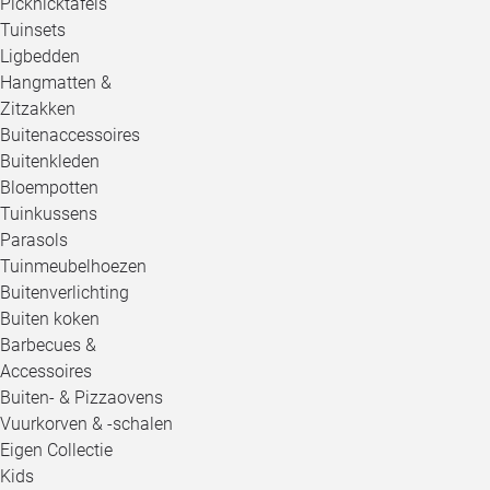
Picknicktafels
Tuinsets
Ligbedden
Hangmatten &
Zitzakken
Buitenaccessoires
Buitenkleden
Bloempotten
Tuinkussens
Parasols
Tuinmeubelhoezen
Buitenverlichting
Buiten koken
Barbecues &
Accessoires
Buiten- & Pizzaovens
Vuurkorven & -schalen
Eigen Collectie
Kids