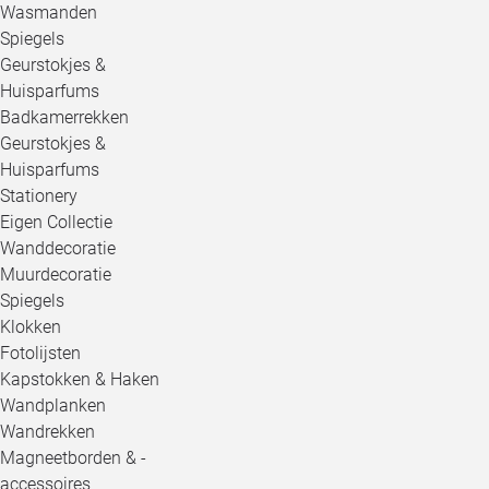
Wasmanden
Spiegels
Geurstokjes &
Huisparfums
Badkamerrekken
Geurstokjes &
Huisparfums
Stationery
Eigen Collectie
Wanddecoratie
Muurdecoratie
Spiegels
Klokken
Fotolijsten
Kapstokken & Haken
Wandplanken
Wandrekken
Magneetborden & -
accessoires