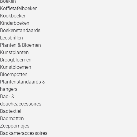
Boeken
Koffietafelboeken
Kookboeken
Kinderboeken
Boekenstandaards
Leesbrillen
Planten & Bloemen
Kunstplanten
Droogbloemen
Kunstbloemen
Bloempotten
Plantenstandaards & -
hangers
Bad- &
doucheaccessoires
Badtextiel
Badmatten
Zeeppompjes
Badkameraccessoires