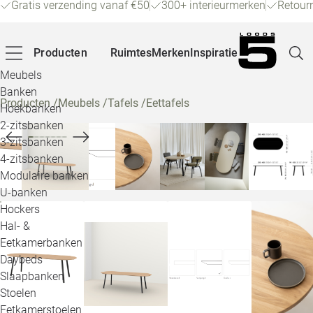
Gratis verzending vanaf €50
300+ interieurmerken
Retour
Producten
Ruimtes
Merken
Inspiratie
Meubels
Banken
Producten
/
Meubels
/
Tafels
/
Eettafels
Hoekbanken
Pagina
2-zitsbanken
3-zitsbanken
4-zitsbanken
Winke
Modulaire banken
U-banken
Klant
Hockers
Hal- &
Veelg
Eetkamerbanken
Daybeds
Openin
Slaapbanken
Loo
Stoelen
Eetkamerstoelen