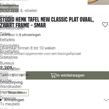
Loo
Fauteuils
Alleen online
Barkrukken & -stoelen
STUDIO HENK
Krukjes
Loo
Studio HENK tafel New Classic Plat ovaal,
Poefjes
zwart frame - Smar
Bureaustoelen
Loo
Tafels
Leverbaar in
8 uitvoeringen
Eettafels
Loo
Salontafels
Leverbaar binnen 8 tot 10 weken
Bijzettafels
Er wordt contact opgenomen voor een bezorgafspraak
Loo
Sidetables
Bureaus
2.209,-
Tafelbladen
Alle 
Tafelonderstellen
In winkelwagen
Kasten
Omschrijving
Wandkasten
Vitrinekasten
Toon meer
Dressoirs
Afmetingen
Tv meubels