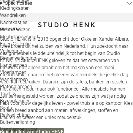
Vakkenkasten
Specificaties
Kledingkasten
Wandrekken
Nachtkastjes
Meubelhoezen
Studio HENK
Meubelonderhoud
Studio HENK is in 2013 opgericht door Okke en Xander Albers,
Eigen Collectie
twee broers uit het zuiden van Nederland. Hun zoektocht naar
Verlichting
designmeubels leidde uiteindelijk tot het begin van Studio
Binnenverlichting
HENK. Bij Studio HENK geloven ze dat het ontwerpen van
Hanglampen
meubels niet alleen draait om het maken van een mooi
Vloerlampen
meubelstuk, maar om het creëren van meubels die je elke dag
Wandlampen
weer kan gebruiken. Daarom zijn de tafels, banken en stoelen
Plafondlampen
niet alleen mooi, maar ook functioneel. Alle meubels kunnen
Tafel- &
zelf samengesteld worden, zodat ze precies zijn wat je nodig
Bureaulampen
hebt voor jouw dagelijks leven - zowel thuis als op kantoor. Kies
Spots
uit een breed aanbod aan maten, afwerkingen, stoffen en
Railverlichting
kleuren en creëer een uniek meubelstuk.
Buitenverlichting
Hanglampen voor
Bekijk alles van Studio HENK