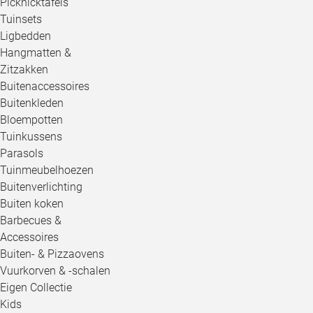
Picknicktafels
Tuinsets
Ligbedden
Hangmatten &
Zitzakken
Buitenaccessoires
Buitenkleden
Bloempotten
Tuinkussens
Parasols
Tuinmeubelhoezen
Buitenverlichting
Buiten koken
Barbecues &
Accessoires
Buiten- & Pizzaovens
Vuurkorven & -schalen
Eigen Collectie
Kids