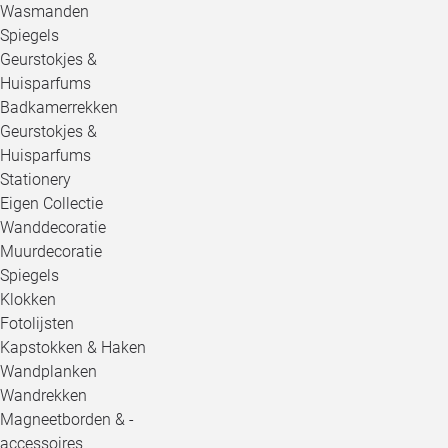
Wasmanden
Spiegels
Geurstokjes &
Huisparfums
Badkamerrekken
Geurstokjes &
Huisparfums
Stationery
Eigen Collectie
Wanddecoratie
Muurdecoratie
Spiegels
Klokken
Fotolijsten
Kapstokken & Haken
Wandplanken
Wandrekken
Magneetborden & -
accessoires