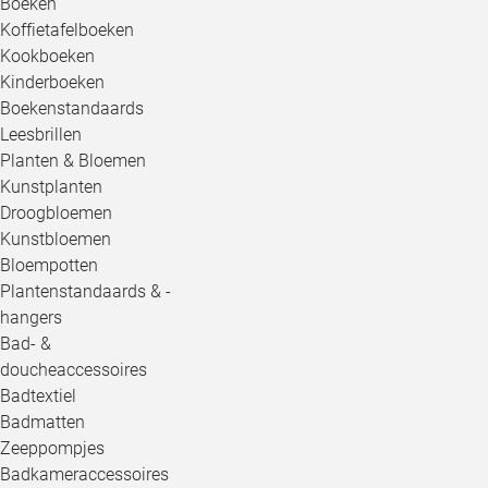
Boeken
Koffietafelboeken
Kookboeken
Kinderboeken
Boekenstandaards
Leesbrillen
Planten & Bloemen
Kunstplanten
Droogbloemen
Kunstbloemen
Bloempotten
Plantenstandaards & -
hangers
Bad- &
doucheaccessoires
Badtextiel
Badmatten
Zeeppompjes
Badkameraccessoires