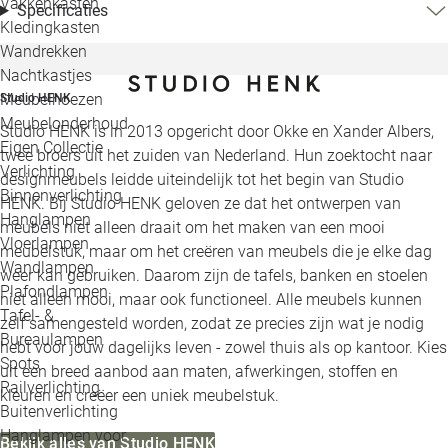
Vakkenkasten
Specificaties
Kledingkasten
Wandrekken
Nachtkastjes
Meubelhoezen
Studio HENK
Meubelonderhoud
Studio HENK is in 2013 opgericht door Okke en Xander Albers,
Eigen Collectie
twee broers uit het zuiden van Nederland. Hun zoektocht naar
Verlichting
designmeubels leidde uiteindelijk tot het begin van Studio
Binnenverlichting
HENK. Bij Studio HENK geloven ze dat het ontwerpen van
Hanglampen
meubels niet alleen draait om het maken van een mooi
Vloerlampen
meubelstuk, maar om het creëren van meubels die je elke dag
Wandlampen
weer kan gebruiken. Daarom zijn de tafels, banken en stoelen
Plafondlampen
niet alleen mooi, maar ook functioneel. Alle meubels kunnen
Tafel- &
zelf samengesteld worden, zodat ze precies zijn wat je nodig
Bureaulampen
hebt voor jouw dagelijks leven - zowel thuis als op kantoor. Kies
Spots
uit een breed aanbod aan maten, afwerkingen, stoffen en
Railverlichting
kleuren en creëer een uniek meubelstuk.
Buitenverlichting
Hanglampen voor
Bekijk alles van Studio HENK