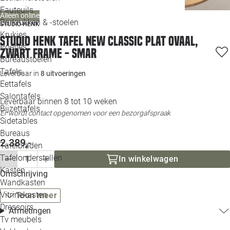
Loo
Fauteuils
Alleen online
Barkrukken & -stoelen
STUDIO HENK
Krukjes
Loo
Studio HENK tafel New Classic Plat ovaal,
Poefjes
zwart frame - Smar
Bureaustoelen
Loo
Tafels
Leverbaar in
8 uitvoeringen
Eettafels
Loo
Salontafels
Leverbaar binnen 8 tot 10 weken
Bijzettafels
Er wordt contact opgenomen voor een bezorgafspraak
Loo
Sidetables
Bureaus
2.389,-
Tafelbladen
Alle 
Tafelonderstellen
In winkelwagen
Kasten
Omschrijving
Wandkasten
Vitrinekasten
Toon meer
Dressoirs
Afmetingen
Tv meubels