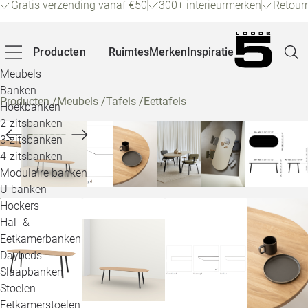
Gratis verzending vanaf €50
300+ interieurmerken
Retour
Producten
Ruimtes
Merken
Inspiratie
Meubels
Banken
Producten
/
Meubels
/
Tafels
/
Eettafels
Hoekbanken
Pagina
2-zitsbanken
3-zitsbanken
4-zitsbanken
Winke
Modulaire banken
U-banken
Klant
Hockers
Hal- &
Veelg
Eetkamerbanken
Daybeds
Openin
Slaapbanken
Loo
Stoelen
Eetkamerstoelen