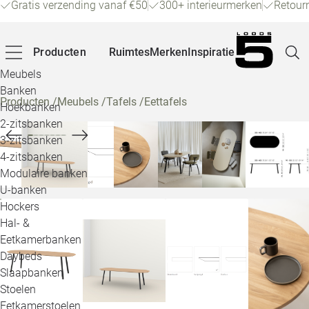
Gratis verzending vanaf €50
300+ interieurmerken
Retour
Producten
Ruimtes
Merken
Inspiratie
Meubels
Banken
Producten
/
Meubels
/
Tafels
/
Eettafels
Hoekbanken
Pagina
2-zitsbanken
3-zitsbanken
4-zitsbanken
Winke
Modulaire banken
U-banken
Klant
Hockers
Hal- &
Veelg
Eetkamerbanken
Daybeds
Openin
Slaapbanken
Loo
Stoelen
Eetkamerstoelen