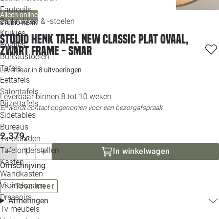
Loo
Fauteuils
Alleen online
Barkrukken & -stoelen
STUDIO HENK
Krukjes
Loo
Studio HENK tafel New Classic Plat ovaal,
Poefjes
zwart frame - Smar
Bureaustoelen
Loo
Tafels
Leverbaar in
8 uitvoeringen
Eettafels
Loo
Salontafels
Leverbaar binnen 8 tot 10 weken
Bijzettafels
Loo
Er wordt contact opgenomen voor een bezorgafspraak
Sidetables
(out
Bureaus
2.379,-
Tafelbladen
Alle 
Tafelonderstellen
In winkelwagen
Kasten
Omschrijving
Wandkasten
Vitrinekasten
Toon meer
Dressoirs
Afmetingen
Tv meubels