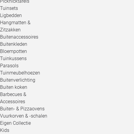
Picknicktafels
Tuinsets
Ligbedden
Hangmatten &
Zitzakken
Buitenaccessoires
Buitenkleden
Bloempotten
Tuinkussens
Parasols
Tuinmeubelhoezen
Buitenverlichting
Buiten koken
Barbecues &
Accessoires
Buiten- & Pizzaovens
Vuurkorven & -schalen
Eigen Collectie
Kids