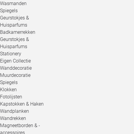
Wasmanden
Spiegels
Geurstokjes &
Huisparfums
Badkamerrekken
Geurstokjes &
Huisparfums
Stationery
Eigen Collectie
Wanddecoratie
Muurdecoratie
Spiegels
Klokken
Fotolijsten
Kapstokken & Haken
Wandplanken
Wandrekken
Magneetborden & -
accessoires