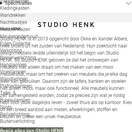
Vakkenkasten
Specificaties
Kledingkasten
Wandrekken
Nachtkastjes
Meubelhoezen
Studio HENK
Meubelonderhoud
Studio HENK is in 2013 opgericht door Okke en Xander Albers,
Eigen Collectie
twee broers uit het zuiden van Nederland. Hun zoektocht naar
Verlichting
designmeubels leidde uiteindelijk tot het begin van Studio
Binnenverlichting
HENK. Bij Studio HENK geloven ze dat het ontwerpen van
Hanglampen
meubels niet alleen draait om het maken van een mooi
Vloerlampen
meubelstuk, maar om het creëren van meubels die je elke dag
Wandlampen
weer kan gebruiken. Daarom zijn de tafels, banken en stoelen
Plafondlampen
niet alleen mooi, maar ook functioneel. Alle meubels kunnen
Tafel- &
zelf samengesteld worden, zodat ze precies zijn wat je nodig
Bureaulampen
hebt voor jouw dagelijks leven - zowel thuis als op kantoor. Kies
Spots
uit een breed aanbod aan maten, afwerkingen, stoffen en
Railverlichting
kleuren en creëer een uniek meubelstuk.
Buitenverlichting
Hanglampen voor
Bekijk alles van Studio HENK