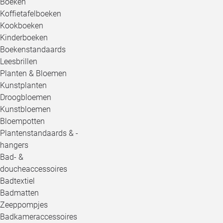
Boeken
Koffietafelboeken
Kookboeken
Kinderboeken
Boekenstandaards
Leesbrillen
Planten & Bloemen
Kunstplanten
Droogbloemen
Kunstbloemen
Bloempotten
Plantenstandaards & -
hangers
Bad- &
doucheaccessoires
Badtextiel
Badmatten
Zeeppompjes
Badkameraccessoires