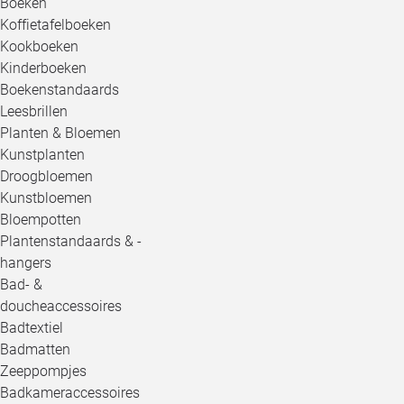
Boeken
Koffietafelboeken
Kookboeken
Kinderboeken
Boekenstandaards
Leesbrillen
Planten & Bloemen
Kunstplanten
Droogbloemen
Kunstbloemen
Bloempotten
Plantenstandaards & -
hangers
Bad- &
doucheaccessoires
Badtextiel
Badmatten
Zeeppompjes
Badkameraccessoires