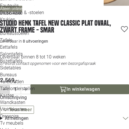
Loo
Fauteuils
Alleen online
Barkrukken & -stoelen
STUDIO HENK
Krukjes
Loo
Studio HENK tafel New Classic Plat ovaal,
Poefjes
zwart frame - Smar
Bureaustoelen
Loo
Tafels
Leverbaar in
8 uitvoeringen
Eettafels
Loo
Salontafels
Leverbaar binnen 8 tot 10 weken
Bijzettafels
Er wordt contact opgenomen voor een bezorgafspraak
Loo
Sidetables
Bureaus
2.569,-
Tafelbladen
Alle 
Tafelonderstellen
In winkelwagen
Kasten
Omschrijving
Wandkasten
Vitrinekasten
Toon meer
Dressoirs
Afmetingen
Tv meubels