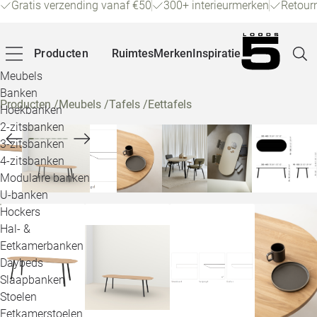
Gratis verzending vanaf €50
300+ interieurmerken
Retour
Producten
Ruimtes
Merken
Inspiratie
Meubels
Banken
Producten
/
Meubels
/
Tafels
/
Eettafels
Hoekbanken
Pagina
2-zitsbanken
3-zitsbanken
4-zitsbanken
Winke
Modulaire banken
U-banken
Klant
Hockers
Hal- &
Veelg
Eetkamerbanken
Daybeds
Openin
Slaapbanken
Loo
Stoelen
Eetkamerstoelen