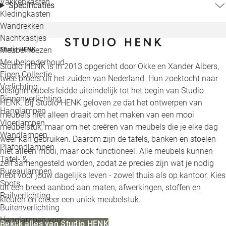
Vakkenkasten
Specificaties
Kledingkasten
Wandrekken
Nachtkastjes
Meubelhoezen
Studio HENK
Meubelonderhoud
Studio HENK is in 2013 opgericht door Okke en Xander Albers,
Eigen Collectie
twee broers uit het zuiden van Nederland. Hun zoektocht naar
Verlichting
designmeubels leidde uiteindelijk tot het begin van Studio
Binnenverlichting
HENK. Bij Studio HENK geloven ze dat het ontwerpen van
Hanglampen
meubels niet alleen draait om het maken van een mooi
Vloerlampen
meubelstuk, maar om het creëren van meubels die je elke dag
Wandlampen
weer kan gebruiken. Daarom zijn de tafels, banken en stoelen
Plafondlampen
niet alleen mooi, maar ook functioneel. Alle meubels kunnen
Tafel- &
zelf samengesteld worden, zodat ze precies zijn wat je nodig
Bureaulampen
hebt voor jouw dagelijks leven - zowel thuis als op kantoor. Kies
Spots
uit een breed aanbod aan maten, afwerkingen, stoffen en
Railverlichting
kleuren en creëer een uniek meubelstuk.
Buitenverlichting
Hanglampen voor
Bekijk alles van Studio HENK