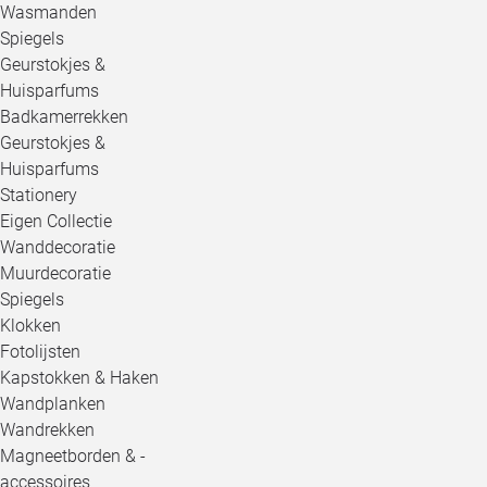
Wasmanden
Spiegels
Geurstokjes &
Huisparfums
Badkamerrekken
Geurstokjes &
Huisparfums
Stationery
Eigen Collectie
Wanddecoratie
Muurdecoratie
Spiegels
Klokken
Fotolijsten
Kapstokken & Haken
Wandplanken
Wandrekken
Magneetborden & -
accessoires