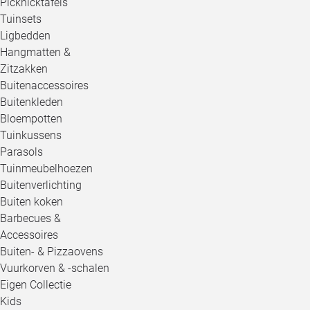
Picknicktafels
Tuinsets
Ligbedden
Hangmatten &
Zitzakken
Buitenaccessoires
Buitenkleden
Bloempotten
Tuinkussens
Parasols
Tuinmeubelhoezen
Buitenverlichting
Buiten koken
Barbecues &
Accessoires
Buiten- & Pizzaovens
Vuurkorven & -schalen
Eigen Collectie
Kids