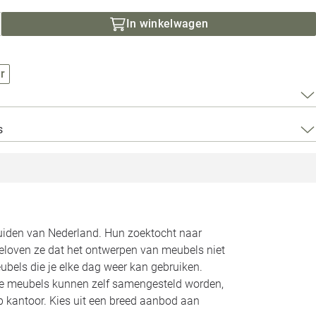
Loods 5 Za
In winkelwagen
Loods 5 Gara
r
Alle openingst
s
zuiden van Nederland. Hun zoektocht naar
geloven ze dat het ontwerpen van meubels niet
bels die je elke dag weer kan gebruiken.
Alle meubels kunnen zelf samengesteld worden,
op kantoor. Kies uit een breed aanbod aan