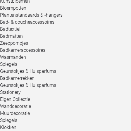
Kunstbloemen
Bloempotten
Plantenstandaards & -hangers
Bad- & doucheaccessoires
Badtextiel
Badmatten
Zeeppompjes
Badkameraccessoires
Wasmanden
Spiegels
Geurstokjes & Huisparfums
Badkamerrekken
Geurstokjes & Huisparfums
Stationery
Eigen Collectie
Wanddecoratie
Muurdecoratie
Spiegels
Klokken