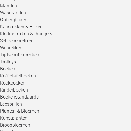
Manden
Wasmanden
Opbergboxen
Kapstokken & Haken
Kledingrekken & -hangers
Schoenenrekken
Wijnrekken
Tijdschriftenrekken
Trolleys
Boeken
Koffietafelboeken
Kookboeken
Kinderboeken
Boekenstandaards
Leesbrillen
Planten & Bloemen
Kunstplanten
Droogbloemen