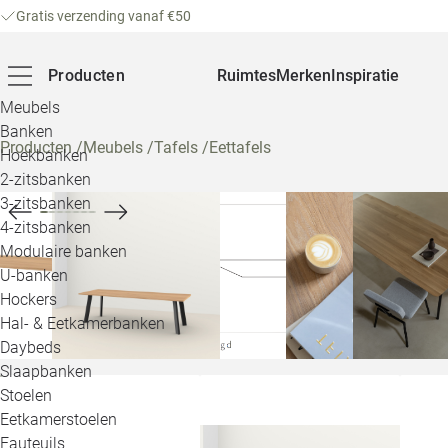
Gratis verzending vanaf €50
Producten
Ruimtes
Merken
Inspiratie
Meubels
Banken
Producten
/
Meubels
/
Tafels
/
Eettafels
Hoekbanken
2-zitsbanken
3-zitsbanken
4-zitsbanken
Modulaire banken
U-banken
Hockers
Hal- & Eetkamerbanken
Daybeds
Slaapbanken
Stoelen
Eetkamerstoelen
Fauteuils