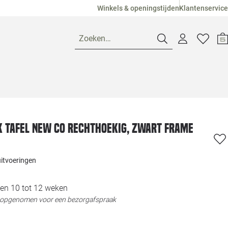
Winkels & openingstijden
Klantenservice
Zoeken…
Openingstijden
Pagina suggesties
Loods 5 Ame
K tafel New Co Rechthoekig, zwart frame
Winkels
Loods 5 Dui
uitvoeringen
Klantenservice
Loods 5 Maas
en 10 tot 12 weken
t opgenomen voor een bezorgafspraak
Veelgestelde vragen
Loods 5 Slie