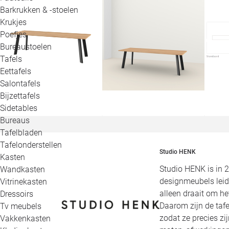
Barkrukken & -stoelen
Krukjes
Poefjes
Bureaustoelen
Tafels
Eettafels
Salontafels
Bijzettafels
Sidetables
Bureaus
Tafelbladen
Tafelonderstellen
Studio HENK
Kasten
Studio HENK is in 
Wandkasten
designmeubels leid
Vitrinekasten
alleen draait om h
Dressoirs
Daarom zijn de tafe
Tv meubels
zodat ze precies zi
Vakkenkasten