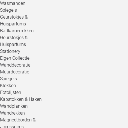
Wasmanden
Spiegels
Geurstokjes &
Huisparfums
Badkamerrekken
Geurstokjes &
Huisparfums
Stationery
Eigen Collectie
Wanddecoratie
Muurdecoratie
Spiegels
Klokken
Fotolijsten
Kapstokken & Haken
Wandplanken
Wandrekken
Magneetborden & -
accessoires