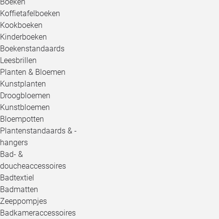
Boeken
Koffietafelboeken
Kookboeken
Kinderboeken
Boekenstandaards
Leesbrillen
Planten & Bloemen
Kunstplanten
Droogbloemen
Kunstbloemen
Bloempotten
Plantenstandaards & -
hangers
Bad- &
doucheaccessoires
Badtextiel
Badmatten
Zeeppompjes
Badkameraccessoires