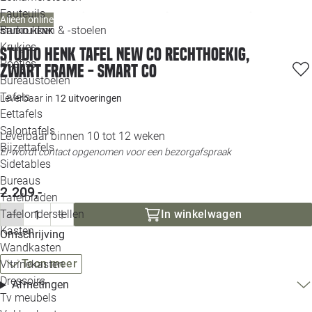
Loo
Fauteuils
Alleen online
Barkrukken & -stoelen
STUDIO HENK
Krukjes
Loo
Studio HENK tafel New Co Rechthoekig,
Poefjes
zwart frame - Smart Co
Bureaustoelen
Loo
Tafels
Leverbaar in
12 uitvoeringen
Eettafels
Loo
Salontafels
Leverbaar binnen 10 tot 12 weken
Bijzettafels
Er wordt contact opgenomen voor een bezorgafspraak
Loo
Sidetables
Bureaus
2.209,-
Tafelbladen
Alle 
Tafelonderstellen
In winkelwagen
Kasten
Omschrijving
Wandkasten
Toon meer
Vitrinekasten
Dressoirs
Afmetingen
Tv meubels