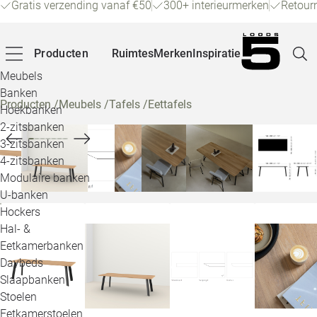
Gratis verzending vanaf €50
300+ interieurmerken
Retour
Producten
Ruimtes
Merken
Inspiratie
Meubels
Banken
Producten
/
Meubels
/
Tafels
/
Eettafels
Hoekbanken
Pagina
2-zitsbanken
3-zitsbanken
4-zitsbanken
Winke
Modulaire banken
U-banken
Klant
Hockers
Hal- &
Veelg
Eetkamerbanken
Daybeds
Openin
Slaapbanken
Loo
Stoelen
Eetkamerstoelen