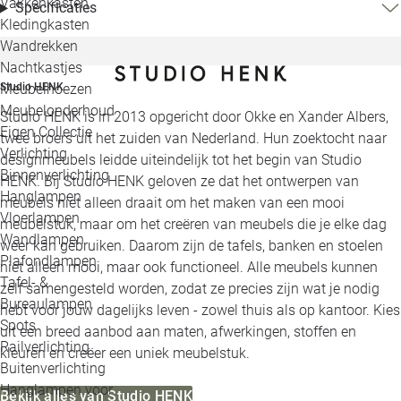
Vakkenkasten
Specificaties
Kledingkasten
Wandrekken
Nachtkastjes
Studio HENK
Meubelhoezen
Meubelonderhoud
Studio HENK is in 2013 opgericht door Okke en Xander Albers,
Eigen Collectie
twee broers uit het zuiden van Nederland. Hun zoektocht naar
Verlichting
designmeubels leidde uiteindelijk tot het begin van Studio
Binnenverlichting
HENK. Bij Studio HENK geloven ze dat het ontwerpen van
Hanglampen
meubels niet alleen draait om het maken van een mooi
Vloerlampen
meubelstuk, maar om het creëren van meubels die je elke dag
Wandlampen
weer kan gebruiken. Daarom zijn de tafels, banken en stoelen
Plafondlampen
niet alleen mooi, maar ook functioneel. Alle meubels kunnen
Tafel- &
zelf samengesteld worden, zodat ze precies zijn wat je nodig
Bureaulampen
hebt voor jouw dagelijks leven - zowel thuis als op kantoor. Kies
Spots
uit een breed aanbod aan maten, afwerkingen, stoffen en
Railverlichting
kleuren en creëer een uniek meubelstuk.
Buitenverlichting
Hanglampen voor
Bekijk alles van Studio HENK